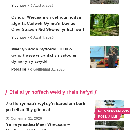
Y cyngor
Awst 5, 2026
Cyngor Wrecsam yn cefnogi nodyn
atgoffa Cadwch Gymru’n Daclus –
Creu Straeon Nid Sbwriel yr haf hwn!
Y cyngor
Awst 4, 2026
Maer yn addo hyfforddi 1000 o
gynorthwywyr cyntaf yn ystod ei
dymor yn y swydd
Pobl a lle
Gorffennaf 31, 2026
Efallai yr hoffech weld y rhain hefyd
7 o ffefrynnau’r ŵyl sy’n barod am barti
yn bell ar ôl y gân olaf
DATGARBONEIDDI
POBL A LLE
Gorffennaf 31, 2026
Ymrwymiadau Maer Wrecsam –