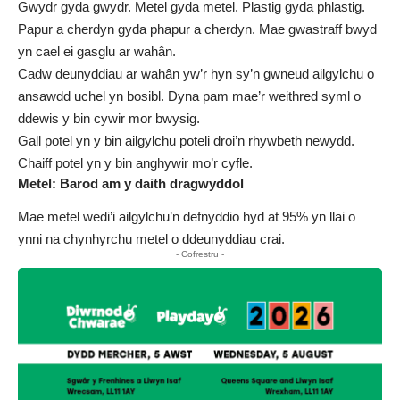
Gwydr gyda gwydr. Metel gyda metel. Plastig gyda phlastig.
Papur a cherdyn gyda phapur a cherdyn. Mae gwastraff bwyd
yn cael ei gasglu ar wahân.
Cadw deunyddiau ar wahân yw’r hyn sy’n gwneud ailgylchu o
ansawdd uchel yn bosibl. Dyna pam mae’r weithred syml o
ddewis y bin cywir mor bwysig.
Gall potel yn y bin ailgylchu poteli droi’n rhywbeth newydd.
Chaiff potel yn y bin anghywir mo’r cyfle.
Metel: Barod am y daith dragwyddol
Mae metel wedi’i ailgylchu’n defnyddio hyd at 95% yn llai o
ynni na chynhyrchu metel o ddeunyddiau crai.
- Cofrestru -