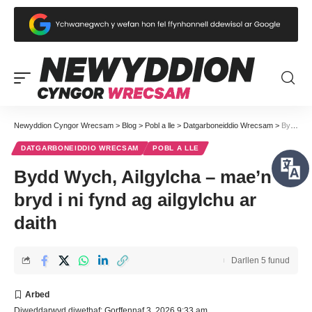
Newyddion Cyngor Wrecsam
>
Blog
>
Pobl a lle
>
Datgarboneiddio Wrecsam
>
Bydd Wych, Ailgylcha – mae’n bryd i ni fynd ag ailgylchu ar daith
DATGARBONEIDDIO WRECSAM
POBL A LLE
Bydd Wych, Ailgylcha – mae’n
bryd i ni fynd ag ailgylchu ar
daith
Darllen 5 funud
Diweddarwyd diwethaf: Gorffennaf 3, 2026 9:33 am