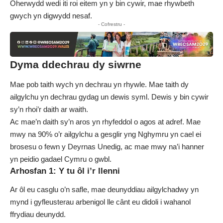
Oherwydd wedi iti roi eitem yn y bin cywir, mae rhywbeth
gwych yn digwydd nesaf.
- Cofrestru -
Dyma ddechrau dy siwrne
Mae pob taith wych yn dechrau yn rhywle. Mae taith dy
ailgylchu yn dechrau gydag un dewis syml. Dewis y bin cywir
sy’n rhoi’r daith ar waith.
Ac mae’n daith sy’n aros yn rhyfeddol o agos at adref. Mae
mwy na 90% o’r ailgylchu a gesglir yng Nghymru yn cael ei
brosesu o fewn y Deyrnas Unedig, ac mae mwy na’i hanner
yn peidio gadael Cymru o gwbl.
Arhosfan 1: Y tu ôl i’r llenni
Ar ôl eu casglu o’n safle, mae deunyddiau ailgylchadwy yn
mynd i gyfleusterau arbenigol lle cânt eu didoli i wahanol
ffrydiau deunydd.