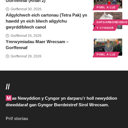
Gorffennaf (Rhan 2)
POBL A LLE
Gorffennaf 30, 2026
Ailgylchwch eich cartonau (Tetra Pak) yn
hawdd yn eich blwch ailgylchu
DATGARBONEIDDI
gwyrdd/blwch canol
Y CYNGOR
Gorffennaf 24, 2026
Ymrwymiadau Maer Wrecsam –
Gorffennaf
POBL A LLE
Gorffennaf 28, 2026
//
Mae Newyddion y Cyngor yn darparu’r holl newyddion
diweddaraf gan Gyngor Bwrdeistref Sirol Wrecsam.
Prif storiau