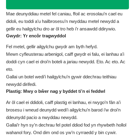
Mae deunyddiau metel fel caniau, ffoil ac erosolau’n cael eu
didoli, eu toddi a’u hailbrosesu’n nwyddau metel newydd a
gellir eu hailgylchu dro ar ôl tro heb i’r ansawdd ddirywio.
Gwydr: Yr encôr tragwyddol
Fel metel, gellir ailgylchu gwydr am byth hefyd.
Mewn cyfleusterau arbenigol, caiff gwydr ei falu, ei lanhau a’i
doddi cyn cael ei droi’n boteli a jariau newydd. Eto. Ac eto. Ac
eto.
Gallai un botel wedi’i hailgylchu’n gywir ddechrau teithiau
newydd dirifedi.
Plastig: Mwy o bŵer nag y byddet ti’n ei feddwl
Ar ôl cael ei ddidoli, caiff plastig ei lanhau, ei rwygo’n fân a’i
brosesu i wneud deunydd wedi’i ailgylchu’n barod i’w droi’n
ddeunydd pacio a nwyddau newydd.
Gallai’r hyn sy’n dechrau fel potel ddiod fod yn rhywbeth hollol
wahanol fory. Ond dim ond os yw’n cyrraedd y bin cywir.