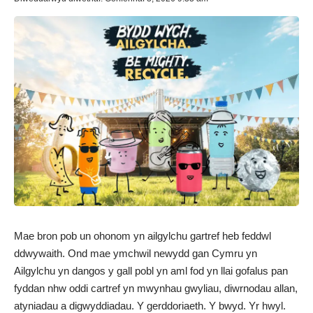
Mae bron pob un ohonom yn ailgylchu gartref heb feddwl
ddwywaith. Ond mae ymchwil newydd gan Cymru yn
Ailgylchu yn dangos y gall pobl yn aml fod yn llai gofalus pan
fyddan nhw oddi cartref yn mwynhau gwyliau, diwrnodau allan,
atyniadau a digwyddiadau. Y gerddoriaeth. Y bwyd. Yr hwyl.