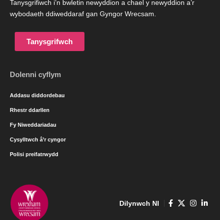
Tanysgrifiwch i’n bwletin newyddion a chael y newyddion a’r
wybodaeth ddiweddaraf gan Gyngor Wrecsam.
Tanysgrifwch
Dolenni cyflym
Addasu diddordebau
Rhestr ddarllen
Fy Niweddariadau
Cysylltwch â’r cyngor
Polisi preifatrwydd
Dilynwch NI