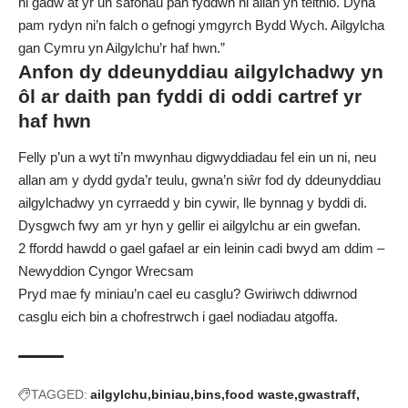
ni gadw at yr un safonau pan fyddwn ni allan yn teithio. Dyna
pam rydyn ni’n falch o gefnogi ymgyrch Bydd Wych. Ailgylcha
gan Cymru yn Ailgylchu’r haf hwn.”
Anfon dy ddeunyddiau ailgylchadwy yn
ôl ar daith pan fyddi di oddi cartref yr
haf hwn
Felly p’un a wyt ti’n mwynhau digwyddiadau fel ein un ni, neu
allan am y dydd gyda’r teulu, gwna’n siŵr fod dy ddeunyddiau
ailgylchadwy yn cyrraedd y bin cywir, lle bynnag y byddi di.
Dysgwch
fwy am yr hyn y gellir ei ailgylchu ar ein gwefan
.
2 ffordd hawdd o gael gafael ar ein leinin cadi bwyd am ddim –
Newyddion Cyngor Wrecsam
Pryd mae fy miniau’n cael eu casglu? Gwiriwch ddiwrnod
casglu eich bin a chofrestrwch i gael nodiadau atgoffa
.
TAGGED:
ailgylchu
biniau
bins
food waste
gwastraff