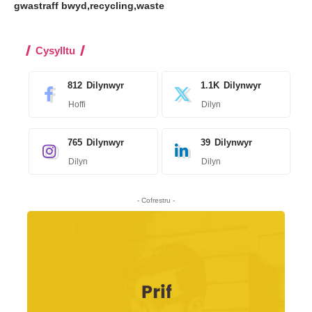
gwastraff bwyd
recycling
waste
Cysylltu
812
Dilynwyr
1.1K
Dilynwyr
Hoffi
Dilyn
765
Dilynwyr
39
Dilynwyr
Dilyn
Dilyn
- Cofrestru -