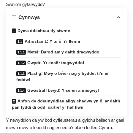
Swnio’n gyfarwydd?
Cynnwys
Dyma ddechrau dy siwrne
Arhosfan 1: Y tu ôl i’r llenni
Metel: Barod am y daith dragwyddol
Gwydr: Yr encôr tragwyddol
Plastig: Mwy o bŵer nag y byddet ti’n ei
feddwl
Gwastraff bwyd: Y seren annisgwyl
Anfon dy ddeunyddiau ailgylchadwy yn ôl ar daith
pan fyddi di oddi cartref yr haf hwn
Y newyddion da yw bod cyfleusterau ailgylchu bellach ar gael
mewn mwy o leoedd nag erioed o’r blaen ledled Cymru.