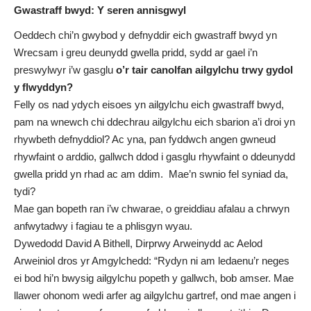
Gwastraff bwyd: Y seren annisgwyl
Oeddech chi’n gwybod y defnyddir eich gwastraff bwyd yn
Wrecsam i greu deunydd gwella pridd, sydd ar gael i’n
preswylwyr i’w gasglu
o’r tair canolfan ailgylchu trwy gydol
y flwyddyn?
Felly os nad ydych eisoes yn ailgylchu eich gwastraff bwyd,
pam na wnewch chi ddechrau ailgylchu eich sbarion a’i droi yn
rhywbeth defnyddiol? Ac yna, pan fyddwch angen gwneud
rhywfaint o arddio, gallwch ddod i gasglu rhywfaint o ddeunydd
gwella pridd yn rhad ac am ddim. Mae’n swnio fel syniad da,
tydi?
Mae gan bopeth ran i’w chwarae, o greiddiau afalau a chrwyn
anfwytadwy i fagiau te a phlisgyn wyau.
Dywedodd David A Bithell, Dirprwy Arweinydd ac Aelod
Arweiniol dros yr Amgylchedd: “Rydyn ni am ledaenu’r neges
ei bod hi’n bwysig ailgylchu popeth y gallwch, bob amser. Mae
llawer ohonom wedi arfer ag ailgylchu gartref, ond mae angen i