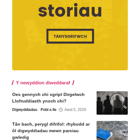
Y newyddion diweddaraf
Oes gennych chi sgript Dirgelwch
Llofruddiaeth ynoch chi?
Digwyddiadau
Pobl a lle
Awst 5, 2026
Tân bach, perygl difrifol: rhybudd ar
ôl digwyddiadau mewn parciau
gwledig