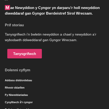
Mae Newyddion y Cyngor yn darparu’r holl newyddion
diweddaraf gan Gyngor Bwrdeistref Sirol Wrecsam.
Prif storiau
Tanysgrifiwch i’n bwletin newyddion a chael y newyddion a’r
wybodaeth ddiweddaraf gan Gyngor Wrecsam.
Tanysgrifwch
Dolenni cyflym
Addasu diddordebau
Rhestr ddarllen
Fy Niweddariadau
Cysylltwch â’r cyngor