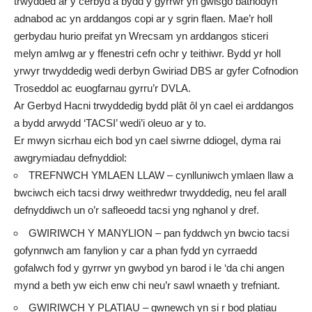
trwydded ar y cerbyd a bydd y gyrrwr yn gwisgo bathodyn
adnabod ac yn arddangos copi ar y sgrin flaen. Mae’r holl
gerbydau hurio preifat yn Wrecsam yn arddangos sticeri
melyn amlwg ar y ffenestri cefn ochr y teithiwr. Bydd yr holl
yrwyr trwyddedig wedi derbyn Gwiriad DBS ar gyfer Cofnodion
Troseddol ac euogfarnau gyrru’r DVLA.
Ar Gerbyd Hacni trwyddedig bydd plât ôl yn cael ei arddangos
a bydd arwydd ‘TACSI’ wedi’i oleuo ar y to.
Er mwyn sicrhau eich bod yn cael siwrne ddiogel, dyma rai
awgrymiadau defnyddiol:
TREFNWCH YMLAEN LLAW – cynlluniwch ymlaen llaw a
bwciwch eich tacsi drwy weithredwr trwyddedig, neu fel arall
defnyddiwch un o’r safleoedd tacsi yng nghanol y dref.
GWIRIWCH Y MANYLION – pan fyddwch yn bwcio tacsi
gofynnwch am fanylion y car a phan fydd yn cyrraedd
gofalwch fod y gyrrwr yn gwybod yn barod i le ‘da chi angen
mynd a beth yw eich enw chi neu’r sawl wnaeth y trefniant.
GWIRIWCH Y PLATIAU – gwnewch yn si r bod platiau