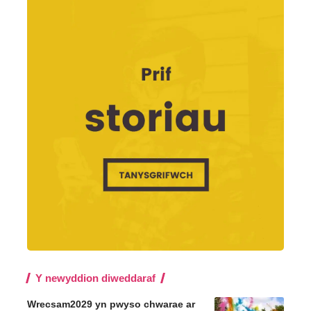
Y newyddion diweddaraf
Wrecsam2029 yn pwyso chwarae ar