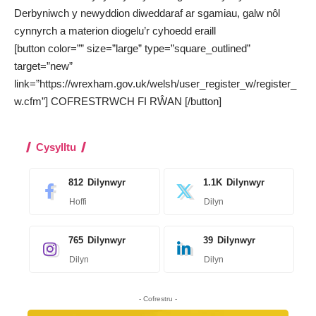
Derbyniwch y newyddion diweddaraf ar sgamiau, galw nôl
cynnyrch a materion diogelu’r cyhoedd eraill
[button color=”” size=”large” type=”square_outlined”
target=”new”
link=”https://wrexham.gov.uk/welsh/user_register_w/register_
w.cfm”] COFRESTRWCH FI RŴAN [/button]
Cysylltu
812
Dilynwyr
1.1K
Dilynwyr
Hoffi
Dilyn
765
Dilynwyr
39
Dilynwyr
Dilyn
Dilyn
- Cofrestru -