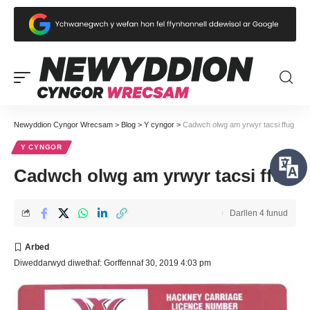
Newyddion Cyngor Wrecsam
>
Blog
>
Y cyngor
>
Cadwch olwg am yrwyr tacsi ffug
Y CYNGOR
Cadwch olwg am yrwyr tacsi ffug
Darllen 4 funud
Diweddarwyd diwethaf: Gorffennaf 30, 2019 4:03 pm