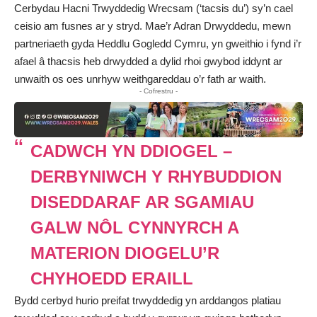
Cerbydau Hacni Trwyddedig Wrecsam (‘tacsis du’) sy’n cael
ceisio am fusnes ar y stryd. Mae’r Adran Drwyddedu, mewn
partneriaeth gyda Heddlu Gogledd Cymru, yn gweithio i fynd i’r
afael â thacsis heb drwydded a dylid rhoi gwybod iddynt ar
unwaith os oes unrhyw weithgareddau o’r fath ar waith.
- Cofrestru -
CADWCH YN DDIOGEL –
DERBYNIWCH Y RHYBUDDION
DISEDDARAF AR SGAMIAU
GALW NÔL CYNNYRCH A
MATERION DIOGELU’R
CHYHOEDD ERAILL
Bydd cerbyd hurio preifat trwyddedig yn arddangos platiau