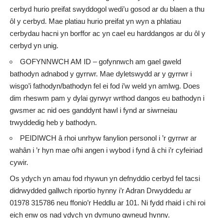
cerbyd hurio preifat swyddogol wedi’u gosod ar du blaen a thu
ôl y cerbyd. Mae platiau hurio preifat yn wyn a phlatiau
cerbydau hacni yn borffor ac yn cael eu harddangos ar du ôl y
cerbyd yn unig.
GOFYNNWCH AM ID – gofynnwch am gael gweld
bathodyn adnabod y gyrrwr. Mae dyletswydd ar y gyrrwr i
wisgo’i fathodyn/bathodyn fel ei fod i’w weld yn amlwg. Does
dim rheswm pam y dylai gyrwyr wrthod dangos eu bathodyn i
gwsmer ac nid oes ganddynt hawl i fynd ar siwrneiau
trwyddedig heb y bathodyn.
PEIDIWCH â rhoi unrhyw fanylion personol i ’r gyrrwr ar
wahân i ’r hyn mae o/hi angen i wybod i fynd â chi i’r cyfeiriad
cywir.
Os ydych yn amau fod rhywun yn defnyddio cerbyd fel tacsi
didrwydded gallwch riportio hynny i’r Adran Drwyddedu ar
01978 315786 neu ffonio’r Heddlu ar 101. Ni fydd rhaid i chi roi
eich enw os nad ydych yn dymuno gwneud hynny.