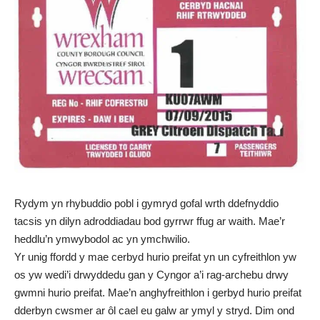
Rydym yn rhybuddio pobl i gymryd gofal wrth ddefnyddio
tacsis yn dilyn adroddiadau bod gyrrwr ffug ar waith. Mae’r
heddlu’n ymwybodol ac yn ymchwilio.
Yr unig ffordd y mae cerbyd hurio preifat yn un cyfreithlon yw
os yw wedi’i drwyddedu gan y Cyngor a’i rag-archebu drwy
gwmni hurio preifat. Mae’n anghyfreithlon i gerbyd hurio preifat
dderbyn cwsmer ar ôl cael eu galw ar ymyl y stryd. Dim ond