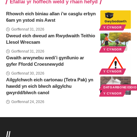
Efallai yr hoffech weld y rhain hefyd
Rhowch eich biniau allan i’w casglu erbyn
6am yn ystod mis Awst
Y CYNGOR
Gorffennaf 31, 2026
Dweud eich dweud am Rwydwaith Teithio
Llesol Wrecsam
Y CYNGOR
Gorffennaf 31, 2026
Gwaith arwynebu wedi’i gynllunio ar
gyfer Ffordd Croesnewydd
Y CYNGOR
Gorffennaf 30, 2026
Ailgylchwch eich cartonau (Tetra Pak) yn
hawdd yn eich blwch ailgylchu
DATGARBONEIDDI
gwyrdd/blwch canol
Y CYNGOR
Gorffennaf 24, 2026
//