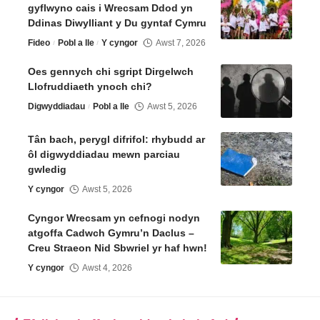
gyflwyno cais i Wrecsam Ddod yn
Ddinas Diwylliant y Du gyntaf Cymru
Fideo
Pobl a lle
Y cyngor
Awst 7, 2026
Oes gennych chi sgript Dirgelwch
Llofruddiaeth ynoch chi?
Digwyddiadau
Pobl a lle
Awst 5, 2026
Tân bach, perygl difrifol: rhybudd ar
ôl digwyddiadau mewn parciau
gwledig
Y cyngor
Awst 5, 2026
Cyngor Wrecsam yn cefnogi nodyn
atgoffa Cadwch Gymru’n Daclus –
Creu Straeon Nid Sbwriel yr haf hwn!
Y cyngor
Awst 4, 2026