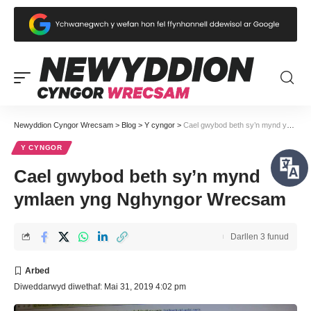
Newyddion Cyngor Wrecsam
>
Blog
>
Y cyngor
>
Cael gwybod beth sy’n mynd ymlaen yng Nghyngor Wrecsam
Y CYNGOR
Cael gwybod beth sy’n mynd
ymlaen yng Nghyngor Wrecsam
Darllen 3 funud
Diweddarwyd diwethaf: Mai 31, 2019 4:02 pm