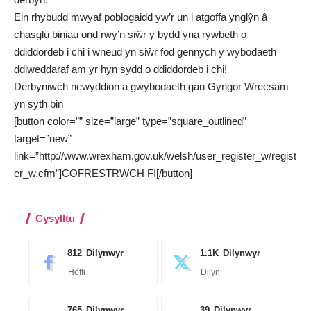
Ein rhybudd mwyaf poblogaidd yw’r un i atgoffa ynglŷn â
chasglu biniau ond rwy’n siŵr y bydd yna rywbeth o
ddiddordeb i chi i wneud yn siŵr fod gennych y wybodaeth
ddiweddaraf am yr hyn sydd o ddiddordeb i chi!
Derbyniwch newyddion a gwybodaeth gan Gyngor Wrecsam
yn syth bin
[button color=”” size=”large” type=”square_outlined”
target=”new”
link=”http://www.wrexham.gov.uk/welsh/user_register_w/regist
er_w.cfm”]COFRESTRWCH FI[/button]
Cysylltu
812
Dilynwyr
1.1K
Dilynwyr
Hoffi
Dilyn
765
Dilynwyr
39
Dilynwyr