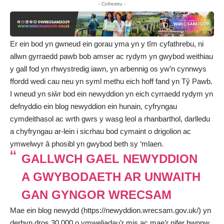
- Cofrestru -
Er ein bod yn gwneud ein gorau yma yn y tîm cyfathrebu, ni
allwn gyrraedd pawb bob amser ac rydym yn gwybod weithiau
y gall fod yn rhwystredig iawn, yn arbennig os yw’n cynnwys
ffordd wedi cau neu yn syml methu eich hoff fand yn Tŷ Pawb.
I wneud yn siŵr bod ein newyddion yn eich cyrraedd rydym yn
defnyddio ein blog newyddion ein hunain, cyfryngau
cymdeithasol ac wrth gwrs y wasg leol a rhanbarthol, darlledu
a chyfryngau ar-lein i sicrhau bod cymaint o drigolion ac
ymwelwyr â phosibl yn gwybod beth sy ‘mlaen.
GALLWCH GAEL NEWYDDION
A GWYBODAETH AR UNWAITH
GAN GYNGOR WRECSAM
Mae ein blog newydd (
https://newyddion.wrecsam.gov.uk/
) yn
derbyn dros 30,000 o ymweliadau’r mis ac mae’r nifer hwnnw