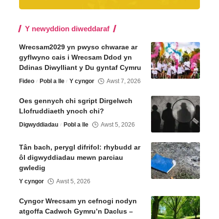
Y newyddion diweddaraf
Wrecsam2029 yn pwyso chwarae ar
gyflwyno cais i Wrecsam Ddod yn
Ddinas Diwylliant y Du gyntaf Cymru
Fideo
Pobl a lle
Y cyngor
Awst 7, 2026
Oes gennych chi sgript Dirgelwch
Llofruddiaeth ynoch chi?
Digwyddiadau
Pobl a lle
Awst 5, 2026
Tân bach, perygl difrifol: rhybudd ar
ôl digwyddiadau mewn parciau
gwledig
Y cyngor
Awst 5, 2026
Cyngor Wrecsam yn cefnogi nodyn
atgoffa Cadwch Gymru’n Daclus –