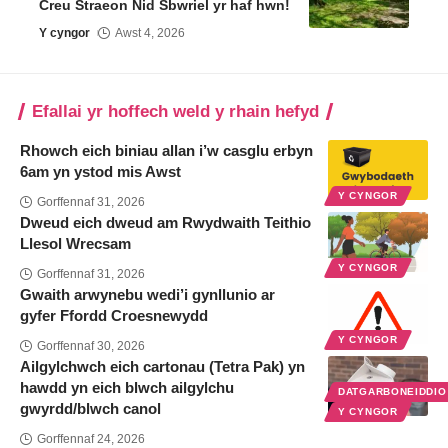
Creu Straeon Nid Sbwriel yr haf hwn!
Y cyngor
Awst 4, 2026
Efallai yr hoffech weld y rhain hefyd
Rhowch eich biniau allan i’w casglu erbyn
6am yn ystod mis Awst
Y CYNGOR
Gorffennaf 31, 2026
Dweud eich dweud am Rwydwaith Teithio
Llesol Wrecsam
Y CYNGOR
Gorffennaf 31, 2026
Gwaith arwynebu wedi’i gynllunio ar
gyfer Ffordd Croesnewydd
Y CYNGOR
Gorffennaf 30, 2026
Ailgylchwch eich cartonau (Tetra Pak) yn
hawdd yn eich blwch ailgylchu
DATGARBONEIDDI
gwyrdd/blwch canol
Y CYNGOR
Gorffennaf 24, 2026