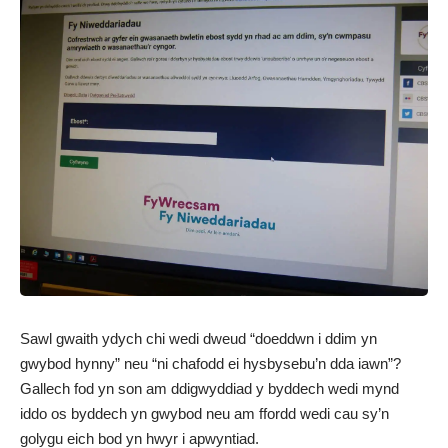
Sawl gwaith ydych chi wedi dweud “doeddwn i ddim yn
gwybod hynny” neu “ni chafodd ei hysbysebu’n dda iawn”?
Gallech fod yn son am ddigwyddiad y byddech wedi mynd
iddo os byddech yn gwybod neu am ffordd wedi cau sy’n
golygu eich bod yn hwyr i apwyntiad.