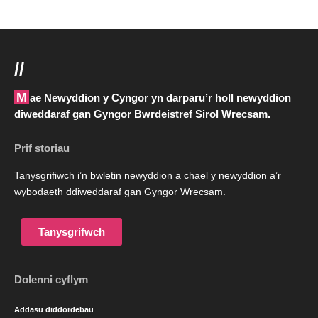
//
Mae Newyddion y Cyngor yn darparu’r holl newyddion
diweddaraf gan Gyngor Bwrdeistref Sirol Wrecsam.
Prif storiau
Tanysgrifiwch i’n bwletin newyddion a chael y newyddion a’r
wybodaeth ddiweddaraf gan Gyngor Wrecsam.
Tanysgrifwch
Dolenni cyflym
Addasu diddordebau