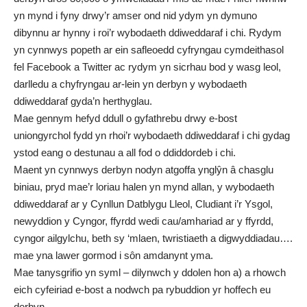
yn mynd i fyny drwy’r amser ond nid ydym yn dymuno
dibynnu ar hynny i roi’r wybodaeth ddiweddaraf i chi. Rydym
yn cynnwys popeth ar ein safleoedd cyfryngau cymdeithasol
fel Facebook a Twitter ac rydym yn sicrhau bod y wasg leol,
darlledu a chyfryngau ar-lein yn derbyn y wybodaeth
ddiweddaraf gyda’n herthyglau.
Mae gennym hefyd ddull o gyfathrebu drwy e-bost
uniongyrchol fydd yn rhoi’r wybodaeth ddiweddaraf i chi gydag
ystod eang o destunau a all fod o ddiddordeb i chi.
Maent yn cynnwys derbyn nodyn atgoffa ynglŷn â chasglu
biniau, pryd mae’r loriau halen yn mynd allan, y wybodaeth
ddiweddaraf ar y Cynllun Datblygu Lleol, Cludiant i’r Ysgol,
newyddion y Cyngor, ffyrdd wedi cau/amhariad ar y ffyrdd,
cyngor ailgylchu, beth sy ‘mlaen, twristiaeth a digwyddiadau….
mae yna lawer gormod i sôn amdanynt yma.
Mae tanysgrifio yn syml – dilynwch y
ddolen hon
a) a rhowch
eich cyfeiriad e-bost a nodwch pa rybuddion yr hoffech eu
derbyn.