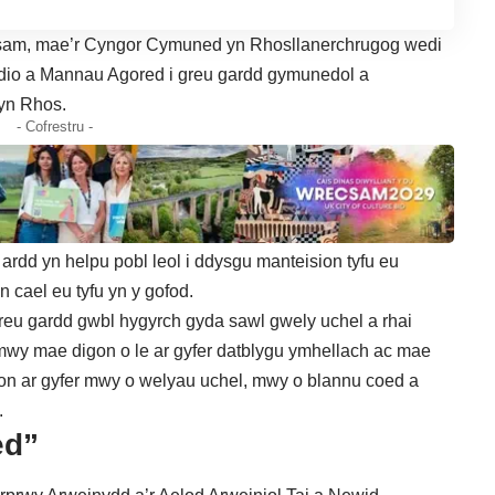
csam, mae’r Cyngor Cymuned yn Rhosllanerchrugog wedi
dio a Mannau Agored i greu gardd gymunedol a
yn Rhos.
- Cofrestru -
 ardd yn helpu pobl leol i ddysgu manteision tyfu eu
n cael eu tyfu yn y gofod.
reu gardd gwbl hygyrch gyda sawl gwely uchel a rhai
e mwy mae digon o le ar gyfer datblygu ymhellach ac mae
gion ar gyfer mwy o welyau uchel, mwy o blannu coed a
.
ed”