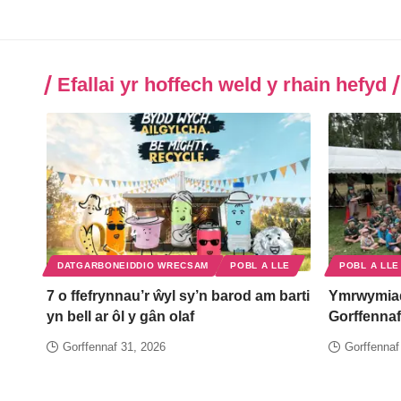
Efallai yr hoffech weld y rhain hefyd
DATGARBONEIDDIO WRECSAM
POBL A LLE
POBL A LLE
7 o ffefrynnau’r ŵyl sy’n barod am barti
Ymrwymia
yn bell ar ôl y gân olaf
Gorffennaf
Gorffennaf 31, 2026
Gorffennaf