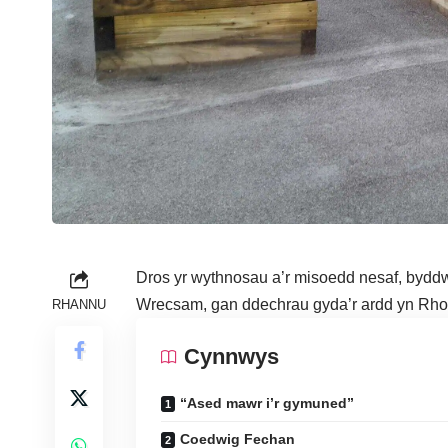
Dros yr wythnosau a’r misoedd nesaf, byddw
Wrecsam, gan ddechrau gyda’r ardd yn Rho
RHANNU
Cynnwys
“Ased mawr i’r gymuned”
Coedwig Fechan