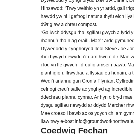
Dywedodd y Cynghorydd David A Bithell, Di
Hinsawdd: “Trwy weithio yn yr ardd, gall t
hawdd yw hi i gefnogi natur a thyfu eich lly
dŵr glaw a chreu compost.
“Gallwch ddysgu rhai sgiliau gwych a fydd y
rhannu’r rhain ag eraill. Mae’r ardd gymune
Dywedodd y cynghorydd lleol Steve Joe Jone
rhoi bywyd newydd i’r darn hwn o dir. Mae w
i fod yn lle gwych i dreulio amser i bawb. Ma
planhigion, ffrwythau a llysiau eu hunain, 
Wedi’i ariannu gan Gronfa Ffyniant Gyffre
cefnogi creu’r safle ac ynghyd ag Incredible
ddechrau plannu cynnar. Ar hyn o bryd mae
dysgu sgiliau newydd ar ddydd Mercher r
Mae croeso i bawb ac os ydych chi am gymr
llaw trwy e-bost
info@groundworknorthwales
Coedwig Fechan