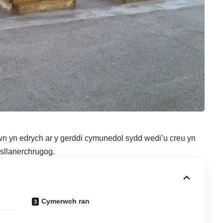
n yn edrych ar y gerddi cymunedol sydd wedi’u creu yn
sllanerchrugog.
Cymerwch ran