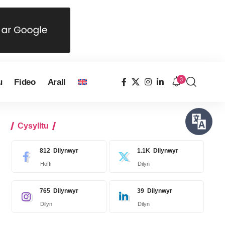
3
u
Fideo
Arall
Cysylltu
812
Dilynwyr
1.1K
Dilynwyr
Hoffi
Dilyn
765
Dilynwyr
39
Dilynwyr
Dilyn
Dilyn