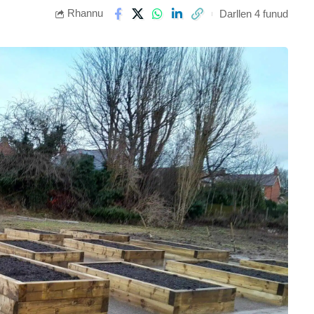
Rhannu
Darllen 4 funud