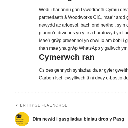
Wedi’i hariannu gan Lywodraeth Cymru drwy
partneriaeth â Woodworks CIC, mae’r ardd g
newydd ac arloesol, bach ond nerthol, sy’n
plannu’n drwchus yn y tir a baratowyd yn flae
Mae’r grŵp presennol yn chwilio am bobl i ga
rhan mae yna
grŵp WhatsApp y gallwch ym
Cymerwch ran
Os oes gennych syniadau da ar gyfer gweit
Carbon Isel, cysylltwch â ni drwy e-bostio
d
ERTHYGL FLAENOROL
Dim newid i gasgliadau biniau dros y Pasg