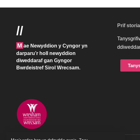
Prif stori
//
Tanysgrif
M
ae Newyddion y Cyngor yn
ddiweddar
darparu’r holl newyddion
diweddaraf gan Gyngor
Tanys
Bwrdeistref Sirol Wrecsam.