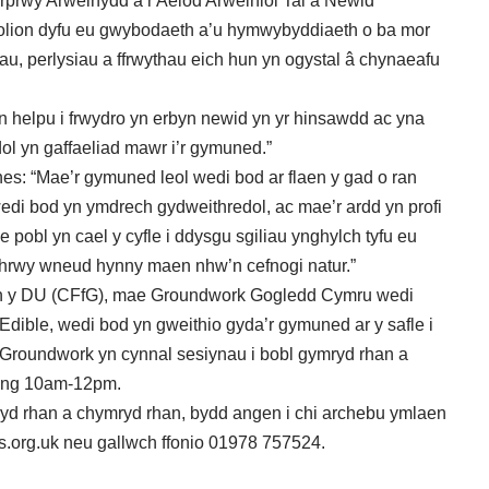
rprwy Arweinydd a’r Aelod Arweiniol Tai a Newid
rigolion dyfu eu gwybodaeth a’u hymwybyddiaeth o ba mor
siau, perlysiau a ffrwythau eich hun yn ogystal â chynaeafu
n helpu i frwydro yn erbyn newid yn yr hinsawdd ac yna
dol yn gaffaeliad mawr i’r gymuned.”
s: “Mae’r gymuned leol wedi bod ar flaen y gad o ran
edi bod yn ymdrech gydweithredol, ac mae’r ardd yn profi
e pobl yn cael y cyfle i ddysgu sgiliau ynghylch tyfu eu
a thrwy wneud hynny maen nhw’n cefnogi natur.”
din y DU (CFfG), mae Groundwork Gogledd Cymru wedi
 Edible, wedi bod yn gweithio gyda’r gymuned ar y safle i
 Groundwork yn cynnal sesiynau i bobl gymryd rhan a
hwng 10am-12pm.
yd rhan a chymryd rhan, bydd angen i chi archebu ymlaen
.org.uk
neu gallwch ffonio 01978 757524.