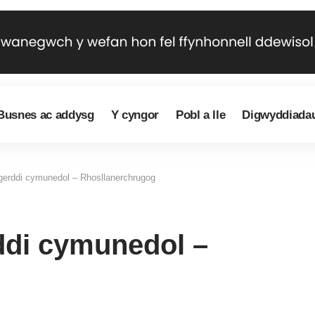
Busnes ac addysg
Y cyngor
Pobl a lle
Digwyddiada
gerddi cymunedol – Rhosllanerchrugog
ddi cymunedol –