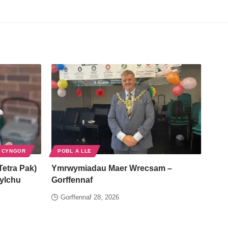
 CYNGOR
POBL A LLE
Tetra Pak)
Ymrwymiadau Maer Wrecsam –
gylchu
Gorffennaf
Gorffennaf 28, 2026