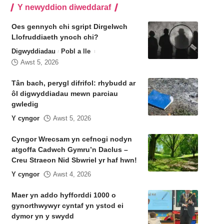
Y newyddion diweddaraf
Oes gennych chi sgript Dirgelwch
Llofruddiaeth ynoch chi?
Digwyddiadau
Pobl a lle
Awst 5, 2026
Tân bach, perygl difrifol: rhybudd ar
ôl digwyddiadau mewn parciau
gwledig
Y cyngor
Awst 5, 2026
Cyngor Wrecsam yn cefnogi nodyn
atgoffa Cadwch Gymru’n Daclus –
Creu Straeon Nid Sbwriel yr haf hwn!
Y cyngor
Awst 4, 2026
Maer yn addo hyfforddi 1000 o
gynorthwywyr cyntaf yn ystod ei
dymor yn y swydd