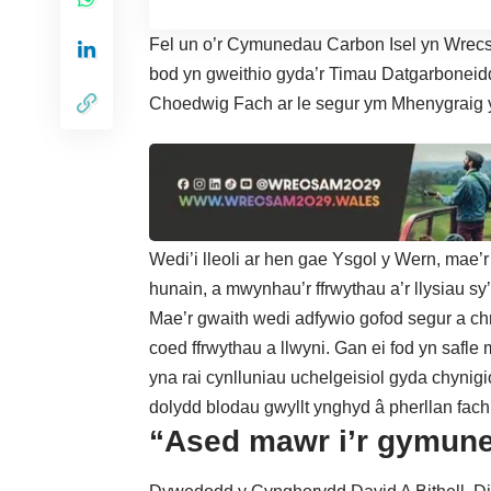
Fel un o’r Cymunedau Carbon Isel yn Wre
bod yn gweithio gyda’r Timau Datgarboneid
Choedwig Fach ar le segur ym Mhenygraig 
Wedi’i lleoli ar hen gae Ysgol y Wern, mae’r
hunain, a mwynhau’r ffrwythau a’r llysiau sy’
Mae’r gwaith wedi adfywio gofod segur a ch
coed ffrwythau a llwyni. Gan ei fod yn safl
yna rai cynlluniau uchelgeisiol gyda chyni
dolydd blodau gwyllt ynghyd â pherllan fach
“Ased mawr i’r gymun