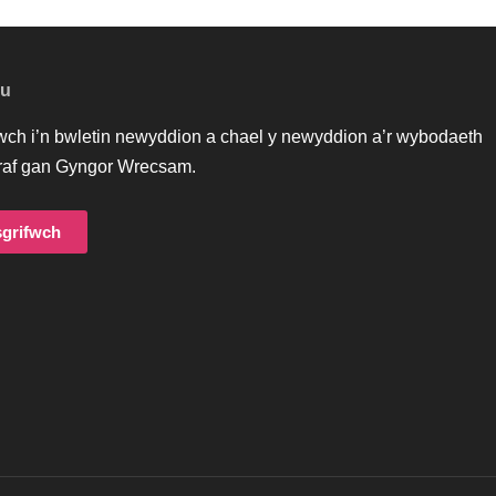
au
iwch i’n bwletin newyddion a chael y newyddion a’r wybodaeth
af gan Gyngor Wrecsam.
grifwch