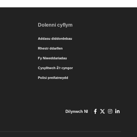
Dolenni cyflym
Addasu diddordebau
Rhestr ddarllen
Fy Niweddariadau
Cysylltwch â’r cyngor
Polisi preifatrwydd
Dilynwch NI