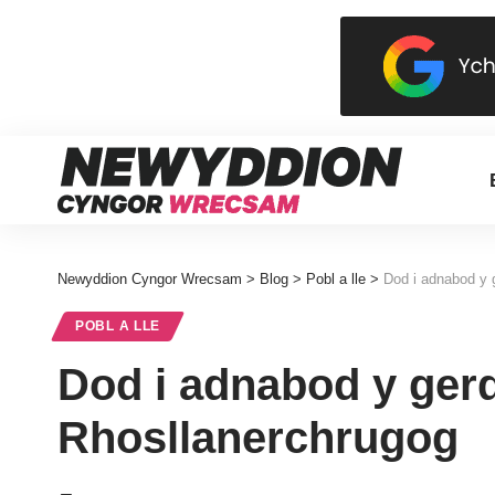
Newyddion Cyngor Wrecsam
>
Blog
>
Pobl a lle
>
Dod i adnabod y 
POBL A LLE
Dod i adnabod y ger
Rhosllanerchrugog