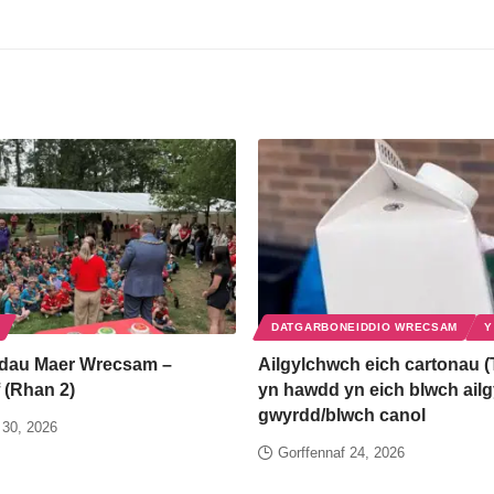
DATGARBONEIDDIO WRECSAM
Y
dau Maer Wrecsam –
Ailgylchwch eich cartonau (
 (Rhan 2)
yn hawdd yn eich blwch ail
gwyrdd/blwch canol
 30, 2026
Gorffennaf 24, 2026