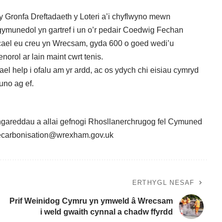
 Gronfa Dreftadaeth y Loteri a’i chyflwyno mewn
ymunedol yn gartref i un o’r pedair Coedwig Fechan
 cael eu creu yn Wrecsam, gyda 600 o goed wedi’u
norol ar lain maint cwrt tenis.
el help i ofalu am yr ardd, ac os ydych chi eisiau cymryd
uno ag ef
.
hgareddau a allai gefnogi Rhosllanerchrugog fel Cymuned
ecarbonisation@wrexham.gov.uk
ERTHYGL NESAF
Prif Weinidog Cymru yn ymweld â Wrecsam
i weld gwaith cynnal a chadw ffyrdd