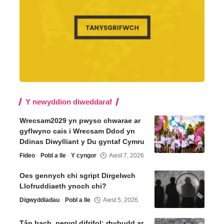
Y newyddion diweddaraf
Wrecsam2029 yn pwyso chwarae ar
gyflwyno cais i Wrecsam Ddod yn
Ddinas Diwylliant y Du gyntaf Cymru
Fideo
Pobl a lle
Y cyngor
Awst 7, 2026
Oes gennych chi sgript Dirgelwch
Llofruddiaeth ynoch chi?
Digwyddiadau
Pobl a lle
Awst 5, 2026
Tân bach, perygl difrifol: rhybudd ar