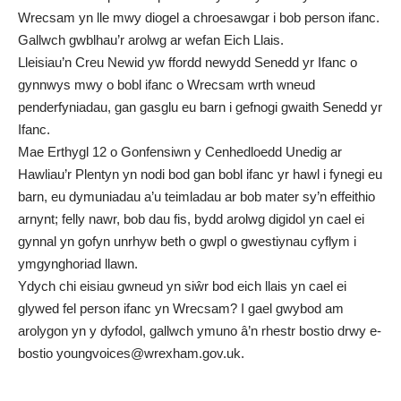
Wrecsam yn lle mwy diogel a chroesawgar i bob person ifanc.
Gallwch gwblhau’r arolwg ar
wefan Eich Llais
.
Lleisiau’n Creu Newid yw ffordd newydd Senedd yr Ifanc o
gynnwys mwy o bobl ifanc o Wrecsam wrth wneud
penderfyniadau, gan gasglu eu barn i gefnogi gwaith Senedd yr
Ifanc.
Mae Erthygl 12 o Gonfensiwn y Cenhedloedd Unedig ar
Hawliau’r Plentyn yn nodi bod gan bobl ifanc yr hawl i fynegi eu
barn, eu dymuniadau a’u teimladau ar bob mater sy’n effeithio
arnynt; felly nawr, bob dau fis, bydd arolwg digidol yn cael ei
gynnal yn gofyn unrhyw beth o gwpl o gwestiynau cyflym i
ymgynghoriad llawn.
Ydych chi eisiau gwneud yn siŵr bod eich llais yn cael ei
glywed fel person ifanc yn Wrecsam? I gael gwybod am
arolygon yn y dyfodol, gallwch ymuno â’n rhestr bostio drwy e-
bostio
youngvoices@wrexham.gov.uk
.