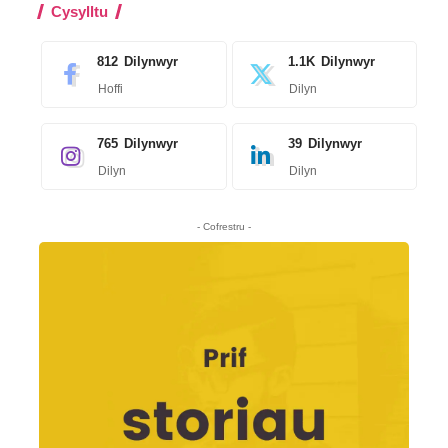
Cysylltu
812
Dilynwyr
1.1K
Dilynwyr
Hoffi
Dilyn
765
Dilynwyr
39
Dilynwyr
Dilyn
Dilyn
- Cofrestru -