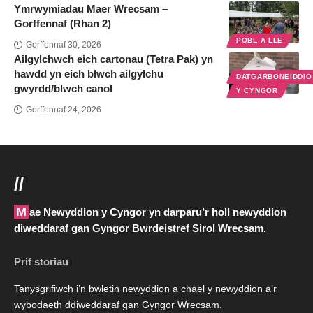
Ymrwymiadau Maer Wrecsam –
Gorffennaf (Rhan 2)
POBL A LLE
Gorffennaf 30, 2026
Ailgylchwch eich cartonau (Tetra Pak) yn
hawdd yn eich blwch ailgylchu
DATGARBONEIDDI
gwyrdd/blwch canol
Y CYNGOR
Gorffennaf 24, 2026
//
Mae Newyddion y Cyngor yn darparu’r holl newyddion
diweddaraf gan Gyngor Bwrdeistref Sirol Wrecsam.
Prif storiau
Tanysgrifiwch i’n bwletin newyddion a chael y newyddion a’r
wybodaeth ddiweddaraf gan Gyngor Wrecsam.