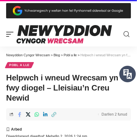
Newyddion Cyngor Wrecsam
>
Blog
>
Pobl a lle
>
Helpwch i wneud Wrecsam yn fwy diogel – Lleisiau’n Creu Newid
POBL A LLE
Helpwch i wneud Wrecsam yn
fwy diogel – Lleisiau’n Creu
Newid
Darllen 2 funud
Diweddarwyd diwethaf: Mehefin 2, 2026 1:24 pm