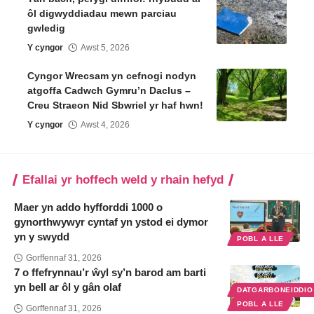
ôl digwyddiadau mewn parciau
gwledig
Y cyngor
Awst 5, 2026
Cyngor Wrecsam yn cefnogi nodyn
atgoffa Cadwch Gymru’n Daclus –
Creu Straeon Nid Sbwriel yr haf hwn!
Y cyngor
Awst 4, 2026
Efallai yr hoffech weld y rhain hefyd
Maer yn addo hyfforddi 1000 o
gynorthwywyr cyntaf yn ystod ei dymor
yn y swydd
POBL A LLE
Gorffennaf 31, 2026
7 o ffefrynnau’r ŵyl sy’n barod am barti
yn bell ar ôl y gân olaf
DATGARBONEIDDI
POBL A LLE
Gorffennaf 31, 2026