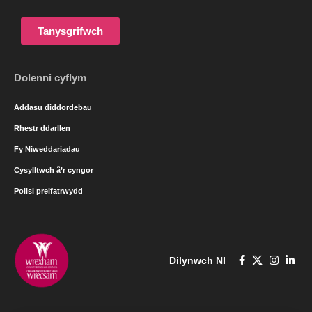
Tanysgrifwch
Dolenni cyflym
Addasu diddordebau
Rhestr ddarllen
Fy Niweddariadau
Cysylltwch â’r cyngor
Polisi preifatrwydd
Dilynwch NI