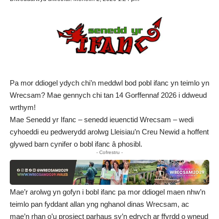
Pa mor ddiogel ydych chi’n meddwl bod pobl ifanc yn teimlo yn
Wrecsam? Mae gennych chi tan 14 Gorffennaf 2026 i ddweud
wrthym!
Mae Senedd yr Ifanc – senedd ieuenctid Wrecsam – wedi
cyhoeddi eu pedwerydd
arolwg Lleisiau’n Creu Newid
a hoffent
glywed barn cynifer o bobl ifanc â phosibl.
- Cofrestru -
Mae’r
arolwg
yn gofyn i bobl ifanc pa mor ddiogel maen nhw’n
teimlo pan fyddant allan yng nghanol dinas Wrecsam, ac
mae’n rhan o’u prosiect parhaus sy’n edrych ar ffyrdd o wneud