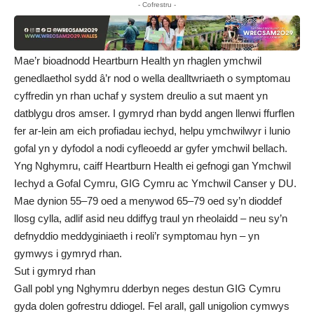
- Cofrestru -
Mae’r bioadnodd Heartburn Health yn rhaglen ymchwil
genedlaethol sydd â’r nod o wella dealltwriaeth o symptomau
cyffredin yn rhan uchaf y system dreulio a sut maent yn
datblygu dros amser. I gymryd rhan bydd angen llenwi ffurflen
fer ar-lein am eich profiadau iechyd, helpu ymchwilwyr i lunio
gofal yn y dyfodol a nodi cyfleoedd ar gyfer ymchwil bellach.
Yng Nghymru, caiff Heartburn Health ei gefnogi gan Ymchwil
Iechyd a Gofal Cymru, GIG Cymru ac Ymchwil Canser y DU.
Mae dynion 55–79 oed a menywod 65–79 oed sy’n dioddef
llosg cylla, adlif asid neu ddiffyg traul yn rheolaidd – neu sy’n
defnyddio meddyginiaeth i reoli’r symptomau hyn – yn
gymwys i gymryd rhan.
Sut i gymryd rhan
Gall pobl yng Nghymru dderbyn neges destun GIG Cymru
gyda dolen gofrestru ddiogel. Fel arall, gall unigolion cymwys