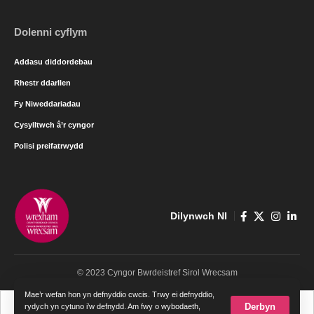
Dolenni cyflym
Addasu diddordebau
Rhestr ddarllen
Fy Niweddariadau
Cysylltwch â’r cyngor
Polisi preifatrwydd
Dilynwch NI
© 2023 Cyngor Bwrdeistref Sirol Wrecsam
Mae’r wefan hon yn defnyddio cwcis. Trwy ei defnyddio,
Cymraeg
English
Derbyn
rydych yn cytuno i’w defnydd. Am fwy o wybodaeth,