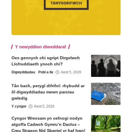
Y newyddion diweddaraf
Oes gennych chi sgript Dirgelwch
Llofruddiaeth ynoch chi?
Digwyddiadau
Pobl a lle
Awst 5, 2026
Tân bach, perygl difrifol: rhybudd ar
ôl digwyddiadau mewn parciau
gwledig
Y cyngor
Awst 5, 2026
Cyngor Wrecsam yn cefnogi nodyn
atgoffa Cadwch Gymru’n Daclus –
Creu Straeon Nid Sbwriel yr haf hwn!