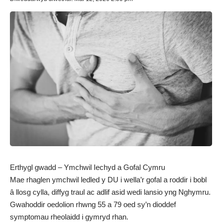
Erthygl gwadd – Ymchwil Iechyd a Gofal Cymru
Mae rhaglen ymchwil ledled y DU i wella’r gofal a roddir i bobl
â llosg cylla, diffyg traul ac adlif asid wedi lansio yng Nghymru.
Gwahoddir oedolion rhwng 55 a 79 oed sy’n dioddef
symptomau rheolaidd i gymryd rhan.