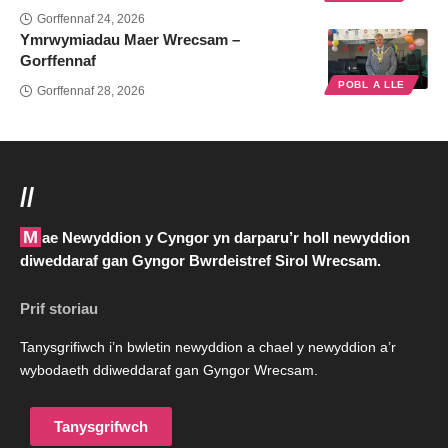
Gorffennaf 24, 2026
Ymrwymiadau Maer Wrecsam –
Gorffennaf
POBL A LLE
Gorffennaf 28, 2026
//
Mae Newyddion y Cyngor yn darparu’r holl newyddion
diweddaraf gan Gyngor Bwrdeistref Sirol Wrecsam.
Prif storiau
Tanysgrifiwch i’n bwletin newyddion a chael y newyddion a’r
wybodaeth ddiweddaraf gan Gyngor Wrecsam.
Tanysgrifwch