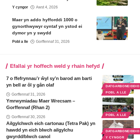
Y cyngor
Awst 4, 2026
Maer yn addo hyfforddi 1000 o
gynorthwywyr cyntaf yn ystod ei
dymor yn y swydd
Pobl a lle
Gorffennaf 31, 2026
Efallai yr hoffech weld y rhain hefyd
7 o ffefrynnau’r ŵyl sy’n barod am barti
yn bell ar ôl y gân olaf
DATGARBONEIDDI
POBL A LLE
Gorffennaf 31, 2026
Ymrwymiadau Maer Wrecsam –
Gorffennaf (Rhan 2)
POBL A LLE
Gorffennaf 30, 2026
Ailgylchwch eich cartonau (Tetra Pak) yn
hawdd yn eich blwch ailgylchu
DATGARBONEIDDI
gwyrdd/blwch canol
Y CYNGOR