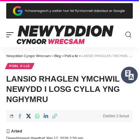
Newyddion Cyngor Wrecsam
>
Blog
>
Pobl a lle
>
LANSIO RHAGLEN YMCHWIL NEWYDD I LOSG CYLLA YNG NGHYMRU
POBL A LLE
LANSIO RHAGLEN YMCHWIL
NEWYDD I LOSG CYLLA YNG
NGHYMRU
Darllen 2 funud
Diweddarwyd diwethaf: Mai 12, 2026 2:50 pm