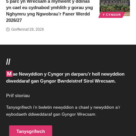
5 parc yn Wrecsam a mynwent y ddinas
yn cael eu cydnabod ymhlith y gorau yng
Nghymru yng Ngwobrau’r Faner Werdd
Y CYNGOR
2026/27
Gorffennaf 28, 2026
//
Mae Newyddion y Cyngor yn darparu’r holl newyddion
diweddaraf gan Gyngor Bwrdeistref Sirol Wrecsam.
Prif storiau
Tanysgrifiwch i’n bwletin newyddion a chael y newyddion a’r
wybodaeth ddiweddaraf gan Gyngor Wrecsam.
Tanysgrifwch