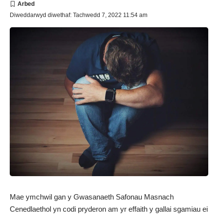
Diweddarwyd diwethaf: Tachwedd 7, 2022 11:54 am
Mae ymchwil gan y Gwasanaeth Safonau Masnach
Cenedlaethol yn codi pryderon am yr effaith y gallai sgamiau ei