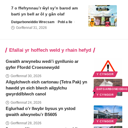
7 o ffefrynnau’r ŵyl sy’n barod am
barti yn bell ar ôl y gân olaf
Datgarboneiddio Wrecsam
Pobl a lle
Gorffennaf 31, 2026
Efallai yr hoffech weld y rhain hefyd
Gwaith arwynebu wedi’i gynllunio ar
gyfer Ffordd Croesnewydd
Y CYNGOR
Gorffennaf 30, 2026
Ailgylchwch eich cartonau (Tetra Pak) yn
hawdd yn eich blwch ailgylchu
DATGARBONEIDDI
gwyrdd/blwch canol
Y CYNGOR
Gorffennaf 24, 2026
Eglurhad o’r llwybr bysus yn ystod
gwaith ailwynebu’r B5605
Y CYNGOR
Gorffennaf 28, 2026