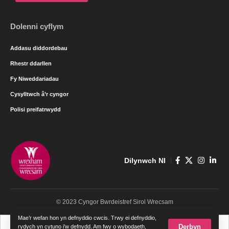
Dolenni cyflym
Addasu diddordebau
Rhestr ddarllen
Fy Niweddariadau
Cysylltwch â’r cyngor
Polisi preifatrwydd
Dilynwch NI
© 2023 Cyngor Bwrdeistref Sirol Wrecsam
Mae’r wefan hon yn defnyddio cwcis. Trwy ei defnyddio,
Cymraeg
English
Derbyn
rydych yn cytuno i’w defnydd. Am fwy o wybodaeth,