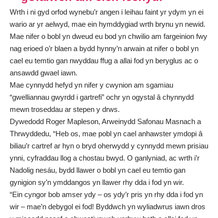
Wrth i ni gyd orfod wynebu’r angen i leihau faint yr ydym yn ei
wario ar yr aelwyd, mae ein hymddygiad wrth brynu yn newid.
Mae nifer o bobl yn dweud eu bod yn chwilio am fargeinion fwy
nag erioed o’r blaen a bydd hynny’n arwain at nifer o bobl yn
cael eu temtio gan nwyddau ffug a allai fod yn beryglus ac o
ansawdd gwael iawn.
Mae cynnydd hefyd yn nifer y cwynion am sgamiau
“gwelliannau gwyrdd i gartrefi” ochr yn ogystal â chynnydd
mewn troseddau ar stepen y drws.
Dywedodd Roger Mapleson, Arweinydd Safonau Masnach a
Thrwyddedu, “Heb os, mae pobl yn cael anhawster ymdopi â
biliau’r cartref ar hyn o bryd oherwydd y cynnydd mewn prisiau
ynni, cyfraddau llog a chostau bwyd. O ganlyniad, ac wrth i’r
Nadolig nesáu, bydd llawer o bobl yn cael eu temtio gan
gynigion sy’n ymddangos yn llawer rhy dda i fod yn wir.
“Ein cyngor bob amser ydy – os ydy’r pris yn rhy dda i fod yn
wir – mae’n debygol ei fod! Byddwch yn wyliadwrus iawn dros