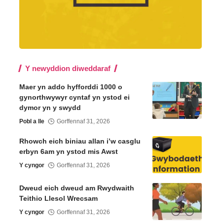
Y newyddion diweddaraf
Maer yn addo hyfforddi 1000 o
gynorthwywyr cyntaf yn ystod ei
dymor yn y swydd
Pobl a lle
Gorffennaf 31, 2026
Rhowch eich biniau allan i’w casglu
erbyn 6am yn ystod mis Awst
Y cyngor
Gorffennaf 31, 2026
Dweud eich dweud am Rwydwaith
Teithio Llesol Wrecsam
Y cyngor
Gorffennaf 31, 2026