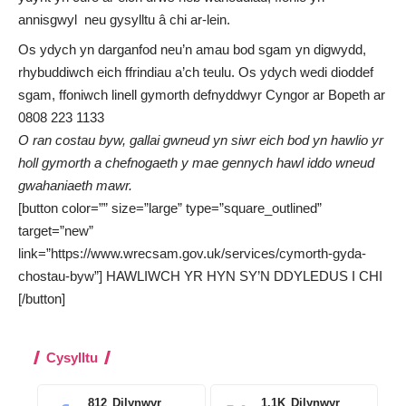
annisgwyl neu gysylltu â chi ar-lein.
Os ydych yn darganfod neu’n amau bod sgam yn digwydd,
rhybuddiwch eich ffrindiau a’ch teulu. Os ydych wedi dioddef
sgam, ffoniwch linell gymorth defnyddwyr
Cyngor ar Bopeth
ar
0808 223 1133
O ran costau byw, gallai gwneud yn siwr eich bod yn hawlio yr
holl gymorth a chefnogaeth y mae gennych hawl iddo wneud
gwahaniaeth mawr.
[button color=”” size=”large” type=”square_outlined”
target=”new”
link=”https://www.wrecsam.gov.uk/services/cymorth-gyda-
chostau-byw”] HAWLIWCH YR HYN SY’N DDYLEDUS I CHI
[/button]
Cysylltu
812
Dilynwyr
1.1K
Dilynwyr