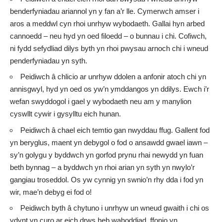
benderfyniadau ariannol yn y fan a’r lle. Cymerwch amser i
aros a meddwl cyn rhoi unrhyw wybodaeth. Gallai hyn arbed
cannoedd – neu hyd yn oed filoedd – o bunnau i chi. Cofiwch,
ni fydd sefydliad dilys byth yn rhoi pwysau arnoch chi i wneud
penderfyniadau yn syth.
Peidiwch â chlicio ar unrhyw ddolen a anfonir atoch chi yn
annisgwyl, hyd yn oed os yw’n ymddangos yn ddilys. Ewch i’r
wefan swyddogol i gael y wybodaeth neu am y manylion
cyswllt cywir i gysylltu eich hunan.
Peidiwch â chael eich temtio gan nwyddau ffug. Gallent fod
yn beryglus, maent yn debygol o fod o ansawdd gwael iawn –
sy’n golygu y byddwch yn gorfod prynu rhai newydd yn fuan
beth bynnag – a byddwch yn rhoi arian yn syth yn nwylo’r
gangiau troseddol. Os yw cynnig yn swnio’n rhy dda i fod yn
wir, mae’n debyg ei fod o!
Peidiwch byth â chytuno i unrhyw un wneud gwaith i chi os
ydynt yn curo ar eich drws heb wahoddiad, ffonio yn