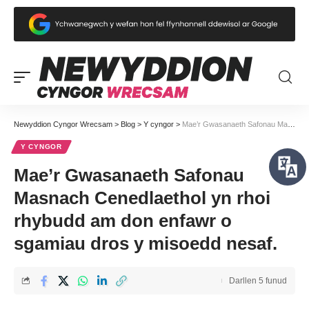
Newyddion Cyngor Wrecsam
>
Blog
>
Y cyngor
>
Mae’r Gwasanaeth Safonau Masnach Cenedlaethol yn rhoi rhybudd am don enfawr o sgamiau dros y misoedd nesaf.
Y CYNGOR
Mae’r Gwasanaeth Safonau
Masnach Cenedlaethol yn rhoi
rhybudd am don enfawr o
sgamiau dros y misoedd nesaf.
Darllen 5 funud