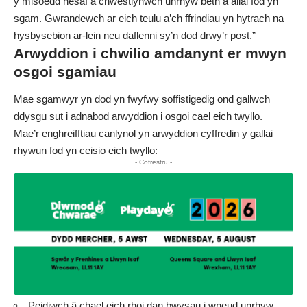
y misoedd nesaf a chwestiynwch unrhyw beth a allai fod yn
sgam. Gwrandewch ar eich teulu a’ch ffrindiau yn hytrach na
hysbysebion ar-lein neu daflenni sy’n dod drwy’r post.”
Arwyddion i chwilio amdanynt er mwyn
osgoi sgamiau
Mae sgamwyr yn dod yn fwyfwy soffistigedig ond gallwch
ddysgu sut i adnabod arwyddion i osgoi cael eich twyllo.
Mae’r enghreifftiau canlynol yn arwyddion cyffredin y gallai
rhywun fod yn ceisio eich twyllo:
- Cofrestru -
Peidiwch â chael eich rhoi dan bwysau i wneud unrhyw