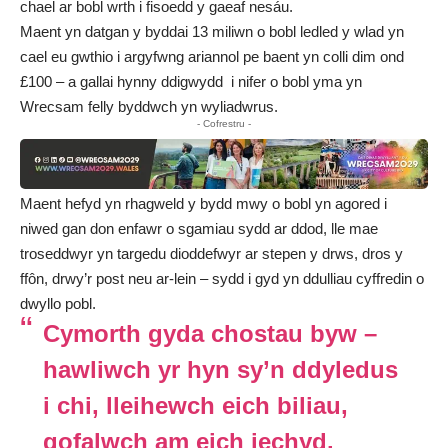
chael ar bobl wrth i fisoedd y gaeaf nesáu.
Maent yn datgan y byddai 13 miliwn o bobl ledled y wlad yn
cael eu gwthio i argyfwng ariannol pe baent yn colli dim ond
£100 – a gallai hynny ddigwydd i nifer o bobl yma yn
Wrecsam felly byddwch yn wyliadwrus.
- Cofrestru -
Maent hefyd yn rhagweld y bydd mwy o bobl yn agored i
niwed gan don enfawr o sgamiau sydd ar ddod, lle mae
troseddwyr yn targedu dioddefwyr ar stepen y drws, dros y
ffôn, drwy’r post neu ar-lein – sydd i gyd yn ddulliau cyffredin o
dwyllo pobl.
Cymorth gyda chostau byw –
hawliwch yr hyn sy’n ddyledus
i chi, lleihewch eich biliau,
gofalwch am eich iechyd.