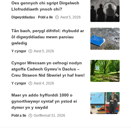
Oes gennych chi sgript Dirgelwch
Llofruddiaeth ynoch chi?
Digwyddiadau
Pobl a lle
Awst 5, 2026
Tân bach, perygl difrifol: rhybudd ar
ôl digwyddiadau mewn parciau
gwledig
Y cyngor
Awst 5, 2026
Cyngor Wrecsam yn cefnogi nodyn
atgoffa Cadwch Gymru’n Daclus –
Creu Straeon Nid Sbwriel yr haf hwn!
Y cyngor
Awst 4, 2026
Maer yn addo hyfforddi 1000 o
gynorthwywyr cyntaf yn ystod ei
dymor yn y swydd
Pobl a lle
Gorffennaf 31, 2026