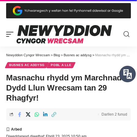
Newyddion Cyngor Wrecsam
>
Blog
>
Busnes ac addysg
>
Masnachu rhydd ym Marchnad Dydd Llun Wrecsam tan 29 Rhagfyr!
BUSNES AC ADDYSG
POBL A LLE
Masnachu rhydd ym Marchnad
Dydd Llun Wrecsam tan 29
Rhagfyr!
Darllen 2 funud
Diweddarwyd diwethaf: Ebrill 23, 2025 10:50 am