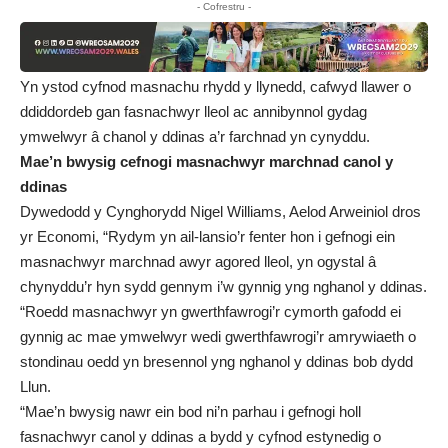
- Cofrestru -
Yn ystod cyfnod masnachu rhydd y llynedd, cafwyd llawer o
ddiddordeb gan fasnachwyr lleol ac annibynnol gydag
ymwelwyr â chanol y ddinas a’r farchnad yn cynyddu.
Mae’n bwysig cefnogi masnachwyr marchnad canol y
ddinas
Dywedodd y Cynghorydd Nigel Williams, Aelod Arweiniol dros
yr Economi, “Rydym yn ail-lansio’r fenter hon i gefnogi ein
masnachwyr marchnad awyr agored lleol, yn ogystal â
chynyddu’r hyn sydd gennym i’w gynnig yng nghanol y ddinas.
“Roedd masnachwyr yn gwerthfawrogi’r cymorth gafodd ei
gynnig ac mae ymwelwyr wedi gwerthfawrogi’r amrywiaeth o
stondinau oedd yn bresennol yng nghanol y ddinas bob dydd
Llun.
“Mae’n bwysig nawr ein bod ni’n parhau i gefnogi holl
fasnachwyr canol y ddinas a bydd y cyfnod estynedig o