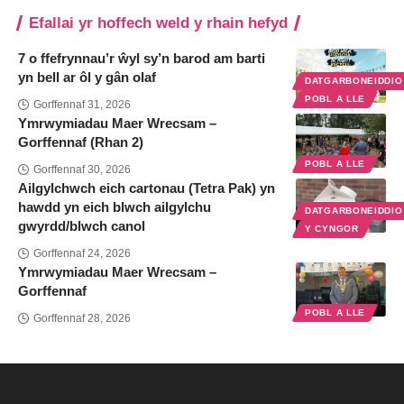
Efallai yr hoffech weld y rhain hefyd
7 o ffefrynnau’r ŵyl sy’n barod am barti
yn bell ar ôl y gân olaf
DATGARBONEIDDI
POBL A LLE
Gorffennaf 31, 2026
Ymrwymiadau Maer Wrecsam –
Gorffennaf (Rhan 2)
POBL A LLE
Gorffennaf 30, 2026
Ailgylchwch eich cartonau (Tetra Pak) yn
hawdd yn eich blwch ailgylchu
DATGARBONEIDDI
gwyrdd/blwch canol
Y CYNGOR
Gorffennaf 24, 2026
Ymrwymiadau Maer Wrecsam –
Gorffennaf
POBL A LLE
Gorffennaf 28, 2026