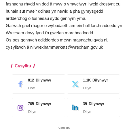
fasnachu rhydd yn dod â mwy o ymwelwyr i weld drostynt eu
hunain sut mae’r ddinas yn newid a pha gymysgedd
ardderchog o fusnesau sydd gennym yma.
Gallwch gael rhagor o wybodaeth am ein holl farchnadoedd yn
Wrecsam drwy fynd i’n
gwefan marchnadoedd
.
Os oes gennych ddiddordeb mewn masnachu gyda ni,
cysylltwch â ni
wrexhammarkets@wrexham.gov.uk
Cysylltu
812
Dilynwyr
1.1K
Dilynwyr
Hoffi
Dilyn
765
Dilynwyr
39
Dilynwyr
Dilyn
Dilyn
- Cofrestru -