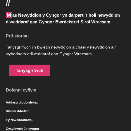
//
Mae Newyddion y Cyngor yn darparu’r holl newyddion
diweddaraf gan Gyngor Bwrdeistref Sirol Wrecsam.
Prif storiau
Tanysgrifiwch i’n bwletin newyddion a chael y newyddion a’r
wybodaeth ddiweddaraf gan Gyngor Wrecsam.
Tanysgrifwch
Dolenni cyflym
Addasu diddordebau
Rhestr ddarllen
Fy Niweddariadau
Cysylltwch â’r cyngor