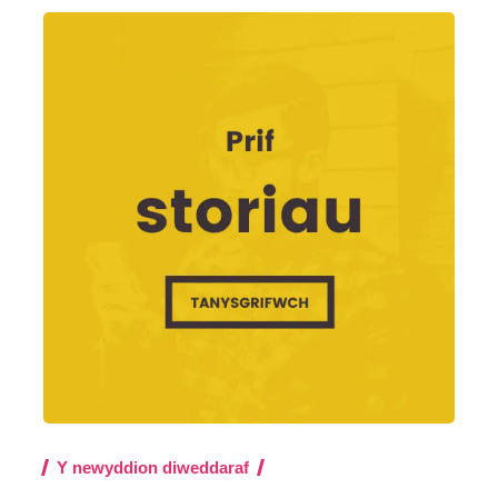
Y newyddion diweddaraf