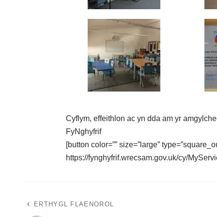
Cyflym, effeithlon ac yn dda am yr amgylche
FyNghyfrif
[button color=”” size=”large” type=”square_ou
https://fynghyfrif.wrecsam.gov.uk/cy/MyS
ERTHYGL FLAENOROL