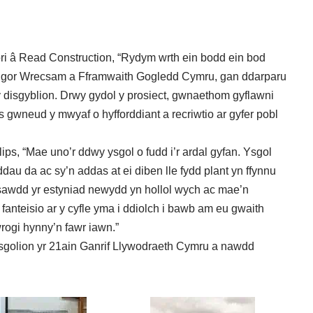
â Read Construction, “Rydym wrth ein bodd ein bod
yngor Wrecsam a Fframwaith Gogledd Cymru, gan ddarparu
y disgyblion. Drwy gydol y prosiect, gwnaethom gyflawni
gwneud y mwyaf o hyfforddiant a recriwtio ar gyfer pobl
ps, “Mae uno’r ddwy ysgol o fudd i’r ardal gyfan. Ysgol
dau da ac sy’n addas at ei diben lle fydd plant yn ffynnu
nsawdd yr estyniad newydd yn hollol wych ac mae’n
fanteisio ar y cyfle yma i ddiolch i bawb am eu gwaith
rogi hynny’n fawr iawn.”
sgolion yr 21ain Ganrif Llywodraeth Cymru a nawdd