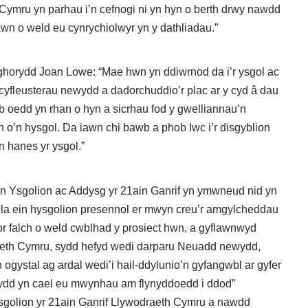
h Cymru yn parhau i’n cefnogi ni yn hyn o berth drwy nawdd
awn o weld eu cynrychiolwyr yn y dathliadau.”
horydd Joan Lowe: “Mae hwn yn ddiwrnod da i’r ysgol ac
cyfleusterau newydd a dadorchuddio’r plac ar y cyd â dau
wb oedd yn rhan o hyn a sicrhau fod y gwelliannau’n
 o’n hysgol. Da iawn chi bawb a phob lwc i’r disgyblion
n hanes yr ysgol.”
n Ysgolion ac Addysg yr 21ain Ganrif yn ymwneud nid yn
la ein hysgolion presennol er mwyn creu’r amgylcheddau
or falch o weld cwblhad y prosiect hwn, a gyflawnwyd
eth Cymru, sydd hefyd wedi darparu Neuadd newydd,
ogystal ag ardal wedi’i hail-ddylunio’n gyfangwbl ar gyfer
 fydd yn cael eu mwynhau am flynyddoedd i ddod”
sgolion yr 21ain Ganrif Llywodraeth Cymru a nawdd