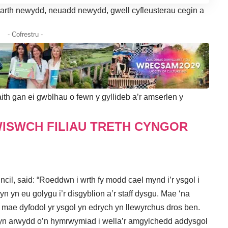
barth newydd, neuadd newydd, gwell cyfleusterau cegin a
- Cofrestru -
th gan ei gwblhau o fewn y gyllideb a’r amserlen y
ISWCH FILIAU TRETH CYNGOR
cil, said: “Roeddwn i wrth fy modd cael mynd i’r ysgol i
n yn eu golygu i’r disgyblion a’r staff dysgu. Mae ‘na
ae dyfodol yr ysgol yn edrych yn llewyrchus dros ben.
 yn arwydd o’n hymrwymiad i wella’r amgylchedd addysgol