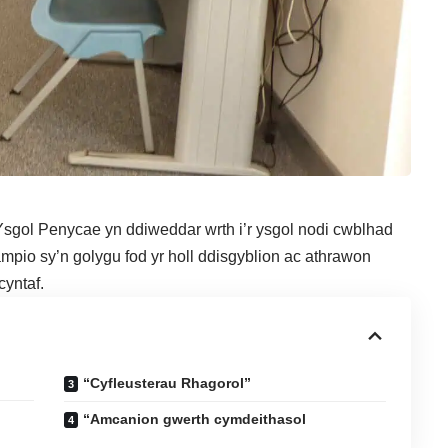
Ysgol Penycae yn ddiweddar wrth i’r ysgol nodi cwblhad
mpio sy’n golygu fod yr holl ddisgyblion ac athrawon
cyntaf.
“Cyfleusterau Rhagorol”
“Amcanion gwerth cymdeithasol