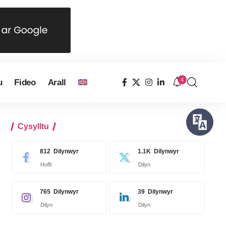
4
u
Fideo
Arall
Cysylltu
812
Dilynwyr
1.1K
Dilynwyr
Hoffi
Dilyn
765
Dilynwyr
39
Dilynwyr
Dilyn
Dilyn