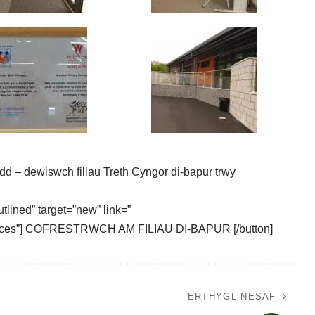
dd – dewiswch filiau Treth Cyngor di-bapur trwy
tlined” target=”new” link=”
ervices”] COFRESTRWCH AM FILIAU DI-BAPUR [/button]
ERTHYGL NESAF