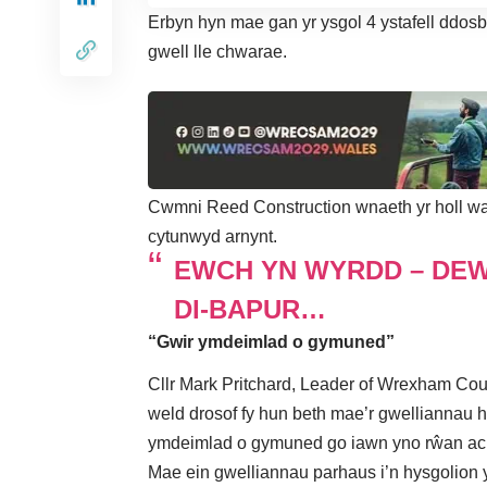
Erbyn hyn mae gan yr ysgol 4 ystafell ddos
gwell lle chwarae.
Cwmni Reed Construction wnaeth yr holl wai
cytunwyd arnynt.
EWCH YN WYRDD – DEW
DI-BAPUR…
“Gwir ymdeimlad o gymuned”
Cllr Mark Pritchard, Leader of Wrexham Coun
weld drosof fy hun beth mae’r gwelliannau hy
ymdeimlad o gymuned go iawn yno rŵan ac m
Mae ein gwelliannau parhaus i’n hysgolion