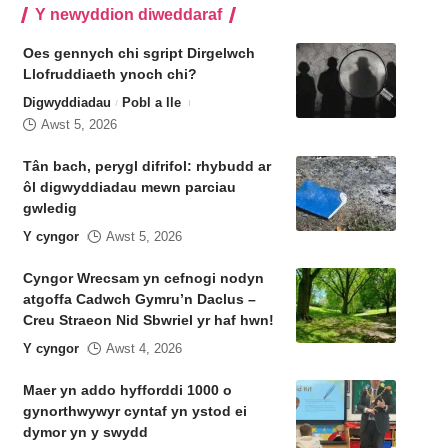
Y newyddion diweddaraf
Oes gennych chi sgript Dirgelwch
Llofruddiaeth ynoch chi?
Digwyddiadau
Pobl a lle
Awst 5, 2026
Tân bach, perygl difrifol: rhybudd ar
ôl digwyddiadau mewn parciau
gwledig
Y cyngor
Awst 5, 2026
Cyngor Wrecsam yn cefnogi nodyn
atgoffa Cadwch Gymru’n Daclus –
Creu Straeon Nid Sbwriel yr haf hwn!
Y cyngor
Awst 4, 2026
Maer yn addo hyfforddi 1000 o
gynorthwywyr cyntaf yn ystod ei
dymor yn y swydd