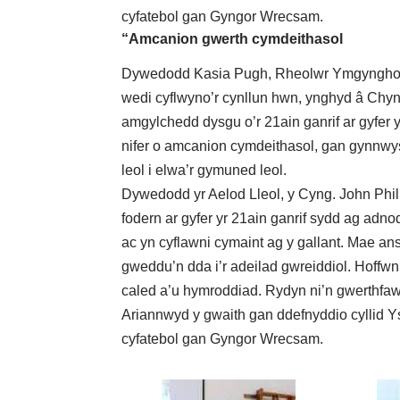
cyfatebol gan Gyngor Wrecsam.
“Amcanion gwerth cymdeithasol
Dywedodd Kasia Pugh, Rheolwr Ymgynghori 
wedi cyflwyno’r cynllun hwn, ynghyd â Ch
amgylchedd dysgu o’r 21ain ganrif ar gyfer 
nifer o amcanion cymdeithasol, gan gynnwys 
leol i elwa’r gymuned leol.
Dywedodd yr Aelod Lleol, y Cyng. John Philli
fodern ar gyfer yr 21ain ganrif sydd ag adnod
ac yn cyflawni cymaint ag y gallant. Mae a
gweddu’n dda i’r adeilad gwreiddiol. Hoffwn 
caled a’u hymroddiad. Rydyn ni’n gwerthfaw
Ariannwyd y gwaith gan ddefnyddio cyllid Y
cyfatebol gan Gyngor Wrecsam.