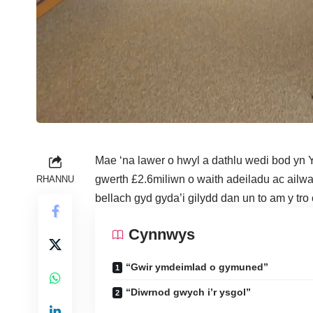
Mae ‘na lawer o hwyl a dathlu wedi bod yn 
gwerth £2.6miliwn o waith adeiladu ac ailwa
RHANNU
bellach gyd gyda’i gilydd dan un to am y tro 
Cynnwys
“Gwir ymdeimlad o gymuned”
“Diwrnod gwych i’r ysgol”