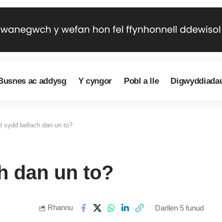
Busnes ac addysg
Y cyngor
Pobl a lle
Digwyddiada
l sydd bellach dan un to?
h dan un to?
Rhannu
Darllen 5 funud