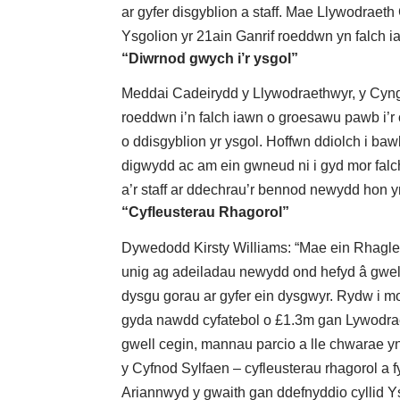
ar gyfer disgyblion a staff. Mae Llywodraet
Ysgolion yr 21ain Ganrif roeddwn yn falch i
“Diwrnod gwych i’r ysgol”
Meddai Cadeirydd y Llywodraethwyr, y Cyng
roeddwn i’n falch iawn o groesawu pawb i’r 
o ddisgyblion yr ysgol. Hoffwn ddiolch i ba
digwydd ac am ein gwneud ni i gyd mor falch
a’r staff ar ddechrau’r bennod newydd hon y
“Cyfleusterau Rhagorol”
Dywedodd Kirsty Williams: “Mae ein Rhagle
unig ag adeiladau newydd ond hefyd â gwel
dysgu gorau ar gyfer ein dysgwyr. Rydw i m
gyda nawdd cyfatebol o £1.3m gan Lywodra
gwell cegin, mannau parcio a lle chwarae yn 
y Cyfnod Sylfaen – cyfleusterau rhagorol a
Ariannwyd y gwaith gan ddefnyddio cyllid Y