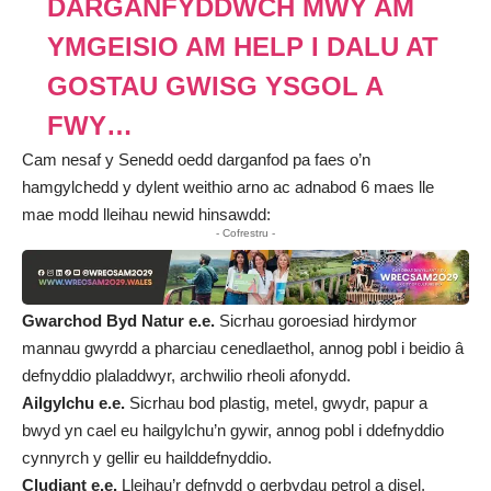
DARGANFYDDWCH MWY AM
YMGEISIO AM HELP I DALU AT
GOSTAU GWISG YSGOL A
FWY…
Cam nesaf y Senedd oedd darganfod pa faes o’n
hamgylchedd y dylent weithio arno ac adnabod 6 maes lle
mae modd lleihau newid hinsawdd:
- Cofrestru -
Gwarchod Byd Natur e.e.
Sicrhau goroesiad hirdymor
mannau gwyrdd a pharciau cenedlaethol, annog pobl i beidio â
defnyddio plaladdwyr, archwilio rheoli afonydd.
Ailgylchu e.e.
Sicrhau bod plastig, metel, gwydr, papur a
bwyd yn cael eu hailgylchu’n gywir, annog pobl i ddefnyddio
cynnyrch y gellir eu hailddefnyddio.
Cludiant e.e.
Lleihau’r defnydd o gerbydau petrol a disel,