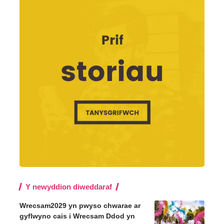
Y newyddion diweddaraf
Wrecsam2029 yn pwyso chwarae ar
gyflwyno cais i Wrecsam Ddod yn