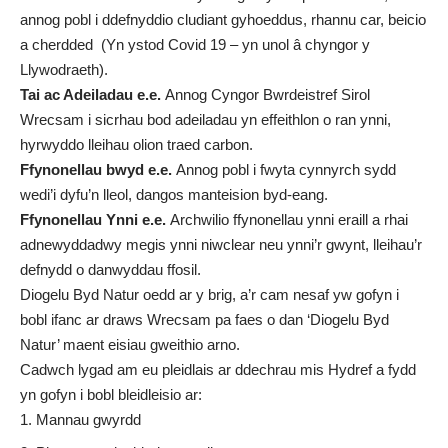
annog pobl i ddefnyddio cludiant gyhoeddus, rhannu car, beicio
a cherdded (Yn ystod Covid 19 – yn unol â chyngor y
Llywodraeth).
Tai ac Adeiladau e.e.
Annog Cyngor Bwrdeistref Sirol
Wrecsam i sicrhau bod adeiladau yn effeithlon o ran ynni,
hyrwyddo lleihau olion traed carbon.
Ffynonellau bwyd e.e.
Annog pobl i fwyta cynnyrch sydd
wedi’i dyfu’n lleol, dangos manteision byd-eang.
Ffynonellau Ynni e.e.
Archwilio ffynonellau ynni eraill a rhai
adnewyddadwy megis ynni niwclear neu ynni’r gwynt, lleihau’r
defnydd o danwyddau ffosil.
Diogelu Byd Natur oedd ar y brig, a’r cam nesaf yw gofyn i
bobl ifanc ar draws Wrecsam pa faes o dan ‘Diogelu Byd
Natur’ maent eisiau gweithio arno.
Cadwch lygad am eu pleidlais ar ddechrau mis Hydref a fydd
yn gofyn i bobl bleidleisio ar:
Mannau gwyrdd