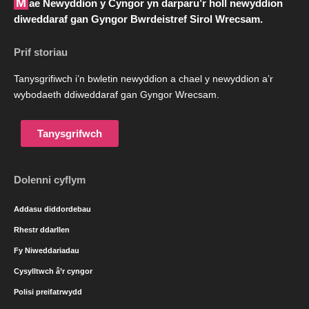
Mae Newyddion y Cyngor yn darparu’r holl newyddion
diweddaraf gan Gyngor Bwrdeistref Sirol Wrecsam.
Prif storiau
Tanysgrifiwch i’n bwletin newyddion a chael y newyddion a’r
wybodaeth ddiweddaraf gan Gyngor Wrecsam.
Tanysgrifwch
Dolenni cyflym
Addasu diddordebau
Rhestr ddarllen
Fy Niweddariadau
Cysylltwch â’r cyngor
Polisi preifatrwydd