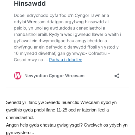
Senedd yr Ifanc yw Senedd Ieuenctid Wrecsam sydd yn
gweithio gyda phobl ifanc 11-25 oed ar faterion lleol a
chenedlaethol.
Angen help gyda chostau gwisg ysgol? Gwelwch os ydych yn
gymwysterol…