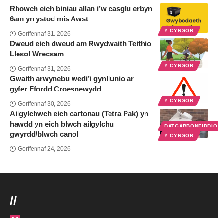
Rhowch eich biniau allan i’w casglu erbyn
6am yn ystod mis Awst
Y CYNGOR
Gorffennaf 31, 2026
Dweud eich dweud am Rwydwaith Teithio
Llesol Wrecsam
Y CYNGOR
Gorffennaf 31, 2026
Gwaith arwynebu wedi’i gynllunio ar
gyfer Ffordd Croesnewydd
Y CYNGOR
Gorffennaf 30, 2026
Ailgylchwch eich cartonau (Tetra Pak) yn
hawdd yn eich blwch ailgylchu
DATGARBONEIDDI
gwyrdd/blwch canol
Y CYNGOR
Gorffennaf 24, 2026
//