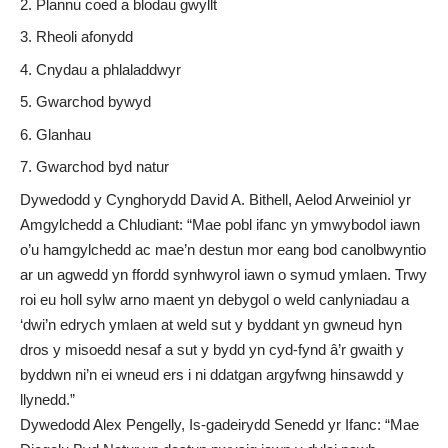
Plannu coed a blodau gwyllt
Rheoli afonydd
Cnydau a phlaladdwyr
Gwarchod bywyd
Glanhau
Gwarchod byd natur
Dywedodd y Cynghorydd David A. Bithell, Aelod Arweiniol yr
Amgylchedd a Chludiant: “Mae pobl ifanc yn ymwybodol iawn
o’u hamgylchedd ac mae’n destun mor eang bod canolbwyntio
ar un agwedd yn ffordd synhwyrol iawn o symud ymlaen. Trwy
roi eu holl sylw arno maent yn debygol o weld canlyniadau a
‘dwi’n edrych ymlaen at weld sut y byddant yn gwneud hyn
dros y misoedd nesaf a sut y bydd yn cyd-fynd â’r gwaith y
byddwn ni’n ei wneud ers i ni ddatgan argyfwng hinsawdd y
llynedd.”
Dywedodd Alex Pengelly, Is-gadeirydd Senedd yr Ifanc: “Mae