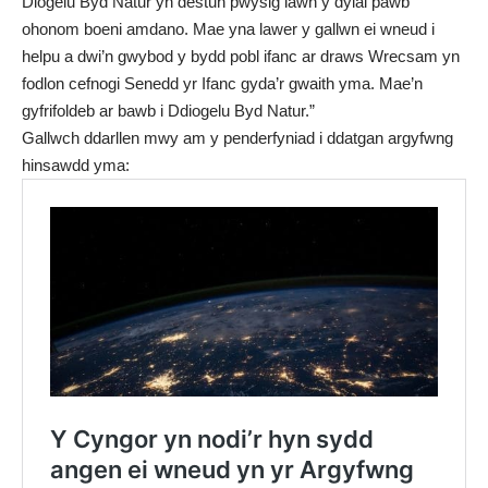
Diogelu Byd Natur yn destun pwysig iawn y dylai pawb
ohonom boeni amdano. Mae yna lawer y gallwn ei wneud i
helpu a dwi’n gwybod y bydd pobl ifanc ar draws Wrecsam yn
fodlon cefnogi Senedd yr Ifanc gyda’r gwaith yma. Mae’n
gyfrifoldeb ar bawb i Ddiogelu Byd Natur.”
Gallwch ddarllen mwy am y penderfyniad i ddatgan argyfwng
hinsawdd yma: