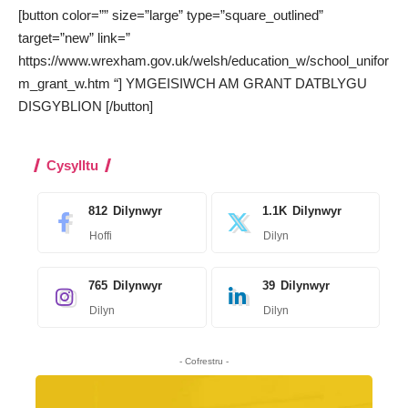
[button color=”” size=”large” type=”square_outlined”
target=”new” link=”
https://www.wrexham.gov.uk/welsh/education_w/school_unifor
m_grant_w.htm “] YMGEISIWCH AM GRANT DATBLYGU
DISGYBLION [/button]
Cysylltu
812
Dilynwyr
1.1K
Dilynwyr
Hoffi
Dilyn
765
Dilynwyr
39
Dilynwyr
Dilyn
Dilyn
- Cofrestru -