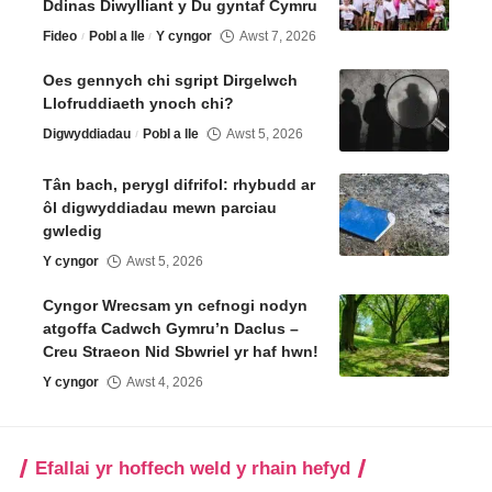
Ddinas Diwylliant y Du gyntaf Cymru
Fideo
Pobl a lle
Y cyngor
Awst 7, 2026
Oes gennych chi sgript Dirgelwch
Llofruddiaeth ynoch chi?
Digwyddiadau
Pobl a lle
Awst 5, 2026
Tân bach, perygl difrifol: rhybudd ar
ôl digwyddiadau mewn parciau
gwledig
Y cyngor
Awst 5, 2026
Cyngor Wrecsam yn cefnogi nodyn
atgoffa Cadwch Gymru’n Daclus –
Creu Straeon Nid Sbwriel yr haf hwn!
Y cyngor
Awst 4, 2026
Efallai yr hoffech weld y rhain hefyd