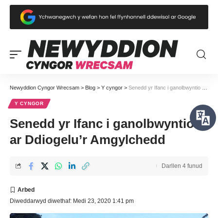
Newyddion Cyngor Wrecsam
>
Blog
>
Y cyngor
>
Senedd yr Ifanc i ganolbwyntio ar Ddiogelu’r Amgylchedd
Y CYNGOR
Senedd yr Ifanc i ganolbwyntio
ar Ddiogelu’r Amgylchedd
Darllen 4 funud
Diweddarwyd diwethaf: Medi 23, 2020 1:41 pm