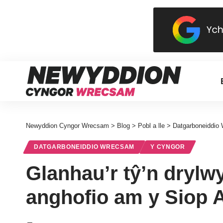
Newyddion Cyngor Wrecsam
>
Blog
>
Pobl a lle
>
Datgarboneiddio
DATGARBONEIDDIO WRECSAM
Y CYNGOR
Glanhau’r tŷ’n drylw
anghofio am y Siop 