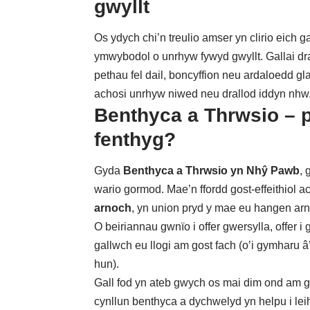
gwyllt
Os ydych chi’n treulio amser yn clirio eich
ymwybodol o unrhyw fywyd gwyllt. Gallai dr
pethau fel dail, boncyffion neu ardaloedd g
achosi unrhyw niwed neu drallod iddyn nhw
Benthyca a Thrwsio – 
fenthyg?
Gyda
Benthyca a Thrwsio yn Nhŷ Pawb
, 
wario gormod. Mae’n ffordd gost-effeithiol a
arnoch
, yn union pryd y mae eu hangen ar
O beiriannau gwnïo i offer gwersylla, offer 
gallwch eu llogi am gost fach (o’i gymharu â
hun).
Gall fod yn ateb gwych os mai dim ond am g
cynllun benthyca a dychwelyd yn helpu i leih