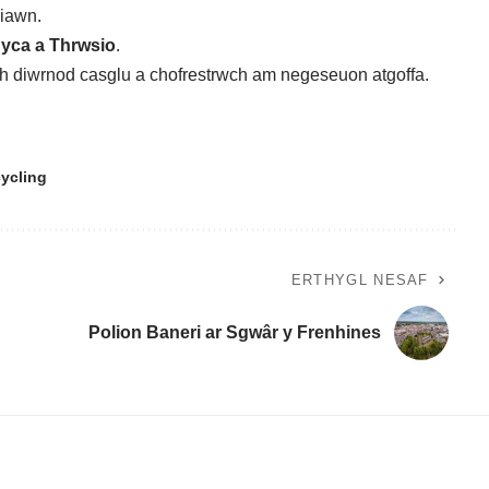
 iawn.
hyca a Thrwsio
.
ich diwrnod casglu a chofrestrwch am negeseuon atgoffa
.
cycling
ERTHYGL NESAF
Polion Baneri ar Sgwâr y Frenhines