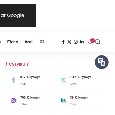
4
u
Fideo
Arall
Cysylltu
812
Dilynwyr
1.1K
Dilynwyr
Hoffi
Dilyn
765
Dilynwyr
39
Dilynwyr
Dilyn
Dilyn