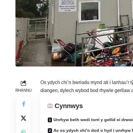
Os ydych chi’n bwriadu mynd ati i lanhau’r
diangen, dylech wybod bod rhywle gerllaw a
RHANNU
Cynnwys
Unrhyw beth wedi torri y gellid ei drws
Ac os ydych chi’n dod o hyd i unrhyw