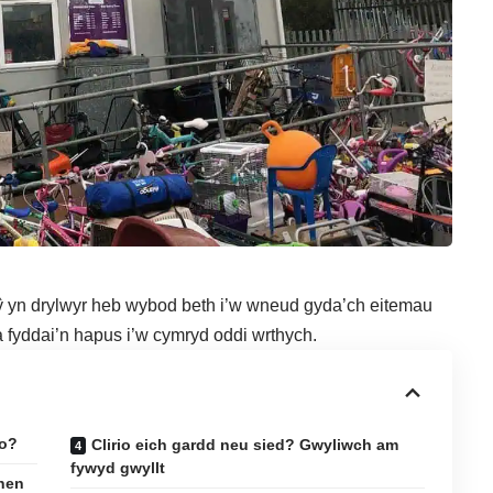
 tŷ yn drylwyr heb wybod beth i’w wneud gyda’ch eitemau
 fyddai’n hapus i’w cymryd oddi wrthych.
io?
Clirio eich gardd neu sied? Gwyliwch am
fywyd gwyllt
 hen