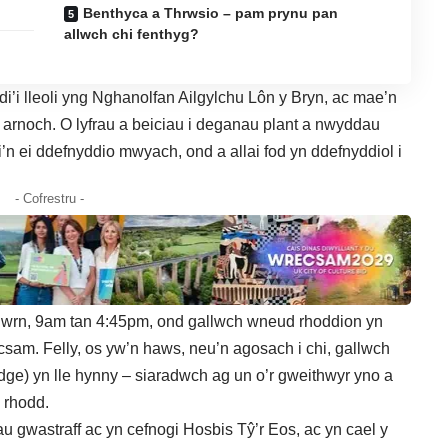
Benthyca a Thrwsio – pam prynu pan
allwch chi fenthyg?
’i lleoli yng
Nghanolfan Ailgylchu Lôn y Bryn
, ac mae’n
en arnoch. O lyfrau a beiciau i deganau plant a nwyddau
’n ei ddefnyddio mwyach, ond a allai fod yn ddefnyddiol i
- Cofrestru -
adwrn, 9am tan 4:45pm, ond gallwch wneud rhoddion yn
ecsam
. Felly, os yw’n haws, neu’n agosach i chi, gallwch
e) yn lle hynny – siaradwch ag un o’r gweithwyr yno a
 rhodd.
u gwastraff ac yn cefnogi Hosbis Tŷ’r Eos, ac yn cael y