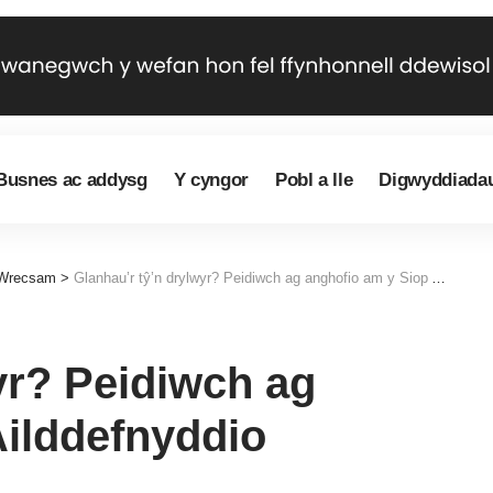
Busnes ac addysg
Y cyngor
Pobl a lle
Digwyddiada
 Wrecsam
>
Glanhau’r tŷ’n drylwyr? Peidiwch ag anghofio am y Siop Ailddefnyddio
yr? Peidiwch ag
Ailddefnyddio