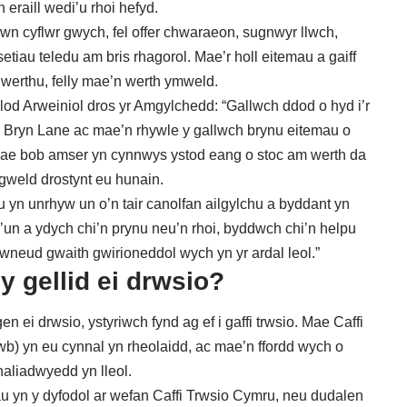
 eraill wedi’u rhoi hefyd.
wn cyflwr gwych, fel offer chwaraeon, sugnwyr llwch,
etiau teledu am bris rhagorol. Mae’r holl eitemau a gaiff
gwerthu, felly mae’n werth ymweld.
d Arweiniol dros yr Amgylchedd: “Gallwch ddod o hyd i’r
u Bryn Lane ac mae’n rhywle y gallwch brynu eitemau o
ae bob amser yn cynnwys ystod eang o stoc am werth da
gweld drostynt eu hunain.
u yn unrhyw un o’n tair canolfan ailgylchu a byddant yn
P’un a ydych chi’n prynu neu’n rhoi, byddwch chi’n helpu
wneud gwaith gwirioneddol wych yn yr ardal leol.”
y gellid ei drwsio?
 ei drwsio, ystyriwch fynd ag ef i gaffi trwsio. Mae Caffi
) yn eu cynnal yn rheolaidd, ac mae’n ffordd wych o
naliadwyedd yn lleol.
 yn y dyfodol ar wefan Caffi Trwsio Cymru
, neu
dudalen