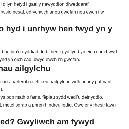
i dilyn hefyd i gael y newyddion diweddaraf.
hrwsio nesaf,
edrychwch ar eu gwefan
neu
ewch i’w
o hyd i unrhyw hen fwyd yn y
 heibio’u dyddiad dod i ben i gyd fynd yn eich cadi bwyd
l fynd yn eich cadi bwyd
ewch i’n gwefan
.
nau ailgylchu
u anarferol na ellir eu hailgylchu wrth ochr y palmant,
u
.
ys pob math o fatris, fêpiau sydd wedi’u defnyddio,
t, metel sgrap a phren hindreuliedig.
Gweler y rhestr lawn
 sied? Gwyliwch am fywyd