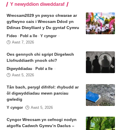
Y newyddion diweddaraf
Wrecsam2029 yn pwyso chwarae ar
gyflwyno cais i Wrecsam Ddod yn
Ddinas Diwylliant y Du gyntaf Cymru
Fideo
Pobl a lle
Y cyngor
Awst 7, 2026
Oes gennych chi sgript Dirgelwch
Llofruddiaeth ynoch chi?
Digwyddiadau
Pobl a lle
Awst 5, 2026
Tân bach, perygl difrifol: rhybudd ar
ôl digwyddiadau mewn parciau
gwledig
Y cyngor
Awst 5, 2026
Cyngor Wrecsam yn cefnogi nodyn
atgoffa Cadwch Gymru’n Daclus –