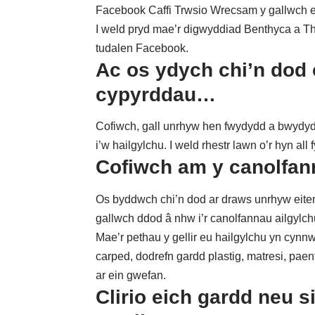
Facebook Caffi Trwsio Wrecsam
y gallwch e
I weld pryd mae’r digwyddiad Benthyca a T
tudalen Facebook
.
Ac os ydych chi’n dod 
cypyrddau…
Cofiwch, gall unrhyw hen fwydydd a bwydydd
i’w hailgylchu. I weld rhestr lawn o’r hyn al
Cofiwch am y canolfan
Os byddwch chi’n dod ar draws unrhyw eitema
gallwch ddod â nhw i’r
canolfannau ailgylch
Mae’r pethau y gellir eu hailgylchu yn cynnw
carped, dodrefn gardd plastig, matresi, paen
ar ein gwefan
.
Clirio eich gardd neu