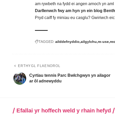
am rywbeth na fydd ei angen arnoch yn aml
Darllenwch fwy am hyn yn ein blog Bent
Pryd caiff fy miniau eu casglu? Gwiriwch e
TAGGED:
ailddefnyddio
ailgylchu
re-use
re
ERTHYGL FLAENOROL
Cyrtiau tennis Parc Bwlchgwyn yn ailagor
ar ôl adnewyddu
Efallai yr hoffech weld y rhain hefyd