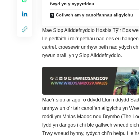
fwyd yn y cypyrddau…
Cofiwch am y canolfannau ailgylchu
Mae Siop Ailddefnyddio Hosbis Tŷ’r Eos wedi
lle perffaith i roi’r pethau nad oes eu hang
cartref, croesewir unrhyw beth nad ydych chi
rywun arall, yn y Siop Ailddefnyddio.
Mae’r siop ar agor o ddydd Llun i ddydd S
unrhyw un o’r
tair canolfan ailgylchu yn Wr
roddi ym Mhlas Madoc neu Brymbo (The Lodg
fydd yn dangos i chi ble gallwch wneud eich
Trwy wneud hynny, rydych chi’n helpu i leiha