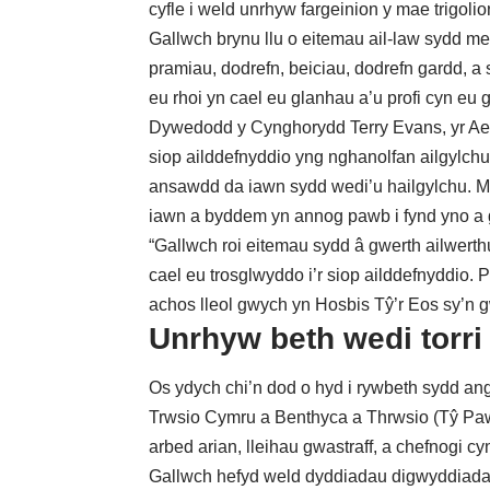
cyfle i weld unrhyw fargeinion y mae trigolion
Gallwch brynu llu o eitemau ail-law sydd me
pramiau, dodrefn, beiciau, dodrefn gardd, a s
eu rhoi yn cael eu glanhau a’u profi cyn eu 
Dywedodd y Cynghorydd Terry Evans, yr Aelo
siop ailddefnyddio yng nghanolfan ailgylch
ansawdd da iawn sydd wedi’u hailgylchu. M
iawn a byddem yn annog pawb i fynd yno a 
“Gallwch roi eitemau sydd â gwerth ailwerth
cael eu trosglwyddo i’r siop ailddefnyddio. 
achos lleol gwych yn Hosbis Tŷ’r Eos sy’n g
Unrhyw beth wedi torri 
Os ydych chi’n dod o hyd i rywbeth sydd angen
Trwsio Cymru a Benthyca a Thrwsio (Tŷ Pawb
arbed arian, lleihau gwastraff, a chefnogi cy
Gallwch hefyd
weld dyddiadau digwyddiadau