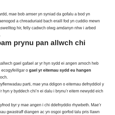
 gardd, mae bob amser yn syniad da gofalu a bod yn
aenogod a chreaduriaid bach eraill fod yn cuddio mewn
laswelltog hir, felly cadwch olwg amdanyn nhw i arbed
.
pam prynu pan allwch chi
gallwch gael gafael ar yr hyn sydd ei angen arnoch heb
c ecogyfeillgar o
gael
yr eitemau sydd eu hangen
noch.
i gyflenwadau parti, mae yna ddigon o eitemau defnyddiol y
’r hyn y byddech chi’n ei dalu i brynu’r eitem newydd eich
yfnod byr y mae angen i chi ddefnyddio rhywbeth. Mae’r
au gwastraff diangen ac yn osgoi gorfod talu pris llawn