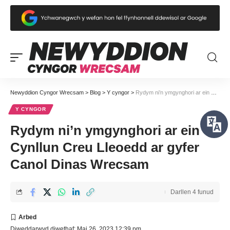
Newyddion Cyngor Wrecsam
>
Blog
>
Y cyngor
>
Rydym ni’n ymgynghori ar ein Cynllun Creu Lleoedd ar gyfer Canol Dinas Wrecsam
Y CYNGOR
Rydym ni’n ymgynghori ar ein
Cynllun Creu Lleoedd ar gyfer
Canol Dinas Wrecsam
Darllen 4 funud
Diweddarwyd diwethaf: Mai 26, 2023 12:39 pm