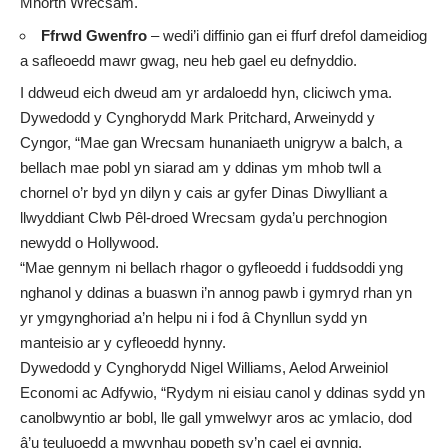
Mhorth Wrecsam.
Ffrwd Gwenfro
– wedi’i diffinio gan ei ffurf drefol dameidiog
a safleoedd mawr gwag, neu heb gael eu defnyddio.
I ddweud eich dweud am yr ardaloedd hyn, cliciwch
yma
.
Dywedodd y Cynghorydd Mark Pritchard, Arweinydd y
Cyngor, “Mae gan Wrecsam hunaniaeth unigryw a balch, a
bellach mae pobl yn siarad am y ddinas ym mhob twll a
chornel o’r byd yn dilyn y cais ar gyfer Dinas Diwylliant a
llwyddiant Clwb Pêl-droed Wrecsam gyda’u perchnogion
newydd o Hollywood.
“Mae gennym ni bellach rhagor o gyfleoedd i fuddsoddi yng
nghanol y ddinas a buaswn i’n annog pawb i gymryd rhan yn
yr ymgynghoriad a’n helpu ni i fod â Chynllun sydd yn
manteisio ar y cyfleoedd hynny.
Dywedodd y Cynghorydd Nigel Williams, Aelod Arweiniol
Economi ac Adfywio, “Rydym ni eisiau canol y ddinas sydd yn
canolbwyntio ar bobl, lle gall ymwelwyr aros ac ymlacio, dod
â’u teuluoedd a mwynhau popeth sy’n cael ei gynnig.