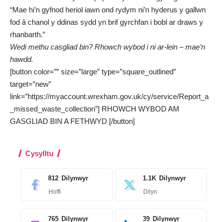
“Mae hi’n gyfnod heriol iawn ond rydym ni’n hyderus y gallwn
fod â chanol y ddinas sydd yn brif gyrchfan i bobl ar draws y
rhanbarth.”
Wedi methu casgliad bin? Rhowch wybod i ni ar-lein – mae’n
hawdd.
[button color=”” size=”large” type=”square_outlined”
target=”new”
link=”https://myaccount.wrexham.gov.uk/cy/service/Report_a
_missed_waste_collection”] RHOWCH WYBOD AM
GASGLIAD BIN A FETHWYD [/button]
Cysylltu
812
Dilynwyr
1.1K
Dilynwyr
Hoffi
Dilyn
765
Dilynwyr
39
Dilynwyr