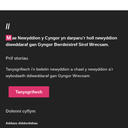
//
Mae Newyddion y Cyngor yn darparu’r holl newyddion
diweddaraf gan Gyngor Bwrdeistref Sirol Wrecsam.
Prif storiau
Tanysgrifiwch i’n bwletin newyddion a chael y newyddion a’r
wybodaeth ddiweddaraf gan Gyngor Wrecsam.
Tanysgrifwch
Dolenni cyflym
Addasu diddordebau