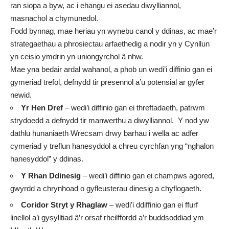
ran siopa a byw, ac i ehangu ei asedau diwylliannol,
masnachol a chymunedol.
Fodd bynnag, mae heriau yn wynebu canol y ddinas, ac mae’r
strategaethau a phrosiectau arfaethedig a nodir yn y Cynllun
yn ceisio ymdrin yn uniongyrchol â nhw.
Mae yna bedair ardal wahanol, a phob un wedi’i diffinio gan ei
gymeriad trefol, defnydd tir presennol a’u potensial ar gyfer
newid.
Yr Hen Dref
– wedi’i diffinio gan ei threftadaeth, patrwm
strydoedd a defnydd tir manwerthu a diwylliannol. Y nod yw
dathlu hunaniaeth Wrecsam drwy barhau i wella ac adfer
cymeriad y treflun hanesyddol a chreu cyrchfan yng “nghalon
hanesyddol” y ddinas.
Y Rhan Ddinesig
– wedi’i diffinio gan ei champws agored,
gwyrdd a chrynhoad o gyfleusterau dinesig a chyflogaeth.
Coridor Stryt y Rhaglaw
– wedi’i ddiffinio gan ei ffurf
linellol a’i gysylltiad â’r orsaf rheilffordd a’r buddsoddiad ym