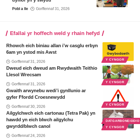
dymor yn y swydd
Pobl a lle
Gorffennaf 31, 2026
Efallai yr hoffech weld y rhain hefyd
Rhowch eich biniau allan i’w casglu erbyn
6am yn ystod mis Awst
Y CYNGOR
Gorffennaf 31, 2026
Dweud eich dweud am Rwydwaith Teithio
Llesol Wrecsam
Y CYNGOR
Gorffennaf 31, 2026
Gwaith arwynebu wedi’i gynllunio ar
gyfer Ffordd Croesnewydd
Y CYNGOR
Gorffennaf 30, 2026
Ailgylchwch eich cartonau (Tetra Pak) yn
hawdd yn eich blwch ailgylchu
DATGARBONEIDDI
gwyrdd/blwch canol
Y CYNGOR
Gorffennaf 24, 2026