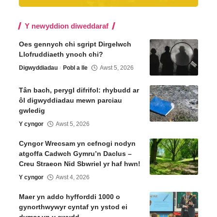
Y newyddion diweddaraf
Oes gennych chi sgript Dirgelwch
Llofruddiaeth ynoch chi?
Digwyddiadau
Pobl a lle
Awst 5, 2026
Tân bach, perygl difrifol: rhybudd ar
ôl digwyddiadau mewn parciau
gwledig
Y cyngor
Awst 5, 2026
Cyngor Wrecsam yn cefnogi nodyn
atgoffa Cadwch Gymru’n Daclus –
Creu Straeon Nid Sbwriel yr haf hwn!
Y cyngor
Awst 4, 2026
Maer yn addo hyfforddi 1000 o
gynorthwywyr cyntaf yn ystod ei