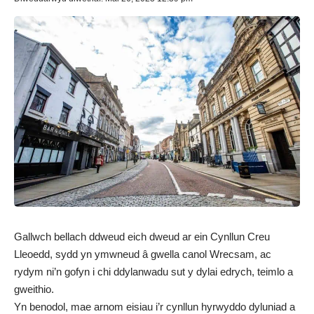
Gallwch bellach ddweud eich dweud ar ein Cynllun Creu
Lleoedd, sydd yn ymwneud â gwella canol Wrecsam, ac
rydym ni’n gofyn i chi ddylanwadu sut y dylai edrych, teimlo a
gweithio.
Yn benodol, mae arnom eisiau i’r cynllun hyrwyddo dyluniad a