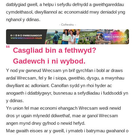
datblygiad gwell, a helpu i sefydlu defnydd a gweithgareddau
cymdeithasol, diwylliannol ac economaidd mwy deniadol yng
nghanol y ddinas.
- Cofrestru -
Casgliad bin a fethwyd?
Gadewch i ni wybod.
Y nod yw gwneud Wrecsam yn brif gyrchfan i bobl ar draws
ardal Wrecsam, fel y lle i siopa, gweithio, dysgu, a mwynhau
diwylliant ac adloniant. Canolfan sydd yn rhoi hyder ac
anogaeth i ddatblygwyr, busnesau a sefydliadau i fuddsoddi yn
y ddinas.
Yn union fel mae economi ehangach Wrecsam wedi newid
dros yr ugain mlynedd ddiwethaf, mae ar ganol Wrecsam
angen mynd drwy gyfnod o newid hefyd.
Mae gwaith eisoes ar y gweill, i ymateb i batrymau gwahanol o