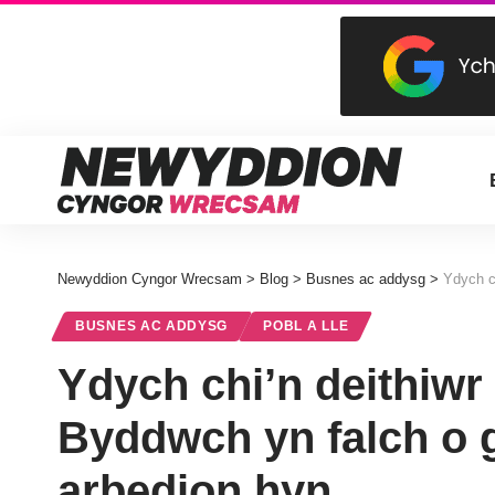
Newyddion Cyngor Wrecsam
>
Blog
>
Busnes ac addysg
>
Ydych ch
BUSNES AC ADDYSG
POBL A LLE
Ydych chi’n deithiwr
Byddwch yn falch o 
arbedion hyn…