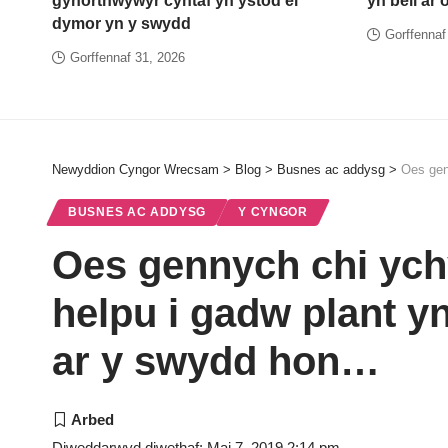
gynorthwywyr cyntaf yn ystod ei
yn bell ar 
dymor yn y swydd
Gorffennaf
Gorffennaf 31, 2026
Newyddion Cyngor Wrecsam
>
Blog
>
Busnes ac addysg
>
Oes gennyc
BUSNES AC ADDYSG
Y CYNGOR
Oes gennych chi ychy
helpu i gadw plant 
ar y swydd hon…
Diweddarwyd diwethaf: Mai 7, 2019 2:14 pm