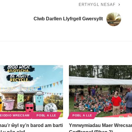
ERTHYGL NESAF
Clwb Darllen Llyfrgell Gwersyllt
EIDDIO WRECSAM
POBL A LLE
POBL A LLE
nau’r ŵyl sy’n barod am barti
Ymrwymiadau Maer Wrecsa