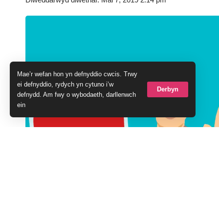
Mae’r wefan hon yn defnyddio cwcis. Trwy
ei defnyddio, rydych yn cytuno i’w
Derbyn
defnydd. Am fwy o wybodaeth, darllenwch
ein