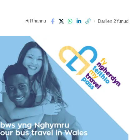
Rhannu
Darllen 2 funud