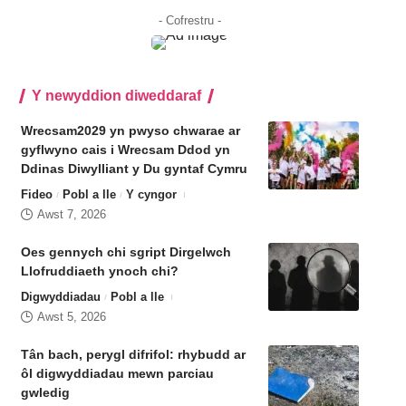
- Cofrestru -
Y newyddion diweddaraf
Wrecsam2029 yn pwyso chwarae ar
gyflwyno cais i Wrecsam Ddod yn
Ddinas Diwylliant y Du gyntaf Cymru
Fideo
Pobl a lle
Y cyngor
Awst 7, 2026
Oes gennych chi sgript Dirgelwch
Llofruddiaeth ynoch chi?
Digwyddiadau
Pobl a lle
Awst 5, 2026
Tân bach, perygl difrifol: rhybudd ar
ôl digwyddiadau mewn parciau
gwledig