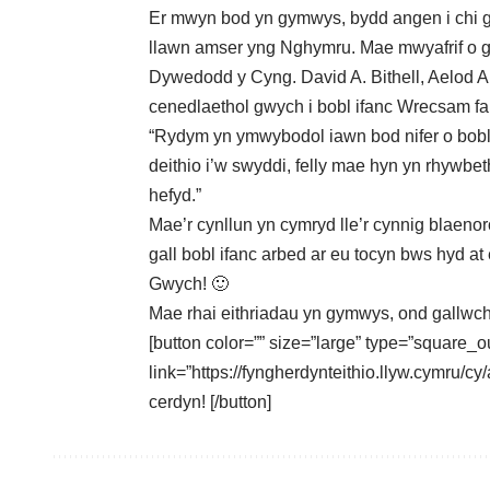
Er mwyn bod yn gymwys, bydd angen i chi g
llawn amser yng Nghymru. Mae mwyafrif o g
Dywedodd y Cyng. David A. Bithell, Aelod A
cenedlaethol gwych i bobl ifanc Wrecsam fan
“Rydym yn ymwybodol iawn bod nifer o bobl 
deithio i’w swyddi, felly mae hyn yn rhywb
hefyd.”
Mae’r cynllun yn cymryd lle’r cynnig blaenor
gall bobl ifanc arbed ar eu tocyn bws hyd a
Gwych! 🙂
Mae rhai eithriadau yn gymwys,
ond gallwc
[button color=”” size=”large” type=”square_o
link=”https://fyngherdynteithio.llyw.cymru/cy
cerdyn! [/button]