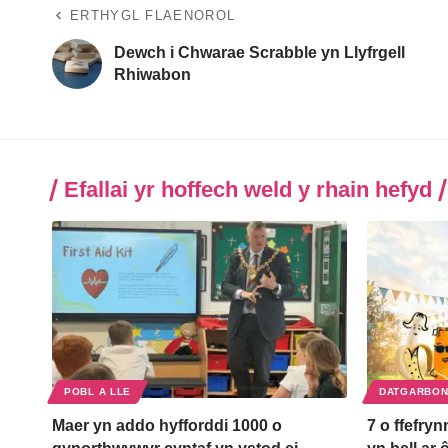
ERTHYGL FLAENOROL
Dewch i Chwarae Scrabble yn Llyfrgell
Rhiwabon
Efallai yr hoffech weld y rhain hefyd
POBL A LLE
DATGARBON
Maer yn addo hyfforddi 1000 o
7 o ffefryn