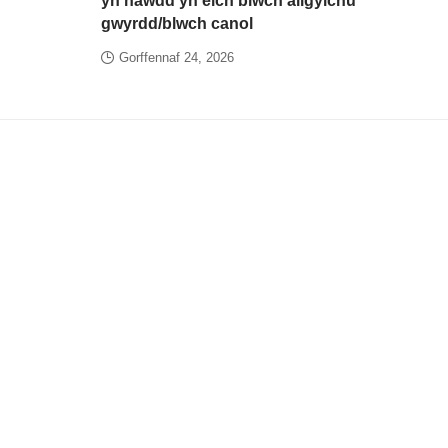
yn hawdd yn eich blwch ailgylchu
gwyrdd/blwch canol
Gorffennaf 24, 2026