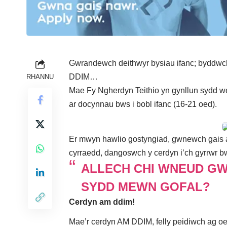
Gwrandewch deithwyr bysiau ifanc; byddwc
DDIM…
RHANNU
Mae Fy Ngherdyn Teithio
yn gynllun sydd we
ar docynnau bws i bobl ifanc (16-21 oed).
Er mwyn hawlio gostyngiad,
gwnewch gais a
cyrraedd, dangoswch y cerdyn i’ch gyrrwr 
ALLECH CHI WNEUD GW
SYDD MEWN GOFAL?
Cerdyn am ddim!
Mae’r cerdyn AM DDIM, felly peidiwch ag oe