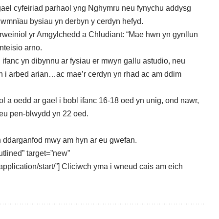
ael cyfeiriad parhaol yng Nghymru neu fynychu addysg
wmnïau bysiau yn derbyn y cerdyn hefyd.
rweiniol yr Amgylchedd a Chludiant: “Mae hwn yn gynllun
teisio arno.
ifanc yn dibynnu ar fysiau er mwyn gallu astudio, neu
eth i arbed arian…ac mae’r cerdyn yn rhad ac am ddim
ol a oedd ar gael i bobl ifanc 16-18 oed yn unig, ond nawr,
t eu pen-blwydd yn 22 oed.
h ddarganfod mwy am hyn ar eu gwefan
.
utlined” target=”new”
/application/start/”] Cliciwch yma i wneud cais am eich