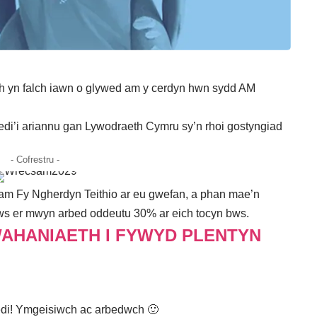
h yn falch iawn o glywed am y cerdyn hwn sydd AM
di’i ariannu gan Lywodraeth Cymru sy’n rhoi gostyngiad
- Cofrestru -
m Fy Ngherdyn Teithio ar eu gwefan
, a phan mae’n
bws er mwyn arbed oddeutu 30% ar eich tocyn bws.
AHANIAETH I FYWYD PLENTYN
di!
Ymgeisiwch ac arbedwch
🙂