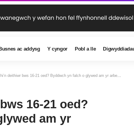
Busnes ac addysg
Y cyngor
Pobl a lle
Digwyddiada
i’n deithiwr bws 16-21 oed? Byddwch yn falch o glywed am yr arbedion hyn…
 bws 16-21 oed?
glywed am yr