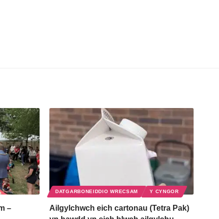
DATGARBONEIDDIO WRECSAM
Y CYNGOR
m –
Ailgylchwch eich cartonau (Tetra Pak)