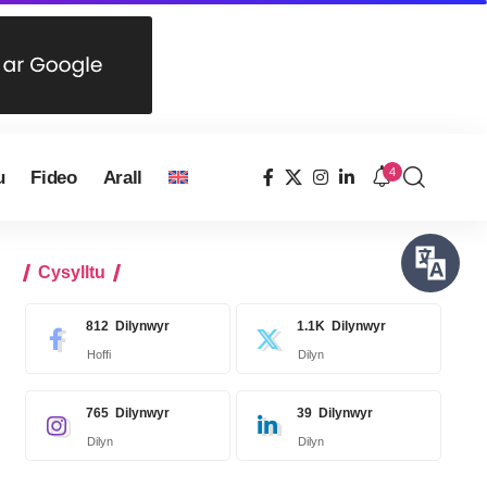
4
u
Fideo
Arall
Cysylltu
812
Dilynwyr
1.1K
Dilynwyr
Hoffi
Dilyn
765
Dilynwyr
39
Dilynwyr
Dilyn
Dilyn