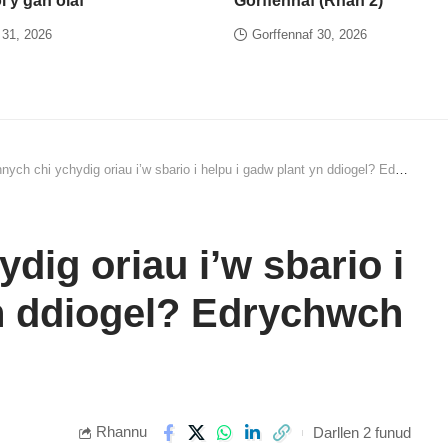
ôl y gân olaf
Gorffennaf (Rhan 2)
 31, 2026
Gorffennaf 30, 2026
h chi ychydig oriau i’w sbario i helpu i gadw plant yn ddiogel? Edrychwch ar y swydd hon…
dig oriau i’w sbario i
yn ddiogel? Edrychwch
Rhannu
Darllen 2 funud