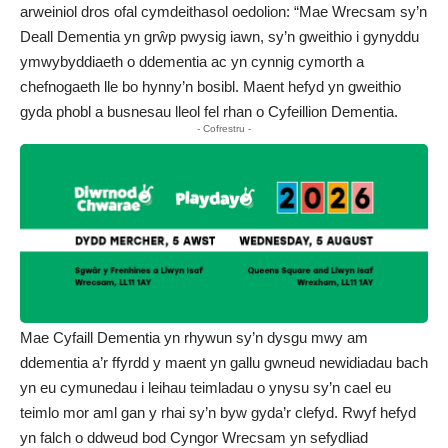
arweiniol dros ofal cymdeithasol oedolion: “Mae Wrecsam sy’n
Deall Dementia yn grŵp pwysig iawn, sy’n gweithio i gynyddu
ymwybyddiaeth o ddementia ac yn cynnig cymorth a
chefnogaeth lle bo hynny’n bosibl. Maent hefyd yn gweithio
gyda phobl a busnesau lleol fel rhan o Cyfeillion Dementia.
- Cofrestru -
Mae Cyfaill Dementia yn rhywun sy’n dysgu mwy am
ddementia a’r ffyrdd y maent yn gallu gwneud newidiadau bach
yn eu cymunedau i leihau teimladau o ynysu sy’n cael eu
teimlo mor aml gan y rhai sy’n byw gyda’r clefyd. Rwyf hefyd
yn falch o ddweud bod Cyngor Wrecsam yn sefydliad