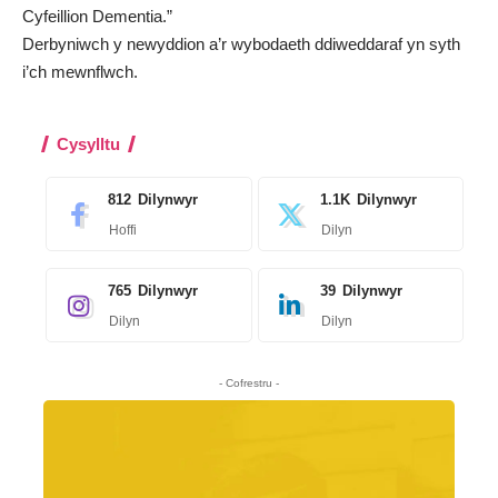
Cyfeillion Dementia.”
Derbyniwch y newyddion a’r wybodaeth ddiweddaraf yn syth
i’ch mewnflwch
.
Cysylltu
812
Dilynwyr
1.1K
Dilynwyr
Hoffi
Dilyn
765
Dilynwyr
39
Dilynwyr
Dilyn
Dilyn
- Cofrestru -