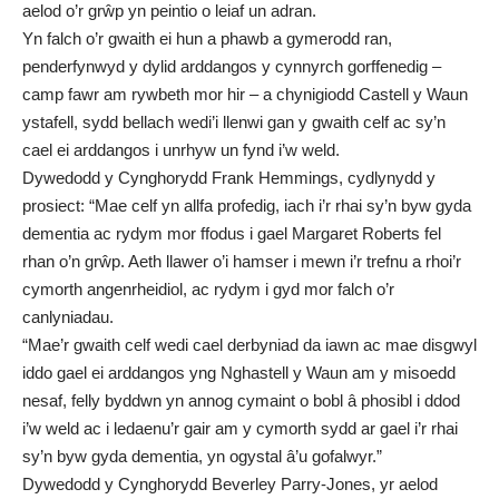
aelod o’r grŵp yn peintio o leiaf un adran.
Yn falch o’r gwaith ei hun a phawb a gymerodd ran,
penderfynwyd y dylid arddangos y cynnyrch gorffenedig –
camp fawr am rywbeth mor hir – a chynigiodd Castell y Waun
ystafell, sydd bellach wedi’i llenwi gan y gwaith celf ac sy’n
cael ei arddangos i unrhyw un fynd i’w weld.
Dywedodd y Cynghorydd Frank Hemmings, cydlynydd y
prosiect: “Mae celf yn allfa profedig, iach i’r rhai sy’n byw gyda
dementia ac rydym mor ffodus i gael Margaret Roberts fel
rhan o’n grŵp. Aeth llawer o’i hamser i mewn i’r trefnu a rhoi’r
cymorth angenrheidiol, ac rydym i gyd mor falch o’r
canlyniadau.
“Mae’r gwaith celf wedi cael derbyniad da iawn ac mae disgwyl
iddo gael ei arddangos yng Nghastell y Waun am y misoedd
nesaf, felly byddwn yn annog cymaint o bobl â phosibl i ddod
i’w weld ac i ledaenu’r gair am y cymorth sydd ar gael i’r rhai
sy’n byw gyda dementia, yn ogystal â’u gofalwyr.”
Dywedodd y Cynghorydd Beverley Parry-Jones, yr aelod