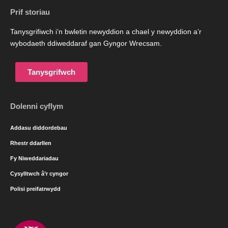
Prif storiau
Tanysgrifiwch i’n bwletin newyddion a chael y newyddion a’r
wybodaeth ddiweddaraf gan Gyngor Wrecsam.
Tanysgrifwch
Dolenni cyflym
Addasu diddordebau
Rhestr ddarllen
Fy Niweddariadau
Cysylltwch â’r cyngor
Polisi preifatrwydd