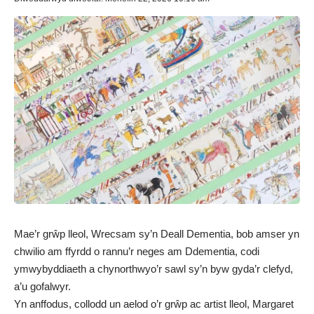
Mae’r grŵp lleol, Wrecsam sy’n Deall Dementia, bob amser yn
chwilio am ffyrdd o rannu’r neges am Ddementia, codi
ymwybyddiaeth a chynorthwyo’r sawl sy’n byw gyda’r clefyd,
a’u gofalwyr.
Yn anffodus, collodd un aelod o’r grŵp ac artist lleol, Margaret