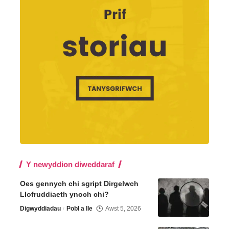
Y newyddion diweddaraf
Oes gennych chi sgript Dirgelwch
Llofruddiaeth ynoch chi?
Digwyddiadau
Pobl a lle
Awst 5, 2026