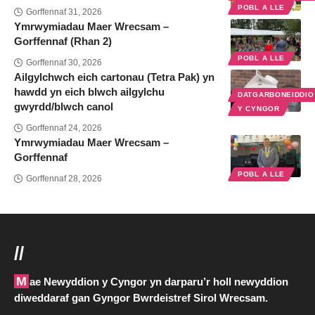
POBL A LLE
Gorffennaf 31, 2026
Ymrwymiadau Maer Wrecsam –
Gorffennaf (Rhan 2)
POBL A LLE
Gorffennaf 30, 2026
Ailgylchwch eich cartonau (Tetra Pak) yn
hawdd yn eich blwch ailgylchu
DATGARBONEIDDI
gwyrdd/blwch canol
Y CYNGOR
Gorffennaf 24, 2026
Ymrwymiadau Maer Wrecsam –
Gorffennaf
POBL A LLE
Gorffennaf 28, 2026
//
Mae Newyddion y Cyngor yn darparu’r holl newyddion
diweddaraf gan Gyngor Bwrdeistref Sirol Wrecsam.