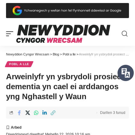
Newyddion Cyngor Wrecsam
>
Blog
>
Pobl a lle
>
Arweinlyfr yn ysbrydoli prosiect dementia yn cael ei arddangos yng Nghastell y Waun
POBL A LLE
Arweinlyfr yn ysbrydoli prosiect
dementia yn cael ei arddangos
yng Nghastell y Waun
Darllen 3 funud
Diweddarwyd diwethaf: Mehefin 22, 2026 10:16 am