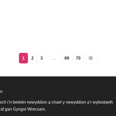
1
2
3
…
69
70
au
iwch i’n bwletin newyddion a chael y newyddion a’r wybodaeth
af gan Gyngor Wrecsam.