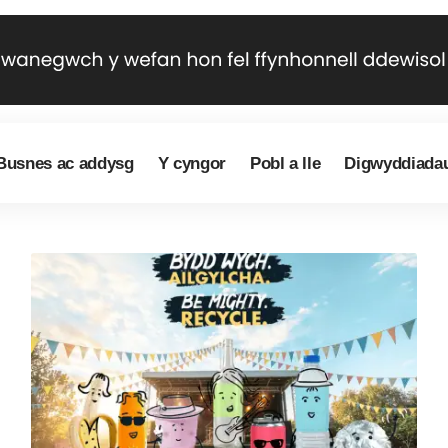
Busnes ac addysg
Y cyngor
Pobl a lle
Digwyddiada