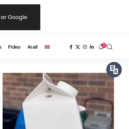
3
u
Fideo
Arall