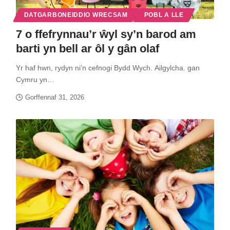
DATGARBONEIDDIO WRECSAM
POBL A LLE
7 o ffefrynnau’r ŵyl sy’n barod am
barti yn bell ar ôl y gân olaf
Yr haf hwn, rydyn ni’n cefnogi Bydd Wych. Ailgylcha. gan
Cymru yn…
Gorffennaf 31, 2026