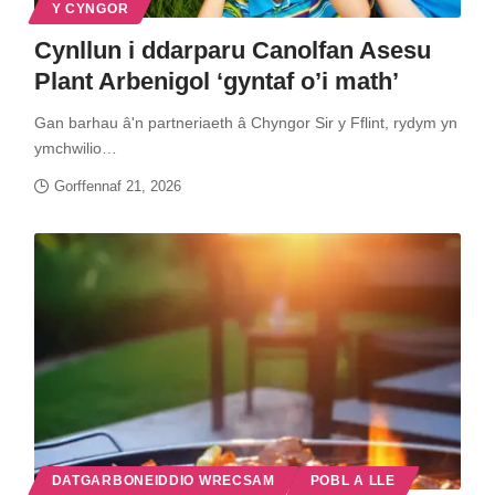
Y CYNGOR
Cynllun i ddarparu Canolfan Asesu
Plant Arbenigol ‘gyntaf o’i math’
Gan barhau â'n partneriaeth â Chyngor Sir y Fflint, rydym yn
ymchwilio…
Gorffennaf 21, 2026
DATGARBONEIDDIO WRECSAM
POBL A LLE