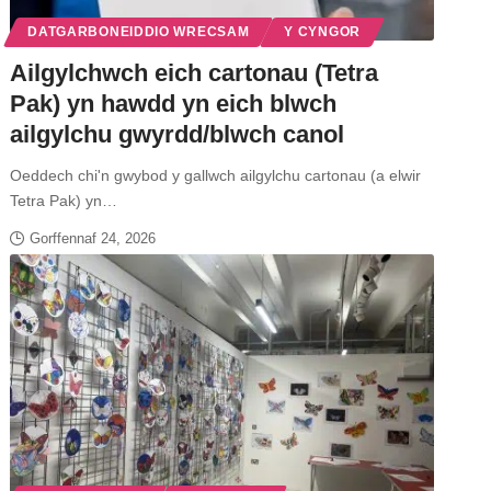
DATGARBONEIDDIO WRECSAM
Y CYNGOR
Ailgylchwch eich cartonau (Tetra
Pak) yn hawdd yn eich blwch
ailgylchu gwyrdd/blwch canol
Oeddech chi'n gwybod y gallwch ailgylchu cartonau (a elwir
Tetra Pak) yn…
Gorffennaf 24, 2026