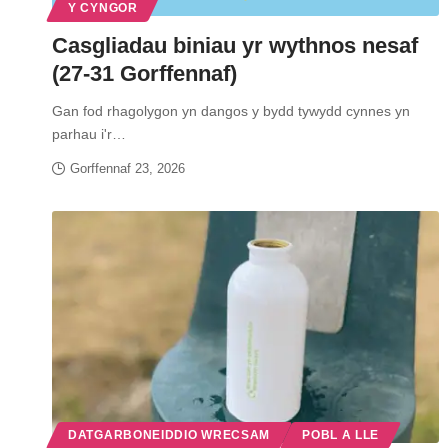
Y CYNGOR
Casgliadau biniau yr wythnos nesaf
(27-31 Gorffennaf)
Gan fod rhagolygon yn dangos y bydd tywydd cynnes yn
parhau i'r…
Gorffennaf 23, 2026
DATGARBONEIDDIO WRECSAM
POBL A LLE