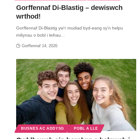
Gorffennaf Di-Blastig – dewiswch
wrthod!
Gorffennaf Di-Blastig yw'r mudiad byd-eang sy'n helpu
miliynau o bobl i leihau…
Gorffennaf 14, 2026
BUSNES AC ADDYSG
POBL A LLE