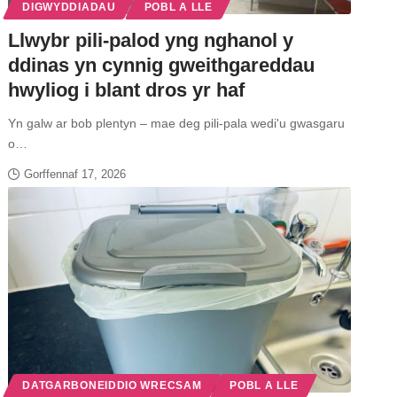
DIGWYDDIADAU
POBL A LLE
Llwybr pili-palod yng nghanol y
ddinas yn cynnig gweithgareddau
hwyliog i blant dros yr haf
Yn galw ar bob plentyn – mae deg pili-pala wedi'u gwasgaru
o…
Gorffennaf 17, 2026
DATGARBONEIDDIO WRECSAM
POBL A LLE