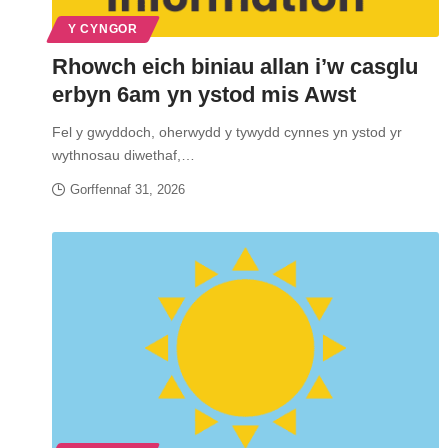
Y CYNGOR
Rhowch eich biniau allan i’w casglu
erbyn 6am yn ystod mis Awst
Fel y gwyddoch, oherwydd y tywydd cynnes yn ystod yr
wythnosau diwethaf,…
Gorffennaf 31, 2026