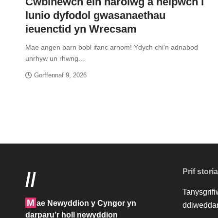
Cwblhewch ein harolwg a helpwch i
lunio dyfodol gwasanaethau
ieuenctid yn Wrecsam
Mae angen barn bobl ifanc arnom! Ydych chi'n adnabod
unrhyw un rhwng…
Gorffennaf 9, 2026
Prif stori
//
Tanysgrif
M
ae Newyddion y Cyngor yn
ddiweddar
darparu’r holl newyddion