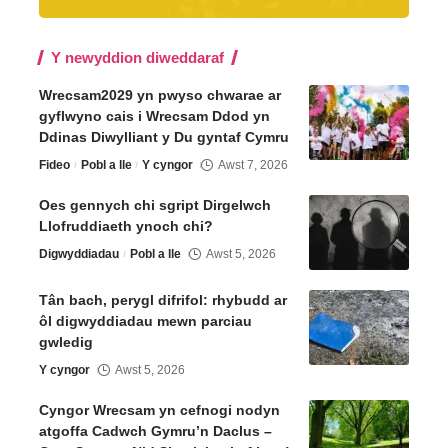
Y newyddion diweddaraf
Wrecsam2029 yn pwyso chwarae ar
gyflwyno cais i Wrecsam Ddod yn
Ddinas Diwylliant y Du gyntaf Cymru
Fideo
Pobl a lle
Y cyngor
Awst 7, 2026
Oes gennych chi sgript Dirgelwch
Llofruddiaeth ynoch chi?
Digwyddiadau
Pobl a lle
Awst 5, 2026
Tân bach, perygl difrifol: rhybudd ar
ôl digwyddiadau mewn parciau
gwledig
Y cyngor
Awst 5, 2026
Cyngor Wrecsam yn cefnogi nodyn
atgoffa Cadwch Gymru’n Daclus –