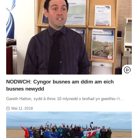
NODWCH: Cyngor busnes am ddim am eich
busnes newydd
Gareth Hatton, sydd â thros 10 mlynedd o brofiad yn gweithio i’r…
Mai 11, 2018