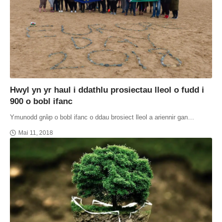
Hwyl yn yr haul i ddathlu prosiectau lleol o fudd i
900 o bobl ifanc
Ymunodd grŵp o bobl ifanc o ddau brosiect lleol a ariennir gan…
Mai 11, 2018