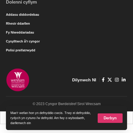
Dolenni cyflym
Addasu diddordebau
Rhestr ddarllen
Fy Niweddariadau
Cysylltwch â’r cyngor
Polisi preifatrwydd
Dilynwch NI
© 2023 Cyngor Bwrdeistref Sirol Wrecsam
Mae’r wefan hon yn defnyddio cwcis. Trwy ei defnyddio,
Cymraeg
English
Derbyn
rydych yn cytuno i’w defnydd. Am fwy o wybodaeth,
darllenwch ein