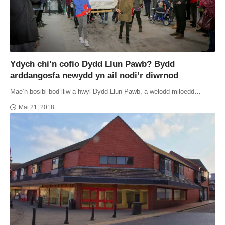
Ydych chi’n cofio Dydd Llun Pawb? Bydd
arddangosfa newydd yn ail nodi’r diwrnod
Mae’n bosibl bod lliw a hwyl Dydd Llun Pawb, a welodd miloedd…
Mai 21, 2018