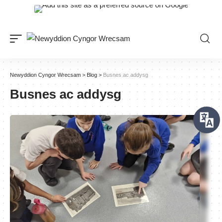
Newyddion Cyngor Wrecsam
>
Blog
>
Busnes ac addysg
Busnes ac addysg