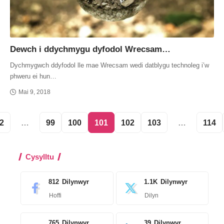
Dewch i ddychmygu dyfodol Wrecsam…
Dychmygwch ddyfodol lle mae Wrecsam wedi datblygu technoleg i’w
phweru ei hun…
Mai 9, 2018
2
…
99
100
101
102
103
…
114
Cysylltu
812
Dilynwyr
1.1K
Dilynwyr
Hoffi
Dilyn
765
Dilynwyr
39
Dilynwyr