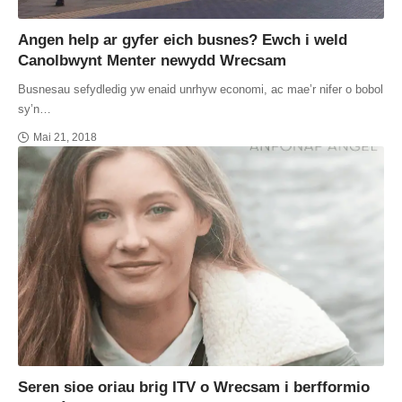
Angen help ar gyfer eich busnes? Ewch i weld
Canolbwynt Menter newydd Wrecsam
Busnesau sefydledig yw enaid unrhyw economi, ac mae’r nifer o bobol
sy’n…
Mai 21, 2018
Seren sioe oriau brig ITV o Wrecsam i berfformio