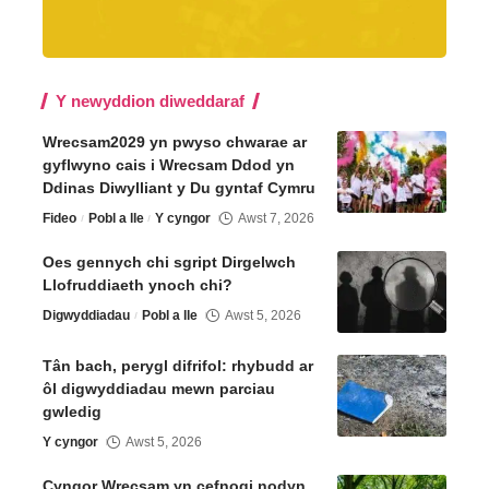
Y newyddion diweddaraf
Wrecsam2029 yn pwyso chwarae ar
gyflwyno cais i Wrecsam Ddod yn
Ddinas Diwylliant y Du gyntaf Cymru
Fideo
Pobl a lle
Y cyngor
Awst 7, 2026
Oes gennych chi sgript Dirgelwch
Llofruddiaeth ynoch chi?
Digwyddiadau
Pobl a lle
Awst 5, 2026
Tân bach, perygl difrifol: rhybudd ar
ôl digwyddiadau mewn parciau
gwledig
Y cyngor
Awst 5, 2026
Cyngor Wrecsam yn cefnogi nodyn