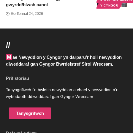
gwyrdd/blwch canol
Y CYNGOR
Gorffennaf 24, 2026
//
Mae Newyddion y Cyngor yn darparu’r holl newyddion
diweddaraf gan Gyngor Bwrdeistref Sirol Wrecsam.
Prif storiau
Tanysgrifiwch i’n bwletin newyddion a chael y newyddion a’r
wybodaeth ddiweddaraf gan Gyngor Wrecsam.
Tanysgrifwch