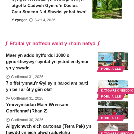
atgoffa Cadwch Gymru’n Daclus –
Creu Straeon Nid Sbwriel yr haf hwn!
Y cyngor
Awst 4, 2026
Efallai yr hoffech weld y rhain hefyd
Maer yn addo hyfforddi 1000 o
gynorthwywyr cyntaf yn ystod ei dymor
yn y swydd
POBL A LLE
Gorffennaf 31, 2026
7 o ffefrynnau’r ŵyl sy’n barod am barti
yn bell ar ôl y gân olaf
DATGARBONEIDDI
POBL A LLE
Gorffennaf 31, 2026
Ymrwymiadau Maer Wrecsam –
Gorffennaf (Rhan 2)
POBL A LLE
Gorffennaf 30, 2026
Ailgylchwch eich cartonau (Tetra Pak) yn
hawdd yn eich blwch ailgylchu
DATGARBONEIDDI