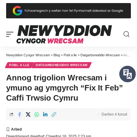
Newyddion Cyngor Wrecsam
>
Blog
>
Pobl a lle
>
Datgarboneiddio Wrecsam
>
Annog trigolion Wrecsam i ymuno ag ymgyrch “Fix It Feb” Caffi Trwsio Cymru
POBL A LLE
DATGARBONEIDDIO WRECSAM
Annog trigolion Wrecsam i
ymuno ag ymgyrch “Fix It Feb”
Caffi Trwsio Cymru
Darllen 4 funud
Diweddarwyd diwethaf: Chwefror 18, 2025 2:23 pm