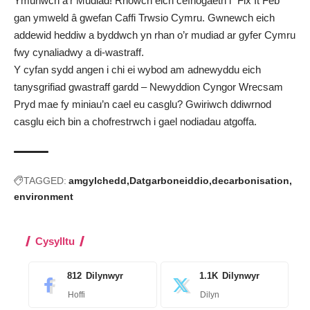
Ymunwch â’r Mudiad! Rhowch eich cefnogaeth i “Fix It Feb”
gan
ymweld â gwefan Caffi Trwsio Cymru
. Gwnewch eich
addewid heddiw a byddwch yn rhan o’r mudiad ar gyfer Cymru
fwy cynaliadwy a di-wastraff.
Y cyfan sydd angen i chi ei wybod am adnewyddu eich
tanysgrifiad gwastraff gardd – Newyddion Cyngor Wrecsam
Pryd mae fy miniau’n cael eu casglu? Gwiriwch ddiwrnod
casglu eich bin a chofrestrwch i gael nodiadau atgoffa
.
TAGGED:
amgylchedd
Datgarboneiddio
decarbonisation
environment
Cysylltu
812
Dilynwyr
1.1K
Dilynwyr
Hoffi
Dilyn