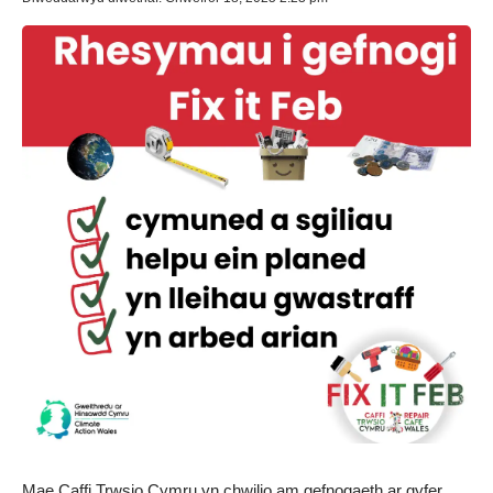
Mae Caffi Trwsio Cymru yn chwilio am gefnogaeth ar gyfer