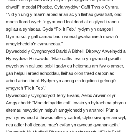
chweil”, meddai Phoebe, Cyfarwyddwr Caffi Trwsio Cymru.
“Nid yn unig y mae’n arbed arian ac yn lleihau gwastraff, ond
mae’n ffordd wych i’r gymuned leol ddod at ei gilydd i rannu
sgiliau a syniadau. Gyda “Fix It Feb,” rydym yn dangos i
Gymru sut y gall camau bach wneud gwahaniaeth mawr i’r
amgylchedd a’n cymunedau.”
Dywedodd y Cynghorydd David A Bithell, Dirprwy Arweinydd a
Hyrwyddwr Hinsawdd: “Mae caffis trwsio yn gwneud gwaith
gwych sy’n galluogi pobl i gadw eu heitemau am fwy o amser,
gan helpu i arbed adnoddau, lleihau olion traed carbon ac
arbed arian i bobl. Rydym yn annog ein trigolion i gefnogi’r
ymgyrch ‘Fix it Feb’.”
Dywedodd y Cynghorydd Terry Evans, Aelod Arweiniol yr
Amgylchedd: “Mae defnyddio caffi trwsio yn hytrach na phrynu
eitemau newydd yn helpu’r amgylchedd yn aruthrol. P’un a
yw’n ymwneud â thrwsio offer y cartref, clytio siwmper annwyl,
neu adfer hoff degan, mae’r cyfan yn gwneud gwahaniaeth.”