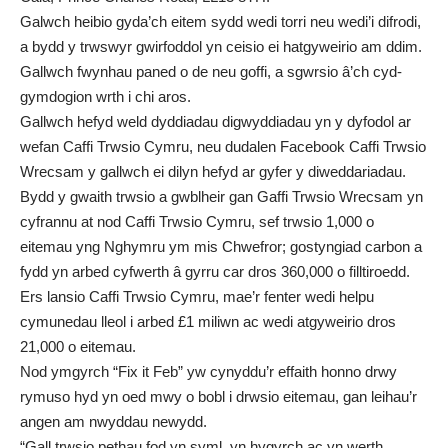
Galwch heibio gyda’ch eitem sydd wedi torri neu wedi’i difrodi,
a bydd y trwswyr gwirfoddol yn ceisio ei hatgyweirio am ddim.
Gallwch fwynhau paned o de neu goffi, a sgwrsio â’ch cyd-
gymdogion wrth i chi aros.
Gallwch hefyd
weld dyddiadau digwyddiadau yn y dyfodol ar
wefan Caffi Trwsio Cymru
, neu
dudalen Facebook Caffi Trwsio
Wrecsam
y gallwch ei dilyn hefyd ar gyfer y diweddariadau.
Bydd y gwaith trwsio a gwblheir gan Gaffi Trwsio Wrecsam yn
cyfrannu at nod Caffi Trwsio Cymru, sef trwsio 1,000 o
eitemau yng Nghymru ym mis Chwefror; gostyngiad carbon a
fydd yn arbed cyfwerth â gyrru car dros 360,000 o filltiroedd.
Ers lansio Caffi Trwsio Cymru, mae’r fenter wedi helpu
cymunedau lleol i arbed £1 miliwn ac wedi atgyweirio dros
21,000 o eitemau.
Nod ymgyrch “Fix it Feb” yw cynyddu’r effaith honno drwy
rymuso hyd yn oed mwy o bobl i drwsio eitemau, gan leihau’r
angen am nwyddau newydd.
“Gall trwsio pethau fod yn syml, yn hygyrch ac yn werth