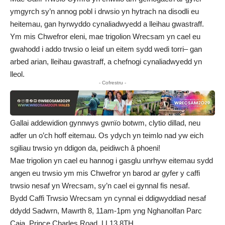
ymgyrch sy’n annog pobl i drwsio yn hytrach na disodli eu
heitemau, gan hyrwyddo cynaliadwyedd a lleihau gwastraff.
Ym mis Chwefror eleni, mae trigolion Wrecsam yn cael eu
gwahodd i addo trwsio o leiaf un eitem sydd wedi torri– gan
arbed arian, lleihau gwastraff, a chefnogi cynaliadwyedd yn
lleol.
- Cofrestru -
Gallai addewidion gynnwys gwnïo botwm, clytio dillad, neu
adfer un o’ch hoff eitemau. Os ydych yn teimlo nad yw eich
sgiliau trwsio yn ddigon da, peidiwch â phoeni!
Mae trigolion yn cael eu hannog i gasglu unrhyw eitemau sydd
angen eu trwsio ym mis Chwefror yn barod ar gyfer y caffi
trwsio nesaf yn Wrecsam, sy’n cael ei gynnal fis nesaf.
Bydd Caffi Trwsio Wrecsam yn cynnal ei ddigwyddiad nesaf
ddydd Sadwrn, Mawrth 8, 11am-1pm yng Nghanolfan Parc
Caia, Prince Charles Road, LL13 8TH.