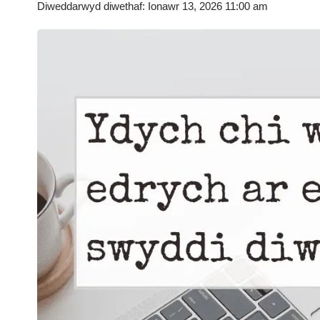
Diweddarwyd diwethaf: Ionawr 13, 2026 11:00 am