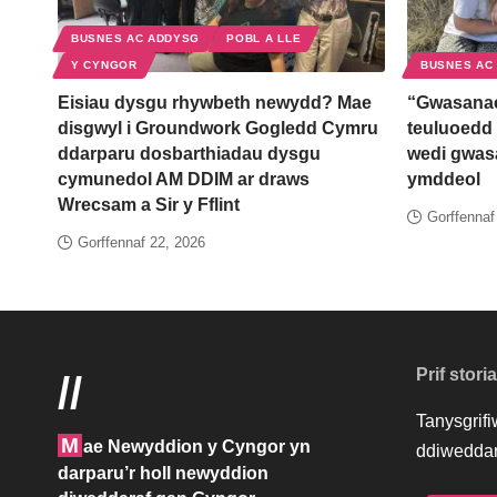
BUSNES AC ADDYSG
POBL A LLE
Y CYNGOR
BUSNES AC
Eisiau dysgu rhywbeth newydd? Mae
“Gwasanae
disgwyl i Groundwork Gogledd Cymru
teuluoedd 
ddarparu dosbarthiadau dysgu
wedi gwas
cymunedol AM DDIM ar draws
ymddeol
Wrecsam a Sir y Fflint
Gorffennaf
Gorffennaf 22, 2026
Prif stori
//
Tanysgrif
M
ae Newyddion y Cyngor yn
ddiweddar
darparu’r holl newyddion