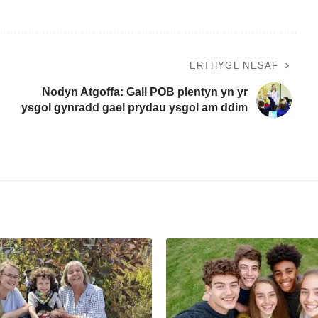
ERTHYGL NESAF
Nodyn Atgoffa: Gall POB plentyn yn yr
ysgol gynradd gael prydau ysgol am ddim