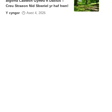
atgoffa Cadwch Gymru’n Daclus –
Creu Straeon Nid Sbwriel yr haf hwn!
Y cyngor
Awst 4, 2026