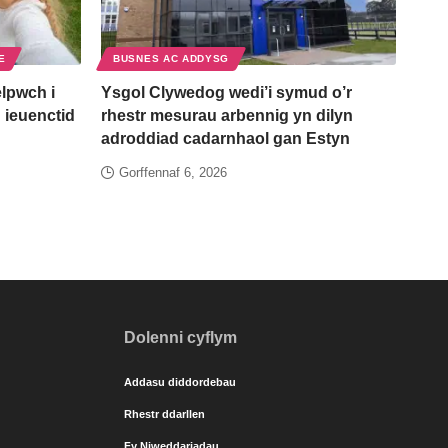
E
BUSNES AC ADDYSG
lpwch i
Ysgol Clywedog wedi’i symud o’r
 ieuenctid
rhestr mesurau arbennig yn dilyn
adroddiad cadarnhaol gan Estyn
Gorffennaf 6, 2026
Dolenni cyflym
Addasu diddordebau
Rhestr ddarllen
Fy Niweddariadau