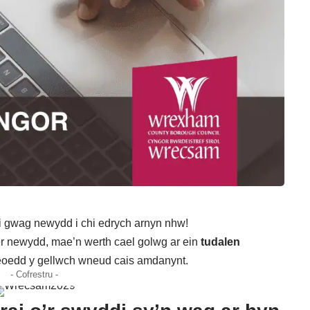
 gwag newydd i chi edrych arnyn nhw!
r newydd, mae’n werth cael golwg ar ein
tudalen
eoedd y gellwch wneud cais amdanynt.
- Cofrestru -