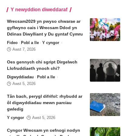
Y newyddion diweddaraf
Wrecsam2029 yn pwyso chwarae ar
gyflwyno cais i Wrecsam Ddod yn
Ddinas Diwylliant y Du gyntaf Cymru
Fideo
Pobl a lle
Y cyngor
Awst 7, 2026
Oes gennych chi sgript Dirgelwch
Llofruddiaeth ynoch chi?
Digwyddiadau
Pobl a lle
Awst 5, 2026
Tân bach, perygl difrifol: rhybudd ar
ôl digwyddiadau mewn parciau
gwledig
Y cyngor
Awst 5, 2026
Cyngor Wrecsam yn cefnogi nodyn