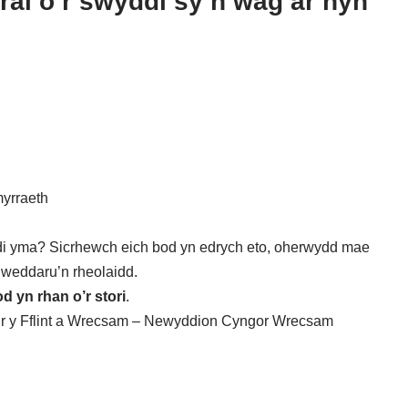
rai o’r swyddi sy’n wag ar hyn
yrraeth
di yma? Sicrhewch eich bod yn edrych eto, oherwydd mae
iweddaru’n rheolaidd.
d yn rhan o’r stori
.
Sir y Fflint a Wrecsam – Newyddion Cyngor Wrecsam