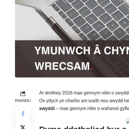
Ar drothwy 2026 mae gennym nifer o swyddi
Os ydych yn chwilio am waith neu awydd he
RHANNU
swyddi
– mae gennym nifer o wahanol gyfl