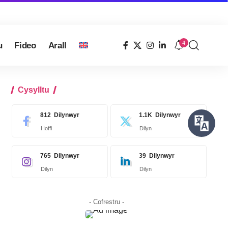
4
u
Fideo
Arall
Cysylltu
812
Dilynwyr
1.1K
Dilynwyr
Hoffi
Dilyn
765
Dilynwyr
39
Dilynwyr
Dilyn
Dilyn
- Cofrestru -