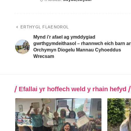
ERTHYGL FLAENOROL
Mynd i’r afael ag ymddygiad
gwrthgymdeithasol – rhannwch eich barn ar
Orchymyn Diogelu Mannau Cyhoeddus
Wrecsam
Efallai yr hoffech weld y rhain hefyd