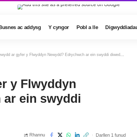
Busnes ac addysg
Y cyngor
Pobl a lle
Digwyddiada
wydd ar gyfer y Flwyddyn Newydd? Edrychwch ar ein swyddi diweddaraf…
er y Flwyddyn
ar ein swyddi
Rhannu
Darllen 1 funud