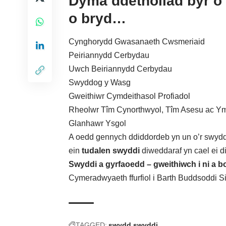
Dyma ddetholiad byr o 
o bryd…
Cynghorydd Gwasanaeth Cwsmeriaid
Peiriannydd Cerbydau
Uwch Beiriannydd Cerbydau
Swyddog y Wasg
Gweithiwr Cymdeithasol Profiadol
Rheolwr Tîm Cynorthwyol, Tîm Asesu ac Ym
Glanhawr Ysgol
A oedd gennych ddiddordeb yn un o’r swyd
ein
tudalen swyddi
diweddaraf yn cael ei d
Swyddi a gyrfaoedd – gweithiwch i ni a bo
Cymeradwyaeth ffurfiol i Barth Buddsoddi 
TAGGED:
swydd
swyddi