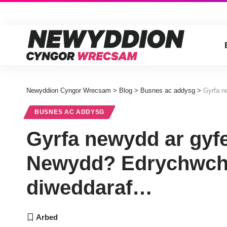
Newyddion Cyngor Wrecsam
>
Blog
>
Busnes ac addysg
>
Gyrfa ne
BUSNES AC ADDYSG
Gyrfa newydd ar gyf
Newydd? Edrychwch 
diweddaraf…