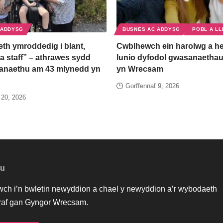
 ADDYSG
BUSNES AC ADDYSG
POBL A LL
th ymroddedig i blant,
Cwblhewch ein harolwg a he
a staff” – athrawes sydd
lunio dyfodol gwasanaethau
anaethu am 43 mlynedd yn
yn Wrecsam
Gorffennaf 9, 2026
 20, 2026
au
iwch i’n bwletin newyddion a chael y newyddion a’r wybodaeth
af gan Gyngor Wrecsam.