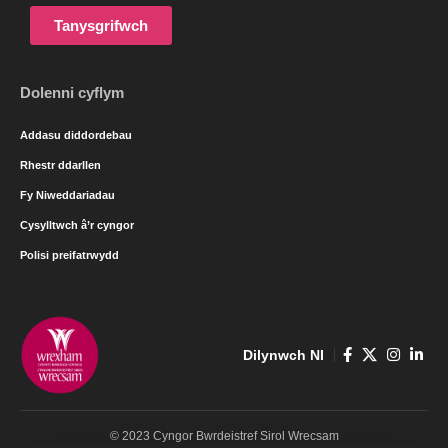
Tanysgrifwch
Dolenni cyflym
Addasu diddordebau
Rhestr ddarllen
Fy Niweddariadau
Cysylltwch â’r cyngor
Polisi preifatrwydd
Dilynwch NI
© 2023 Cyngor Bwrdeistref Sirol Wrecsam