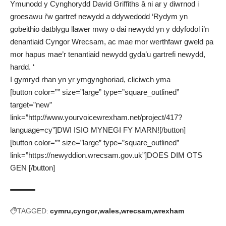
Ymunodd y Cynghorydd David Griffiths â ni ar y diwrnod i
groesawu i’w gartref newydd a ddywedodd ‘Rydym yn
gobeithio datblygu llawer mwy o dai newydd yn y ddyfodol i’n
denantiaid Cyngor Wrecsam, ac mae mor werthfawr gweld pa
mor hapus mae’r tenantiaid newydd gyda’u gartrefi newydd,
hardd. ‘
I gymryd rhan yn yr ymgynghoriad,
cliciwch yma
[button color=”” size=”large” type=”square_outlined”
target=”new”
link=”http://www.yourvoicewrexham.net/project/417?
language=cy”]DWI ISIO MYNEGI FY MARN![/button]
[button color=”” size=”large” type=”square_outlined”
link=”https://newyddion.wrecsam.gov.uk”]DOES DIM OTS
GEN [/button]
TAGGED:
cymru
cyngor
wales
wrecsam
wrexham