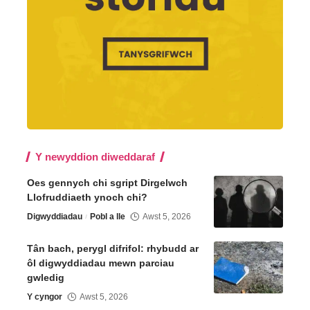
Y newyddion diweddaraf
Oes gennych chi sgript Dirgelwch
Llofruddiaeth ynoch chi?
Digwyddiadau
Pobl a lle
Awst 5, 2026
Tân bach, perygl difrifol: rhybudd ar
ôl digwyddiadau mewn parciau
gwledig
Y cyngor
Awst 5, 2026