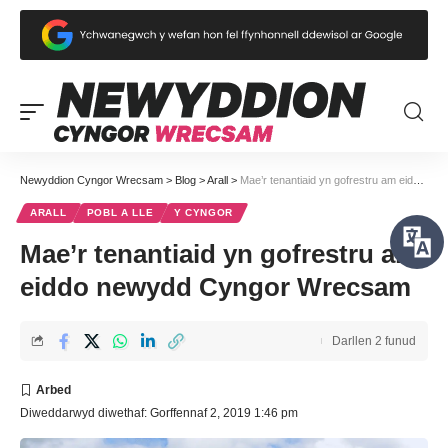
Newyddion Cyngor Wrecsam
>
Blog
>
Arall
>
Mae’r tenantiaid yn gofrestru am eiddo newydd Cyngor Wrecsam
ARALL
POBL A LLE
Y CYNGOR
Mae’r tenantiaid yn gofrestru am
eiddo newydd Cyngor Wrecsam
Darllen 2 funud
Diweddarwyd diwethaf: Gorffennaf 2, 2019 1:46 pm