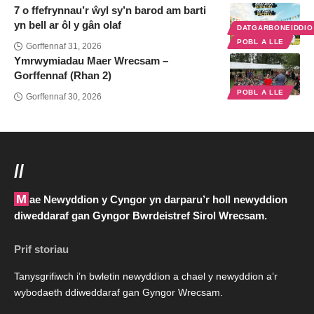
7 o ffefrynnau’r ŵyl sy’n barod am barti
yn bell ar ôl y gân olaf
DATGARBONEIDDI
POBL A LLE
Gorffennaf 31, 2026
Ymrwymiadau Maer Wrecsam –
Gorffennaf (Rhan 2)
POBL A LLE
Gorffennaf 30, 2026
//
Mae Newyddion y Cyngor yn darparu’r holl newyddion
diweddaraf gan Gyngor Bwrdeistref Sirol Wrecsam.
Prif storiau
Tanysgrifiwch i’n bwletin newyddion a chael y newyddion a’r
wybodaeth ddiweddaraf gan Gyngor Wrecsam.