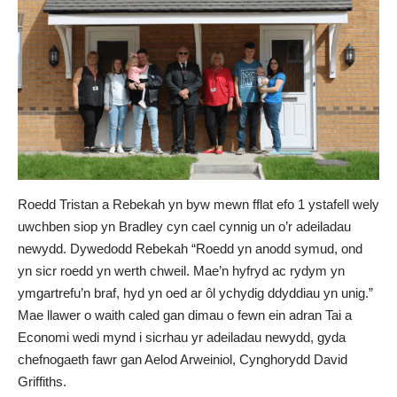
Roedd Tristan a Rebekah yn byw mewn fflat efo 1 ystafell wely
uwchben siop yn Bradley cyn cael cynnig un o’r adeiladau
newydd. Dywedodd Rebekah “Roedd yn anodd symud, ond
yn sicr roedd yn werth chweil. Mae’n hyfryd ac rydym yn
ymgartrefu’n braf, hyd yn oed ar ôl ychydig ddyddiau yn unig.”
Mae llawer o waith caled gan dimau o fewn ein adran Tai a
Economi wedi mynd i sicrhau yr adeiladau newydd, gyda
chefnogaeth fawr gan Aelod Arweiniol, Cynghorydd David
Griffiths.