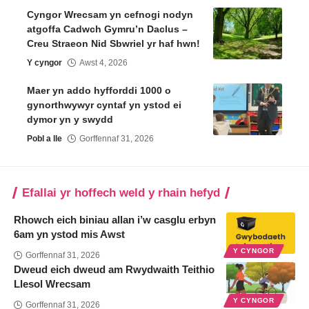
Cyngor Wrecsam yn cefnogi nodyn
atgoffa Cadwch Gymru’n Daclus –
Creu Straeon Nid Sbwriel yr haf hwn!
Y cyngor
Awst 4, 2026
Maer yn addo hyfforddi 1000 o
gynorthwywyr cyntaf yn ystod ei
dymor yn y swydd
Pobl a lle
Gorffennaf 31, 2026
Efallai yr hoffech weld y rhain hefyd
Rhowch eich biniau allan i’w casglu erbyn
6am yn ystod mis Awst
Y CYNGOR
Gorffennaf 31, 2026
Dweud eich dweud am Rwydwaith Teithio
Llesol Wrecsam
Y CYNGOR
Gorffennaf 31, 2026