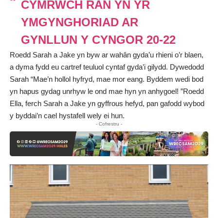
CYMRWCH RAN YN YR
YMGYNGHORIAD AR
GYNLLUN Y CYNGOR 20-22
Roedd Sarah a Jake yn byw ar wahân gyda’u rhieni o’r blaen,
a dyma fydd eu cartref teuluol cyntaf gyda’i gilydd. Dywedodd
Sarah “Mae’n hollol hyfryd, mae mor eang. Byddem wedi bod
yn hapus gydag unrhyw le ond mae hyn yn anhygoel! ”Roedd
Ella, ferch Sarah a Jake yn gyffrous hefyd, pan gafodd wybod
y byddai’n cael hystafell wely ei hun.
- Cofrestru -