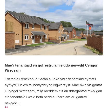
Mae’r tenantiaid yn gofrestru am eiddo newydd Cyngor
Wrecsam
Tristan a Rebekah, a Sarah a Jake yw’r denantiaid cyntaf i
symyd i un o’n tai newydd yng Ngwersyllt. Mae hwn yn gyntaf
i Gyngor Wrecsam, felly roeddem eisiau ddarganfod mwy gan
ein tenantiaid i weld beth oedd eu barn am eu gartrefi
newydd…