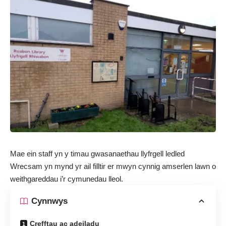
Mae ein staff yn y timau gwasanaethau llyfrgell ledled
Wrecsam yn mynd yr ail filltir er mwyn cynnig amserlen lawn o
weithgareddau i’r cymunedau lleol.
Cynnwys
Crefftau ac adeiladu