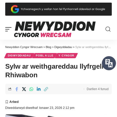
Newyddion Cyngor Wrecsam
>
Blog
>
Digwyddiadau
>
Sylw ar weithgareddau llyfrgell Rhiwabon
DIGWYDDIADAU
POBL A LLE
Y CYNGOR
Sylw ar weithgareddau llyfrgell
Rhiwabon
Darllen 4 funud
Diweddarwyd diwethaf: Ionawr 23, 2026 2:12 pm