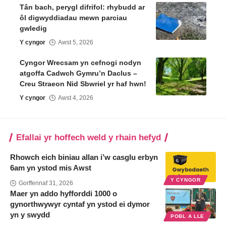
Tân bach, perygl difrifol: rhybudd ar
ôl digwyddiadau mewn parciau
gwledig
Y cyngor
Awst 5, 2026
Cyngor Wrecsam yn cefnogi nodyn
atgoffa Cadwch Gymru’n Daclus –
Creu Straeon Nid Sbwriel yr haf hwn!
Y cyngor
Awst 4, 2026
Efallai yr hoffech weld y rhain hefyd
Rhowch eich biniau allan i’w casglu erbyn
6am yn ystod mis Awst
Y CYNGOR
Gorffennaf 31, 2026
Maer yn addo hyfforddi 1000 o
gynorthwywyr cyntaf yn ystod ei dymor
yn y swydd
POBL A LLE