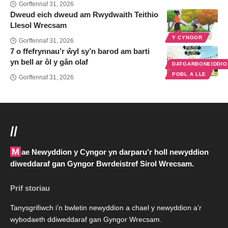
Gorffennaf 31, 2026
Dweud eich dweud am Rwydwaith Teithio
Llesol Wrecsam
Y CYNGOR
Gorffennaf 31, 2026
7 o ffefrynnau’r ŵyl sy’n barod am barti
yn bell ar ôl y gân olaf
DATGARBONEIDDI
POBL A LLE
Gorffennaf 31, 2026
//
Mae Newyddion y Cyngor yn darparu’r holl newyddion
diweddaraf gan Gyngor Bwrdeistref Sirol Wrecsam.
Prif storiau
Tanysgrifiwch i’n bwletin newyddion a chael y newyddion a’r
wybodaeth ddiweddaraf gan Gyngor Wrecsam.