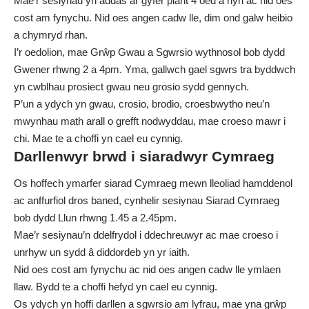
Mae’r sesiynau yn addas ar gyfer plant 4 oed a hŷn ac nid oes
cost am fynychu. Nid oes angen cadw lle, dim ond galw heibio
a chymryd rhan.
I’r oedolion, mae Grŵp Gwau a Sgwrsio wythnosol bob dydd
Gwener rhwng 2 a 4pm. Yma, gallwch gael sgwrs tra byddwch
yn cwblhau prosiect gwau neu grosio sydd gennych.
P’un a ydych yn gwau, crosio, brodio, croesbwytho neu’n
mwynhau math arall o grefft nodwyddau, mae croeso mawr i
chi. Mae te a choffi yn cael eu cynnig.
Darllenwyr brwd i siaradwyr Cymraeg
Os hoffech ymarfer siarad Cymraeg mewn lleoliad hamddenol
ac anffurfiol dros baned, cynhelir sesiynau Siarad Cymraeg
bob dydd Llun rhwng 1.45 a 2.45pm.
Mae’r sesiynau’n ddelfrydol i ddechreuwyr ac mae croeso i
unrhyw un sydd â diddordeb yn yr iaith.
Nid oes cost am fynychu ac nid oes angen cadw lle ymlaen
llaw. Bydd te a choffi hefyd yn cael eu cynnig.
Os ydych yn hoffi darllen a sgwrsio am lyfrau, mae yna grŵp