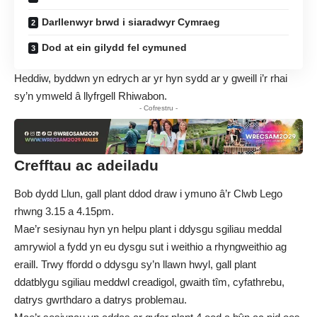
Darllenwyr brwd i siaradwyr Cymraeg
Dod at ein gilydd fel cymuned
Heddiw, byddwn yn edrych ar yr hyn sydd ar y gweill i’r rhai
sy’n ymweld â llyfrgell Rhiwabon.
- Cofrestru -
Crefftau ac adeiladu
Bob dydd Llun, gall plant ddod draw i ymuno â’r Clwb Lego
rhwng 3.15 a 4.15pm.
Mae’r sesiynau hyn yn helpu plant i ddysgu sgiliau meddal
amrywiol a fydd yn eu dysgu sut i weithio a rhyngweithio ag
eraill. Trwy ffordd o ddysgu sy’n llawn hwyl, gall plant
ddatblygu sgiliau meddwl creadigol, gwaith tîm, cyfathrebu,
datrys gwrthdaro a datrys problemau.