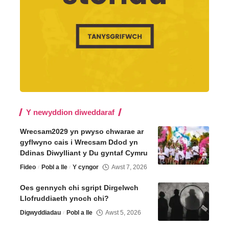
Y newyddion diweddaraf
Wrecsam2029 yn pwyso chwarae ar
gyflwyno cais i Wrecsam Ddod yn
Ddinas Diwylliant y Du gyntaf Cymru
Fideo
Pobl a lle
Y cyngor
Awst 7, 2026
Oes gennych chi sgript Dirgelwch
Llofruddiaeth ynoch chi?
Digwyddiadau
Pobl a lle
Awst 5, 2026