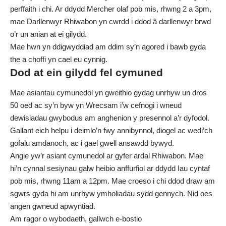
perffaith i chi. Ar ddydd Mercher olaf pob mis, rhwng 2 a 3pm,
mae Darllenwyr Rhiwabon yn cwrdd i ddod â darllenwyr brwd
o’r un anian at ei gilydd.
Mae hwn yn ddigwyddiad am ddim sy’n agored i bawb gyda
the a choffi yn cael eu cynnig.
Dod at ein gilydd fel cymuned
Mae asiantau cymunedol yn gweithio gydag unrhyw un dros
50 oed ac sy’n byw yn Wrecsam i’w cefnogi i wneud
dewisiadau gwybodus am anghenion y presennol a’r dyfodol.
Gallant eich helpu i deimlo’n fwy annibynnol, diogel ac wedi’ch
gofalu amdanoch, ac i gael gwell ansawdd bywyd.
Angie yw’r asiant cymunedol ar gyfer ardal Rhiwabon. Mae
hi’n cynnal sesiynau galw heibio anffurfiol ar ddydd Iau cyntaf
pob mis, rhwng 11am a 12pm. Mae croeso i chi ddod draw am
sgwrs gyda hi am unrhyw ymholiadau sydd gennych. Nid oes
angen gwneud apwyntiad.
Am ragor o wybodaeth, gallwch e-bostio