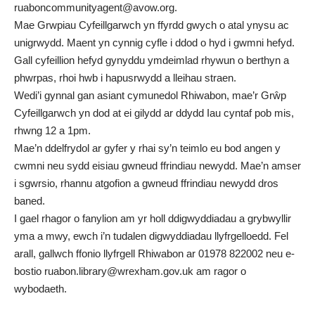
ruaboncommunityagent@avow.org
.
Mae Grwpiau Cyfeillgarwch yn ffyrdd gwych o atal ynysu ac
unigrwydd. Maent yn cynnig cyfle i ddod o hyd i gwmni hefyd.
Gall cyfeillion hefyd gynyddu ymdeimlad rhywun o berthyn a
phwrpas, rhoi hwb i hapusrwydd a lleihau straen.
Wedi’i gynnal gan asiant cymunedol Rhiwabon, mae’r Grŵp
Cyfeillgarwch yn dod at ei gilydd ar ddydd Iau cyntaf pob mis,
rhwng 12 a 1pm.
Mae’n ddelfrydol ar gyfer y rhai sy’n teimlo eu bod angen y
cwmni neu sydd eisiau gwneud ffrindiau newydd. Mae’n amser
i sgwrsio, rhannu atgofion a gwneud ffrindiau newydd dros
baned.
I gael rhagor o fanylion am yr holl ddigwyddiadau a grybwyllir
yma a mwy, ewch i’n
tudalen digwyddiadau llyfrgelloedd
. Fel
arall, gallwch ffonio llyfrgell Rhiwabon ar 01978 822002 neu e-
bostio
ruabon.library@wrexham.gov.uk
am ragor o
wybodaeth.