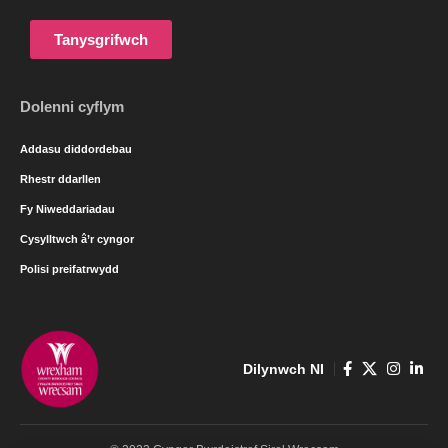
Tanysgrifwch
Dolenni cyflym
Addasu diddordebau
Rhestr ddarllen
Fy Niweddariadau
Cysylltwch â’r cyngor
Polisi preifatrwydd
Dilynwch NI