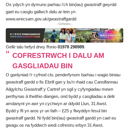
Os ydych yn dymuno parhau i’ch bin(iau) gwastraff gwyrdd
gael eu casglu gallwch dalu ar-lein yn
www.wrecsam.gov.uk/gwastraffgardd
- Cofrestru -
Gellir talu hefyd drwy ffonio
01978 298989
.
COFRESTRWCH I DALU AM
GASGLIADAU BIN
O ganlyniad i’r cyfnod clo, penderfynom barhau i wagio biniau
gwastraff gardd o fis Ebrill gan y bu’n rhaid cau Canolfannau
Ailgylchu Gwastraff y Cartref yn sgil y cyfyngiadau mewn
perthynas â theithio diangen, ond bydd y casgliadau a delir
amdanynt yn awr yn cychwyn ar ddydd Llun, 31 Awst.
Bydd y ffi yn aros yr un fath – £25 y flwyddyn fesul bin
gwastraff gardd. Ni fydd bin(iau) gwastraff gardd yn cael eu
gwagu os na fyddwch wedi cofrestru erbyn 31 Awst.