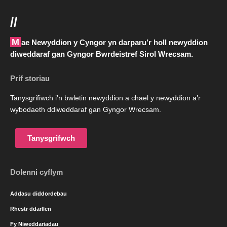
//
Mae Newyddion y Cyngor yn darparu’r holl newyddion
diweddaraf gan Gyngor Bwrdeistref Sirol Wrecsam.
Prif storiau
Tanysgrifiwch i’n bwletin newyddion a chael y newyddion a’r
wybodaeth ddiweddaraf gan Gyngor Wrecsam.
Tanysgrifwch
Dolenni cyflym
Addasu diddordebau
Rhestr ddarllen
Fy Niweddariadau