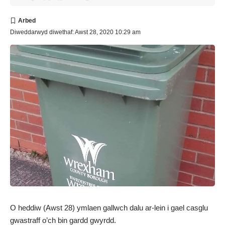
Diweddarwyd diwethaf: Awst 28, 2020 10:29 am
O heddiw (Awst 28)
ymlaen gallwch dalu ar-lein i gael casglu
gwastraff o’ch bin gardd gwyrdd.