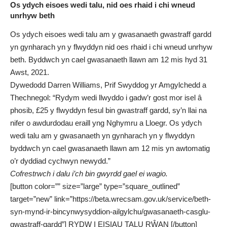
Os ydych eisoes wedi talu, nid oes rhaid i chi wneud
unrhyw beth
Os ydych eisoes wedi talu am y gwasanaeth gwastraff gardd
yn gynharach yn y flwyddyn nid oes rhaid i chi wneud unrhyw
beth. Byddwch yn cael gwasanaeth llawn am 12 mis hyd 31
Awst, 2021.
Dywedodd Darren Williams, Prif Swyddog yr Amgylchedd a
Thechnegol: “Rydym wedi llwyddo i gadw’r gost mor isel â
phosib, £25 y flwyddyn fesul bin gwastraff gardd, sy’n llai na
nifer o awdurdodau eraill yng Nghymru a Lloegr. Os ydych
wedi talu am y gwasanaeth yn gynharach yn y flwyddyn
byddwch yn cael gwasanaeth llawn am 12 mis yn awtomatig
o’r dyddiad cychwyn newydd.”
Cofrestrwch i dalu i’ch bin gwyrdd gael ei wagio.
[button color=”” size=”large” type=”square_outlined”
target=”new” link=”https://beta.wrecsam.gov.uk/service/beth-
syn-mynd-ir-bincynwysyddion-ailgylchu/gwasanaeth-casglu-
gwastraff-gardd”] RYDW I EISIAU TALU RŴAN [/button]