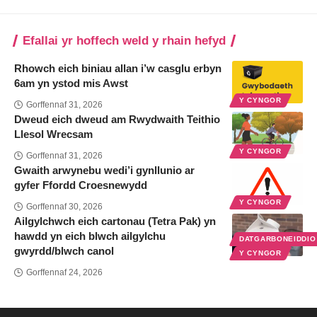
Efallai yr hoffech weld y rhain hefyd
Rhowch eich biniau allan i’w casglu erbyn
6am yn ystod mis Awst
Y CYNGOR
Gorffennaf 31, 2026
Dweud eich dweud am Rwydwaith Teithio
Llesol Wrecsam
Y CYNGOR
Gorffennaf 31, 2026
Gwaith arwynebu wedi’i gynllunio ar
gyfer Ffordd Croesnewydd
Y CYNGOR
Gorffennaf 30, 2026
Ailgylchwch eich cartonau (Tetra Pak) yn
hawdd yn eich blwch ailgylchu
DATGARBONEIDDI
gwyrdd/blwch canol
Y CYNGOR
Gorffennaf 24, 2026