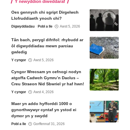
Y newyddion diweddaraf
Oes gennych chi sgript Dirgelwch
Llofruddiaeth ynoch chi?
Digwyddiadau
Pobl a lle
Awst 5, 2026
Tân bach, perygl difrifol: rhybudd ar
ôl digwyddiadau mewn parciau
gwledig
Y cyngor
Awst 5, 2026
Cyngor Wrecsam yn cefnogi nodyn
atgoffa Cadwch Gymru’n Daclus –
Creu Straeon Nid Sbwriel yr haf hwn!
Y cyngor
Awst 4, 2026
Maer yn addo hyfforddi 1000 o
gynorthwywyr cyntaf yn ystod ei
dymor yn y swydd
Pobl a lle
Gorffennaf 31, 2026