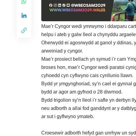
Mae’r Cyngor wedi ymrwymo i ddarparu cartref
helpu i ateb y galw lleol a chynyddu argael
Oherwydd ei agosrwydd at ganol y ddinas, yst
arweiniad y cyngor.
Mae’r prosiect bellach yn symud i’r cam Y
broses hon, mae’r Cyngor wedi paratoi cyni
cyhoedd cyn cyflwyno cais cynllunio llawn.
Bydd yr ymgynghoriad, sy’n cael ei gynnal 
bydd ar agor am gyfnod o 28 diwrnod.
Bydd trigolion sy’n lleol i’r safle yn derbyn
neu adborth a allai fod ganddynt ar y datbly
ar sut i gyflwyno ymateb.
Croesewir adborth hefyd gan unrhyw un sydd