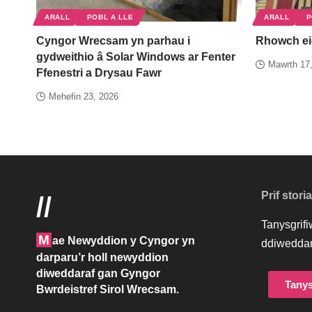
ARALL
POBL A LLE
ARALL
P
Cyngor Wrecsam yn parhau i
Rhowch ei
gydweithio â Solar Windows ar Fenter
Mawrth 17
Ffenestri a Drysau Fawr
Mehefin 23, 2026
Prif stori
//
Tanysgrif
M
ae Newyddion y Cyngor yn
ddiweddar
darparu’r holl newyddion
diweddaraf gan Gyngor
Tanys
Bwrdeistref Sirol Wrecsam.