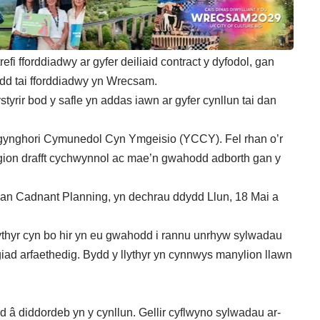
i fforddiadwy ar gyfer deiliaid contract y dyfodol, gan
edd tai fforddiadwy yn Wrecsam.
yrir bod y safle yn addas iawn ar gyfer cynllun tai dan
mgynghori Cymunedol Cyn Ymgeisio (YCCY). Fel rhan o’r
gion drafft cychwynnol ac mae’n gwahodd adborth gan y
gan Cadnant Planning, yn dechrau ddydd Llun, 18 Mai a
 llythyr cyn bo hir yn eu gwahodd i rannu unrhyw sylwadau
giad arfaethedig. Bydd y llythyr yn cynnwys manylion llawn
 â diddordeb yn y cynllun. Gellir cyflwyno sylwadau ar-