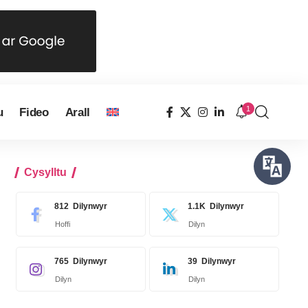
1
u
Fideo
Arall
Cysylltu
812
Dilynwyr
1.1K
Dilynwyr
Hoffi
Dilyn
765
Dilynwyr
39
Dilynwyr
Dilyn
Dilyn