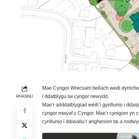
Mae Cyngor Wrecsam bellach wedi dymchwel
i ddatblygu tai cyngor newydd.
RHANNU
Mae’r ailddatblygiad wedi’i gynllunio i ddarpa
cyngor mwyaf y Cyngor. Mae’r cynigion yn 
cynllunio i ddiwallu’r anghenion tai a nodwyd 