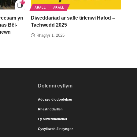
30
ARALL
ARALL
recsam yn
Diweddariad ar safle tirlenwi Hafod –
as Bêl-
Tachwedd 2025
 mewn
Rhagfyr 1, 2025
Dolenni cyflym
Addasu diddordebau
Rhestr ddarllen
Fy Niweddariadau
Cysylltwch â’r cyngor