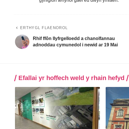
gynigion terfynol gael eu dwyn ymlaen.”
ERTHYGL FLAENOROL
Rhif ffôn llyfrgelloedd a chanolfannau
adnoddau cymunedol i newid ar 19 Mai
Efallai yr hoffech weld y rhain hefyd