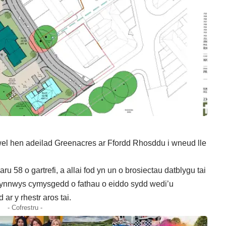
 hen adeilad Greenacres ar Ffordd Rhosddu i wneud lle
ru 58 o gartrefi, a allai fod yn un o brosiectau datblygu tai
cynnwys cymysgedd o fathau o eiddo sydd wedi’u
ar y rhestr aros tai.
- Cofrestru -