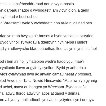
onsultations/rhosddu-road
neu drwy e-bostio
n darparu rhagor o wybodaeth am y cynigion, a gellir
cyfeiriad e-bost uchod.
dd Wrecsam i weld y wybodaeth hon ar-lein, os nad oes
iad yn rhan bwysig o’r broses a bydd yn cael ei ystyried
. Bydd yr holl sylwadau a dderbynnir yn helpu i lunio’r
iad yn adlewyrchu blaenoriaethau lleol ac yn mynd i’r afael
d i ben a’r holl ymatebion wedi’u hadolygu, mae’r
ynllunio llawn ar gyfer y cynllun. Bydd yr adborth a
wio’r cyflwyniad hwn ac arwain camau nesaf y prosiect.
lod Arweiniol Tai a Newid Hinsawdd: “Mae hwn yn gynnig
wdd uchel, mawr eu hangen yn Wrecsam. Byddai safle
naliadwy, fforddiadwy yn agos at ganol y ddinas.
n a bydd yr holl adborth yn cael ei ystyried cyn i unrhyw