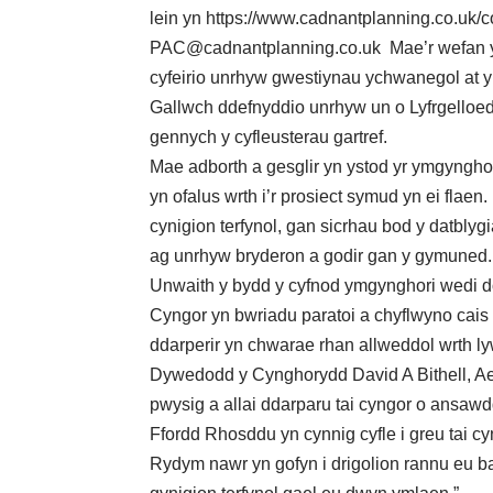
lein yn
https://www.cadnantplanning.co.uk/c
PAC@cadnantplanning.co.uk
Mae’r wefan y
cyfeirio unrhyw gwestiynau ychwanegol at y 
Gallwch ddefnyddio unrhyw un o Lyfrgelloe
gennych y cyfleusterau gartref.
Mae adborth a gesglir yn ystod yr ymgynghor
yn ofalus wrth i’r prosiect symud yn ei flaen
cynigion terfynol, gan sicrhau bod y datblyg
ag unrhyw bryderon a godir gan y gymuned.
Unwaith y bydd y cyfnod ymgynghori wedi do
Cyngor yn bwriadu paratoi a chyflwyno cais c
ddarperir yn chwarae rhan allweddol wrth ly
Dywedodd y Cynghorydd David A Bithell, Ae
pwysig a allai ddarparu tai cyngor o ansa
Ffordd Rhosddu yn cynnig cyfle i greu tai cy
Rydym nawr yn gofyn i drigolion rannu eu bar