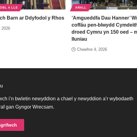
OBL A LLE
ARALL
ch Barn ar Ddyfodol y Rhos
‘Amgueddfa Dau Hanner’ W
coffáu pen-blwydd Cymdeith
, 2026
droed Cymru yn 150 oed –
lluniau
Chwefror 4, 2026
au
iwch i’n bwletin newyddion a chael y newyddion a’r wybodaeth
af gan Gyngor Wrecsam.
grifwch