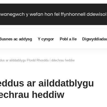
Busnes ac addysg
Y cyngor
Pobl a lle
Digwyddiada
us ar ailddatblygu Ffordd Rhosddu i ddechrau heddiw
dus ar ailddatblygu
echrau heddiw