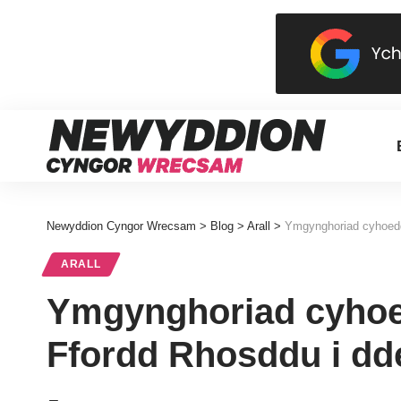
Newyddion Cyngor Wrecsam
>
Blog
>
Arall
>
Ymgynghoriad cyhoedd
ARALL
Ymgynghoriad cyhoed
Ffordd Rhosddu i dd