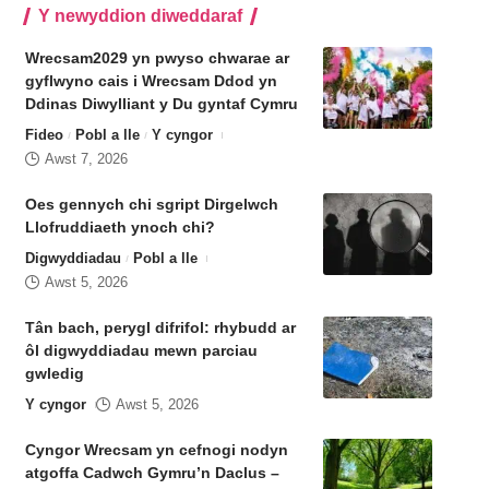
Y newyddion diweddaraf
Wrecsam2029 yn pwyso chwarae ar
gyflwyno cais i Wrecsam Ddod yn
Ddinas Diwylliant y Du gyntaf Cymru
Fideo
Pobl a lle
Y cyngor
Awst 7, 2026
Oes gennych chi sgript Dirgelwch
Llofruddiaeth ynoch chi?
Digwyddiadau
Pobl a lle
Awst 5, 2026
Tân bach, perygl difrifol: rhybudd ar
ôl digwyddiadau mewn parciau
gwledig
Y cyngor
Awst 5, 2026
Cyngor Wrecsam yn cefnogi nodyn
atgoffa Cadwch Gymru’n Daclus –