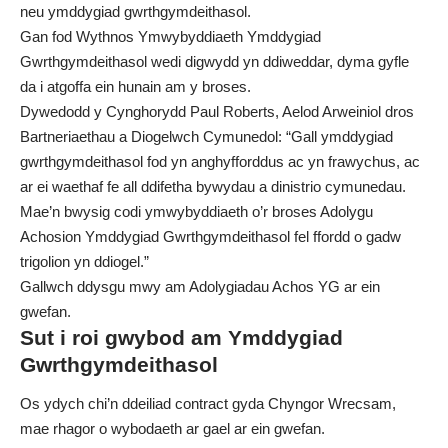
neu ymddygiad gwrthgymdeithasol.
Gan fod Wythnos Ymwybyddiaeth Ymddygiad
Gwrthgymdeithasol wedi digwydd yn ddiweddar, dyma gyfle
da i atgoffa ein hunain am y broses.
Dywedodd y Cynghorydd Paul Roberts, Aelod Arweiniol dros
Bartneriaethau a Diogelwch Cymunedol: “Gall ymddygiad
gwrthgymdeithasol fod yn anghyfforddus ac yn frawychus, ac
ar ei waethaf fe all ddifetha bywydau a dinistrio cymunedau.
Mae’n bwysig codi ymwybyddiaeth o’r broses Adolygu
Achosion Ymddygiad Gwrthgymdeithasol fel ffordd o gadw
trigolion yn ddiogel.”
Gallwch
ddysgu mwy am Adolygiadau Achos YG ar ein
gwefan
.
Sut i roi gwybod am Ymddygiad
Gwrthgymdeithasol
Os ydych chi’n ddeiliad contract gyda Chyngor Wrecsam,
mae rhagor o wybodaeth ar gael ar ein gwefan
.