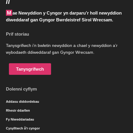
//
Mae Newyddion y Cyngor yn darparu’r holl newyddion
diweddaraf gan Gyngor Bwrdeistref Sirol Wrecsam.
Prif storiau
Tanysgrifiwch i’n bwletin newyddion a chael y newyddion a’r
wybodaeth ddiweddaraf gan Gyngor Wrecsam.
Tanysgrifwch
Dolenni cyflym
Addasu diddordebau
Rhestr ddarllen
Fy Niweddariadau
Cysylltwch â’r cyngor