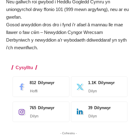
Neu gallwch roi gwybod i Heddlu Gogledd Cymru yn
uniongyrchol drwy ffonio 101 (999 mewn argyfwng),
neu ar eu
gwefan
.
Gosod arwyddion dros dro i fynd i’r afael â mannau lle mae
llawer o faw cŵn – Newyddion Cyngor Wrecsam
Derbyniwch y newyddion a’r wybodaeth ddiweddaraf yn syth
i’ch mewnflwch
.
Cysylltu
812
Dilynwyr
1.1K
Dilynwyr
Hoffi
Dilyn
765
Dilynwyr
39
Dilynwyr
Dilyn
Dilyn
- Cofrestru -