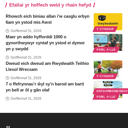
Efallai yr hoffech weld y rhain hefyd
Rhowch eich biniau allan i’w casglu erbyn
6am yn ystod mis Awst
Y CYNGOR
Gorffennaf 31, 2026
Maer yn addo hyfforddi 1000 o
gynorthwywyr cyntaf yn ystod ei dymor
yn y swydd
POBL A LLE
Gorffennaf 31, 2026
Dweud eich dweud am Rwydwaith Teithio
Llesol Wrecsam
Y CYNGOR
Gorffennaf 31, 2026
7 o ffefrynnau’r ŵyl sy’n barod am barti
yn bell ar ôl y gân olaf
DATGARBONEIDDI
POBL A LLE
Gorffennaf 31, 2026