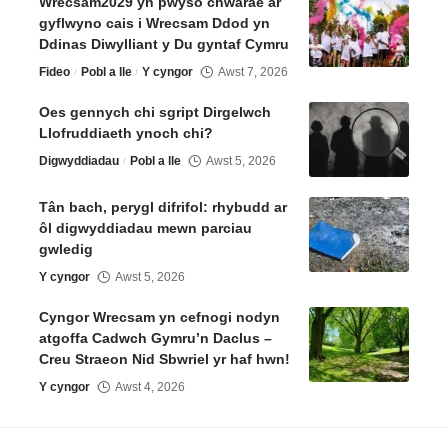
Wrecsam2029 yn pwyso chwarae ar
gyflwyno cais i Wrecsam Ddod yn
Ddinas Diwylliant y Du gyntaf Cymru
Fideo
Pobl a lle
Y cyngor
Awst 7, 2026
Oes gennych chi sgript Dirgelwch
Llofruddiaeth ynoch chi?
Digwyddiadau
Pobl a lle
Awst 5, 2026
Tân bach, perygl difrifol: rhybudd ar
ôl digwyddiadau mewn parciau
gwledig
Y cyngor
Awst 5, 2026
Cyngor Wrecsam yn cefnogi nodyn
atgoffa Cadwch Gymru’n Daclus –
Creu Straeon Nid Sbwriel yr haf hwn!
Y cyngor
Awst 4, 2026