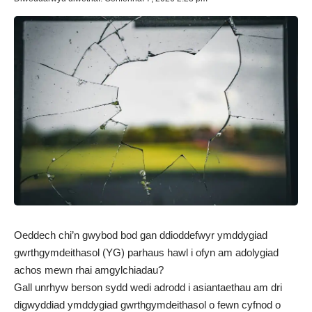
Oeddech chi’n gwybod bod gan ddioddefwyr ymddygiad
gwrthgymdeithasol (YG) parhaus hawl i ofyn am adolygiad
achos mewn rhai amgylchiadau?
Gall unrhyw berson sydd wedi adrodd i asiantaethau am dri
digwyddiad ymddygiad gwrthgymdeithasol o fewn cyfnod o