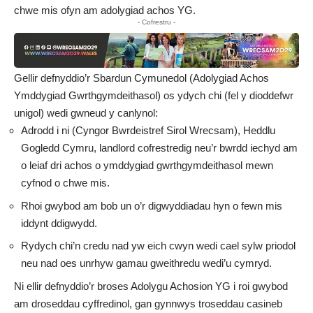
chwe mis ofyn am adolygiad achos YG.
- Cofrestru -
Gellir defnyddio’r Sbardun Cymunedol (Adolygiad Achos
Ymddygiad Gwrthgymdeithasol) os ydych chi (fel y dioddefwr
unigol) wedi gwneud y canlynol:
Adrodd i ni (Cyngor Bwrdeistref Sirol Wrecsam), Heddlu
Gogledd Cymru, landlord cofrestredig neu’r bwrdd iechyd am
o leiaf dri achos o ymddygiad gwrthgymdeithasol mewn
cyfnod o chwe mis.
Rhoi gwybod am bob un o’r digwyddiadau hyn o fewn mis
iddynt ddigwydd.
Rydych chi’n credu nad yw eich cwyn wedi cael sylw priodol
neu nad oes unrhyw gamau gweithredu wedi’u cymryd.
Ni ellir defnyddio’r broses Adolygu Achosion YG i roi gwybod
am droseddau cyffredinol, gan gynnwys troseddau casineb