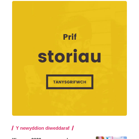
Y newyddion diweddaraf