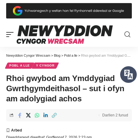
Newyddion Cyngor Wrecsam
>
Blog
>
Pobl a lle
>
Rhoi gwybod am Ymddygiad Gwrthgymdeithasol – sut i ofyn am adolygiad achos
POBL A LLE
Y CYNGOR
Rhoi gwybod am Ymddygiad
Gwrthgymdeithasol – sut i ofyn
am adolygiad achos
Darllen 2 funud
Diweddarwyd diwethaf: Gorffennaf 7, 2026 2:23 pm